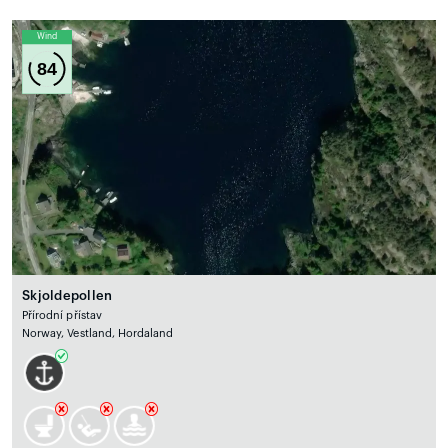
Wind
84
Skjoldepollen
Přírodní přístav
Norway, Vestland, Hordaland