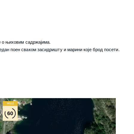
е о њиховим садржајима.
едан поен сваком засидришту и марини које брод посети.
Wind
60