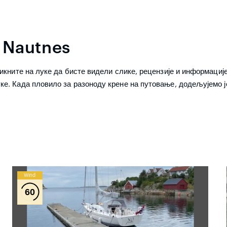
 Nautnes
икните на луке да бисте видели слике, рецензије и информациј
е. Када пловило за разоноду крене на путовање, додељујемо ј
Wind
60