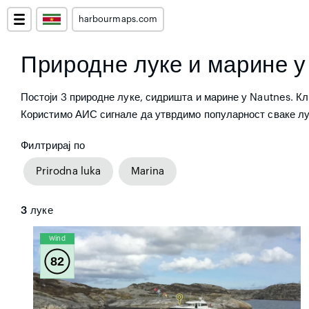
harbourmaps.com
Природне луке и марине у
Постоји 3 природне луке, сидришта и марине у Nautnes. Кл
Користимо АИС сигнале да утврдимо популарност сваке лук
Филтрирај по
Prirodna luka
Marina
3
луке
Wind
82