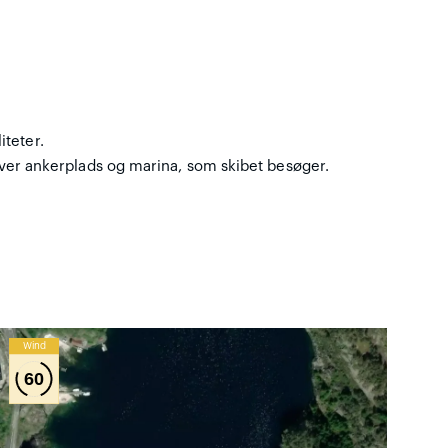
iteter.
l hver ankerplads og marina, som skibet besøger.
Wind
60