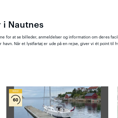
 i Nautnes
e for at se billeder, anmeldelser og information om deres facil
 havn. Når et lystfartøj er ude på en rejse, giver vi ét point ti
Wind
60