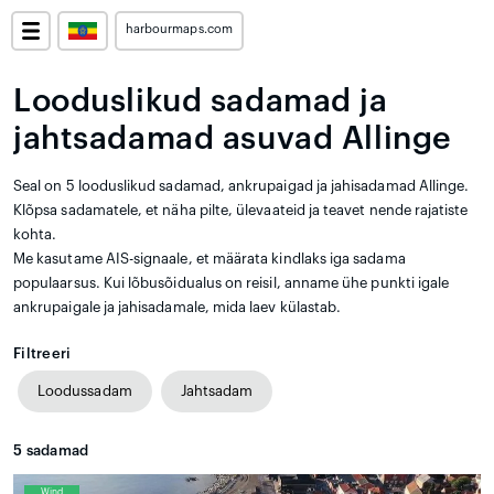
harbourmaps.com
Looduslikud sadamad ja
jahtsadamad asuvad Allinge
Seal on 5 looduslikud sadamad, ankrupaigad ja jahisadamad Allinge.
Klõpsa sadamatele, et näha pilte, ülevaateid ja teavet nende rajatiste
kohta.
Me kasutame AIS-signaale, et määrata kindlaks iga sadama
populaarsus. Kui lõbusõidualus on reisil, anname ühe punkti igale
ankrupaigale ja jahisadamale, mida laev külastab.
Filtreeri
Loodussadam
Jahtsadam
5
sadamad
Wind