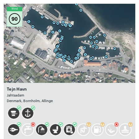
Wind
90
Tejn Havn
Jahtsadam
Denmark, Bornholm, Allinge