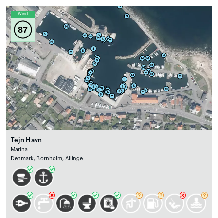
Wind
87
Tejn Havn
Marina
Denmark, Bornholm, Allinge