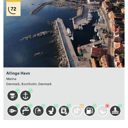
72
Allinge Havn
Marina
Denmark, Bornholm, Denmark