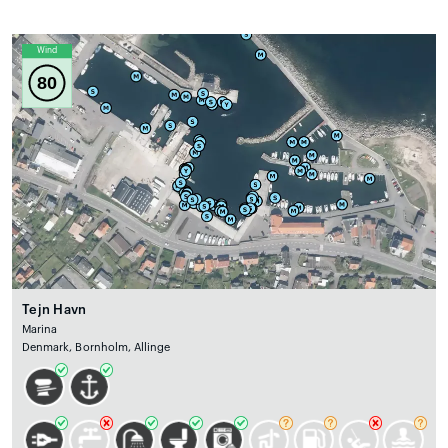
Wind
80
Tejn Havn
Marina
Denmark, Bornholm, Allinge