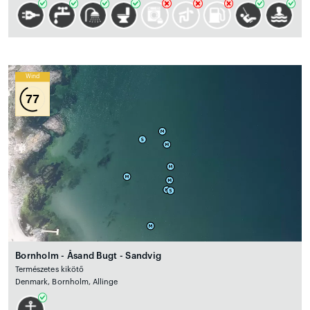
Wind
77
Bornholm - Åsand Bugt - Sandvig
Természetes kikötő
Denmark, Bornholm, Allinge