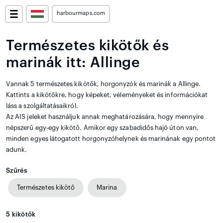
harbourmaps.com
Természetes kikötők és
marinák itt: Allinge
Vannak 5 természetes kikötők, horgonyzók és marinák a Allinge.
Kattints a kikötőkre, hogy képeket, véleményeket és információkat
láss a szolgáltatásaikról.
Az AIS jeleket használjuk annak meghatározására, hogy mennyire
népszerű egy-egy kikötő. Amikor egy szabadidős hajó úton van,
minden egyes látogatott horgonyzóhelynek és marinának egy pontot
adunk.
Szűrés
Természetes kikötő
Marina
5
kikötők