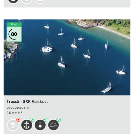
Wind
80
Trossö - SXK Västkust
Loodussadam
2.0 nm NE