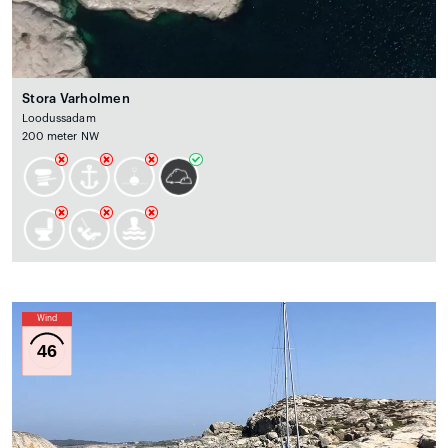
Stora Varholmen
Loodussadam
200 meter NW
Wind
46