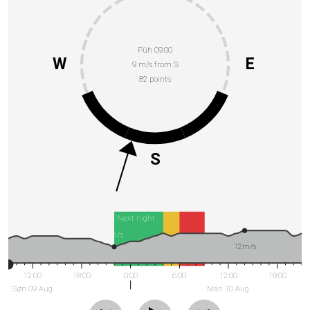
Püh 09:00
W
E
9 m/s from S
82 points
S
Next night
6m/s
12m/s
12:00
18:00
0:00
6:00
12:00
18:00
Søn 09 Aug
Man 10 Aug