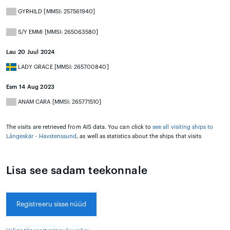
GYRHILD [MMSI: 257561940]
S/Y EMMI [MMSI: 265063580]
Lau 20 Juul 2024
LADY GRACE [MMSI: 265700840]
Esm 14 Aug 2023
ANAM CARA [MMSI: 265771510]
The visits are retrieved from AIS data. You can click to
see all visiting ships to
Långeskär - Havstenssund
, as well as statistics about the ships that visits
Lisa see sadam teekonnale
Registreeru sisse nüüd