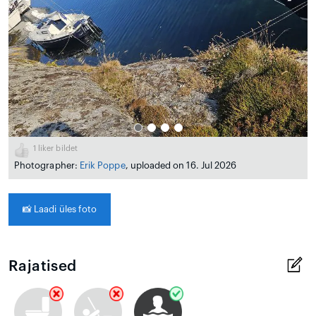
1
liker bildet
Photographer:
Erik Poppe
, uploaded on 16. Jul 2026
📸
Laadi üles foto
Rajatised