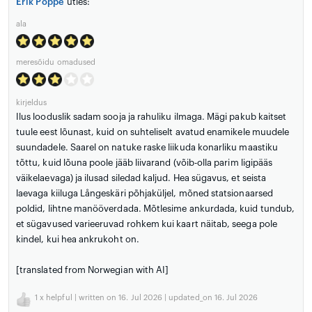
Erik Poppe
ütles:
ala
meresõidu omadused
kirjeldus
Ilus looduslik sadam sooja ja rahuliku ilmaga. Mägi pakub kaitset
tuule eest lõunast, kuid on suhteliselt avatud enamikele muudele
suundadele. Saarel on natuke raske liikuda konarliku maastiku
tõttu, kuid lõuna poole jääb liivarand (võib-olla parim ligipääs
väikelaevaga) ja ilusad siledad kaljud. Hea sügavus, et seista
laevaga kiiluga Långeskäri põhjaküljel, mõned statsionaarsed
poldid, lihtne manööverdada. Mõtlesime ankurdada, kuid tundub,
et sügavused varieeruvad rohkem kui kaart näitab, seega pole
kindel, kui hea ankrukoht on.
[translated from Norwegian with AI]
1
x helpful | written on 16. Jul 2026 | updated_on 16. Jul 2026