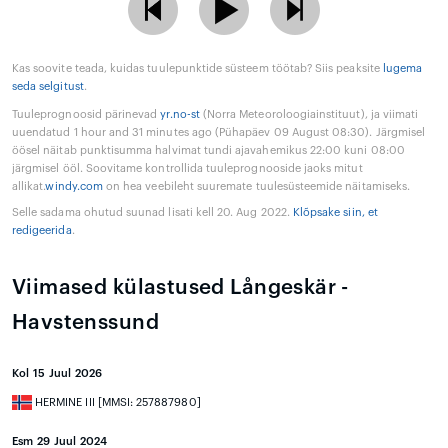
Kas soovite teada, kuidas tuulepunktide süsteem töötab? Siis peaksite
lugema
seda selgitust
.
Tuuleprognoosid pärinevad
yr.no-st
(Norra Meteoroloogiainstituut), ja viimati
uuendatud 1 hour and 31 minutes ago (Pühapäev 09 August 08:30). Järgmisel
öösel näitab punktisumma halvimat tundi ajavahemikus 22:00 kuni 08:00
järgmisel ööl. Soovitame kontrollida tuuleprognooside jaoks mitut
allikat.
windy.com
on hea veebileht suuremate tuulesüsteemide näitamiseks.
Selle sadama ohutud suunad lisati kell 20. Aug 2022.
Klõpsake siin, et
redigeerida
.
Viimased külastused Långeskär -
Havstenssund
Kol 15 Juul 2026
HERMINE III [MMSI: 257887980]
Esm 29 Juul 2024