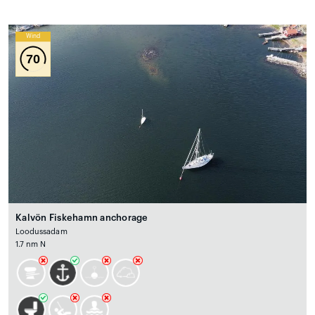
Wind
70
Kalvön Fiskehamn anchorage
Loodussadam
1.7 nm N