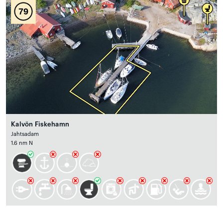
79
Kalvön Fiskehamn
Jahtsadam
1.6 nm N