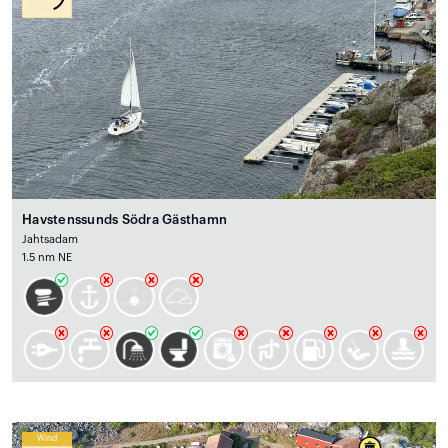
Havstenssunds Södra Gästhamn
Jahtsadam
1.5 nm NE
Wind