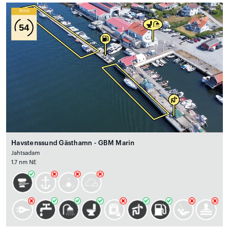
Wind
54
Havstenssund Gästhamn - GBM Marin
Jahtsadam
1.7 nm NE