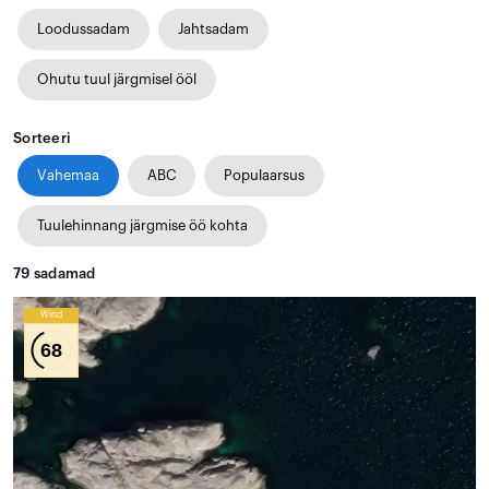
Loodussadam
Jahtsadam
Ohutu tuul järgmisel ööl
Sorteeri
Vahemaa
ABC
Populaarsus
Tuulehinnang järgmise öö kohta
79
sadamad
Wind
68