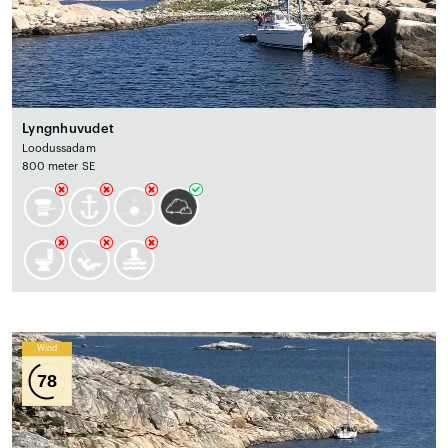
Lyngnhuvudet
Loodussadam
800 meter SE
Wind
78