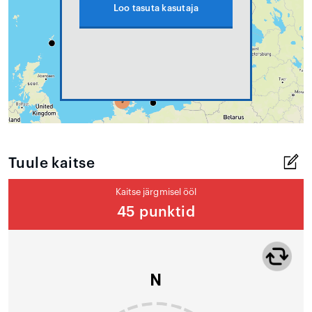
Loo tasuta kasutaja
Tuule kaitse
Kaitse järgmisel ööl
45 punktid
N