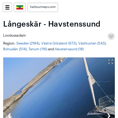
harbourmaps.com
Långeskär - Havstenssund
Loodussadam
Region:
Sweden (2184)
,
Västra Götaland (673)
,
Västkusten (543)
,
Bohuslän (514)
,
Tanum (116)
and
Havstenssund (18)
❮
❯