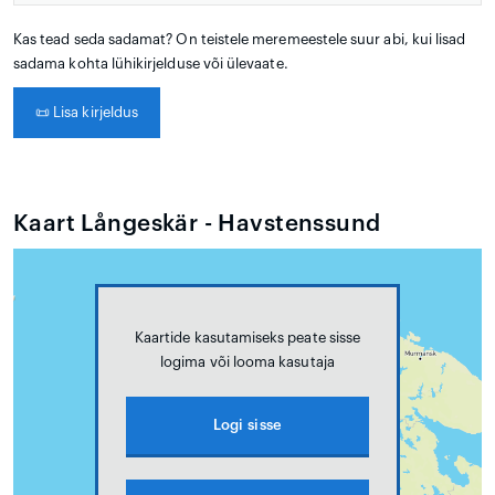
Kas tead seda sadamat? On teistele meremeestele suur abi, kui lisad
sadama kohta lühikirjelduse või ülevaate.
📜
Lisa kirjeldus
Kaart Långeskär - Havstenssund
Kaartide kasutamiseks peate sisse
logima või looma kasutaja
Logi sisse