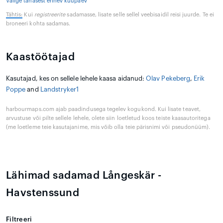
Valige tänasest erinev kuupäev
Tähtis:
Kui
registreerite
sadamasse, lisate selle sellel veebisaidil reisi juurde. Te ei
broneeri kohta sadamas.
Kaastöötajad
Kasutajad, kes on sellele lehele kaasa aidanud:
Olav Pekeberg
,
Erik
Poppe
and
Landstryker1
harbourmaps.com ajab paadindusega tegelev kogukond. Kui lisate teavet,
arvustuse või pilte sellele lehele, olete siin loetletud koos teiste kaasautoritega
(me loetleme teie kasutajanime, mis võib olla teie pärisnimi või pseudonüüm).
Lähimad sadamad Långeskär -
Havstenssund
Filtreeri