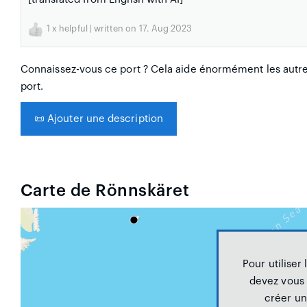
1
x helpful | written on 17. Aug 2023
Connaissez-vous ce port ? Cela aide énormément les autres
port.
📜
Ajouter une description
Carte de Rönnskäret
Pour utiliser 
devez vous
créer un 