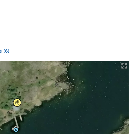
e (6)