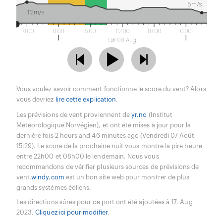
6m/s
12m/s
18:00
0:00
6:00
12:00
18:00
0:00
Lør 08 Aug
Vous voulez savoir comment fonctionne le score du vent? Alors
vous devriez
lire cette explication
.
Les prévisions de vent proviennent de
yr.no
(Institut
Météorologique Norvégien), et ont été mises à jour pour la
dernière fois 2 hours and 46 minutes ago (Vendredi 07 Août
15:29). Le score de la prochaine nuit vous montre la pire heure
entre 22h00 et 08h00 le lendemain. Nous vous
recommandons de vérifier plusieurs sources de prévisions de
vent.
windy.com
est un bon site web pour montrer de plus
grands systèmes éoliens.
Les directions sûres pour ce port ont été ajoutées à 17. Aug
2023.
Cliquez ici pour modifier
.