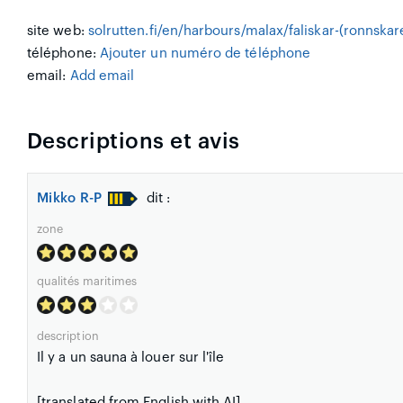
site web:
solrutten.fi/en/harbours/malax/faliskar-(ronnskar
téléphone:
Ajouter un numéro de téléphone
email:
Add email
Descriptions et avis
Mikko R-P
dit :
zone
qualités maritimes
description
Il y a un sauna à louer sur l'île
[translated from English with AI]