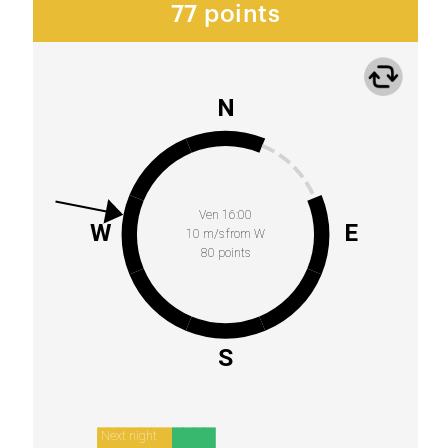
77 points
N
Ven 16:00
W
E
10 m/s from W
80 points
S
Next night