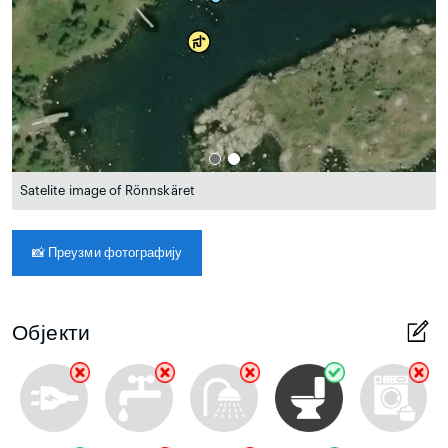
Satelite image of Rönnskäret
📸
Преузми фотографију
Објекти