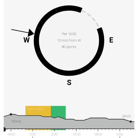
Pet 16:00
W
E
10 m/s from W
80 points
S
Next night
6m/s
12m/s
18:00
0:00
6:00
12:00
18:00
0:00