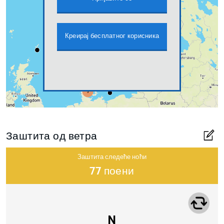
Креирај бесплатног корисника
Заштита од ветра
Заштита следеће ноћи
77 поени
N