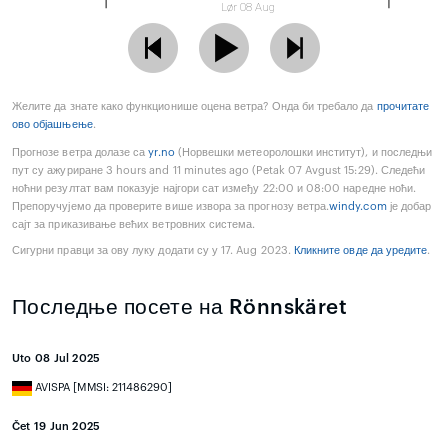
Lør 08 Aug
Желите да знате како функционише оцена ветра? Онда би требало да
прочитате
ово објашњење
.
Прогнозе ветра долазе са
yr.no
(Норвешки метеоролошки институт), и последњи
пут су ажуриране 3 hours and 11 minutes ago (Petak 07 Avgust 15:29). Следећи
ноћни резултат вам показује најгори сат између 22:00 и 08:00 наредне ноћи.
Препоручујемо да проверите више извора за прогнозу ветра.
windy.com
је добар
сајт за приказивање већих ветровних система.
Сигурни правци за ову луку додати су у 17. Aug 2023.
Кликните овде да уредите
.
Последње посете на Rönnskäret
Uto 08 Jul 2025
AVISPA [MMSI: 211486290]
Čet 19 Jun 2025