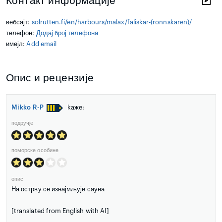
Контакт информације
вебсајт:
solrutten.fi/en/harbours/malax/faliskar-(ronnskaren)/
телефон:
Додај број телефона
имејл:
Add email
Опис и рецензије
Mikko R-P
kaже:
подручје
поморске особине
опис
На острву се изнајмљује сауна
[translated from English with AI]