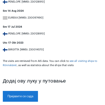
PENELOPE [MMSI: 230128910]
Sre 14 Avg 2024
EUREKA [MMSI: 230097490]
Sre 17 Jul 2024
PENELOPE [MMSI: 230128910]
Uto 17 Okt 2023
BIRGITTA [MMSI: 230014570]
The visits are retrieved from AIS data. You can click to
see all visiting ships to
Rönnskäret
, as well as statistics about the ships that visits
Додај ову луку у путовање
Пријавите се сада