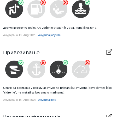
Доступни објекти: Toalet, Odvođenje otpadnih voda, Kupališna zona.
Ажурирано 18. Aug 2023.
Aжурирај објекте
.
Привезивање
Опције за везивање у овој луци: Privez na pristaništu, Privezna bova<br>(za lako
"sidrenje", ne mešati sa bovama u marinama).
Ажурирано 18. Aug 2023.
Ажурирај вез
.