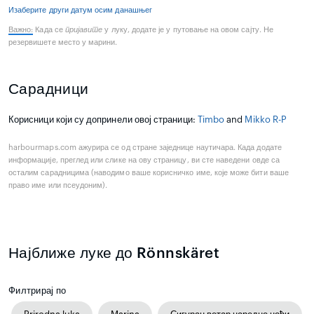
Изаберите други датум осим данашњег
Важно:
Када се
пријавите
у луку, додате је у путовање на овом сајту. Не
резервишете место у марини.
Сарадници
Корисници који су допринели овој страници:
Timbo
and
Mikko R-P
harbourmaps.com ажурира се од стране заједнице наутичара. Када додате
информације, преглед или слике на ову страницу, ви сте наведени овде са
осталим сарадницима (наводимо ваше корисничко име, које може бити ваше
право име или псеудоним).
Најближе луке до Rönnskäret
Филтрирај по