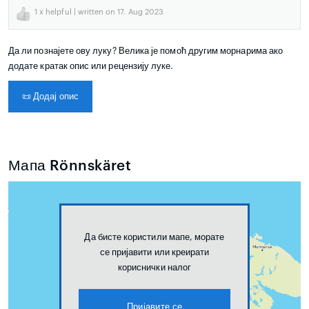
1
x helpful | written on 17. Aug 2023
Да ли познајете ову луку? Велика је помоћ другим морнарима ако
додате кратак опис или рецензију луке.
📜
Додај опис
Мапа Rönnskäret
Да бисте користили мапе, морате
се пријавити или креирати
кориснички налог
Пријавите се