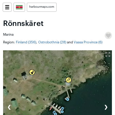
harbourmaps.com
Rönnskäret
Marina
Region:
Finland (356)
,
Ostrobothnia (28)
and
Vaasa Province (6)
❮
❯