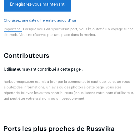
Enregistrez-vous maintenant
Choisissez une date différente d'aujourd'hui
Important :
Lorsque vous
enregistrez
un port, vous l'ajoutez à un voyage sur ce
site web. Vous ne réservez pas une place dans la marina.
Contributeurs
Utilisateurs ayant contribué à cette page :
harbourmaps.com est mis à jour par la communauté nautique. Lorsque vous
ajoutez des informations, un avis ou des photos à cette page, vous êtes
répertorié ici avec les autres contributeurs (nous listons votre nom d'utilisateur,
qui peut être votre vrai nom ou un pseudonyme).
Ports les plus proches de Russvika