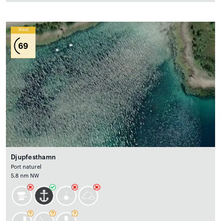
Wind
69
Djupfesthamn
Port naturel
5.8 nm NW