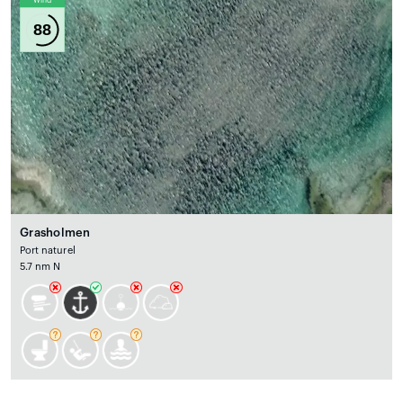
Wind
88
Grasholmen
Port naturel
5.7 nm N