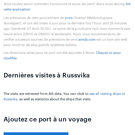
Vous voulez savoir comment fonctionne le score du vent? Alors vous devriez
lire
cette explication
.
Les prévisions de vent proviennent de
yr.no
(Institut Météorologique
Norvégien), et ont été mises à jour pour la dernière fois 1 hour and 25 minutes
ago (Vendredi 07 Août 10:30). Le score de la prochaine nuit vous montre la pire
heure entre 22h00 et 08h00 le lendemain. Nous vous recommandons de
vérifier plusieurs sources de prévisions de vent.
windy.com
est un bon site web
pour montrer de plus grands systèmes éoliens.
Les directions sûres pour ce port ont été ajoutées à None.
Cliquez ici pour
modifier
.
Dernières visites à Russvika
The visits are retrieved from AIS data. You can click to
see all visiting ships to
Russvika
, as well as statistics about the ships that visits
Ajoutez ce port à un voyage