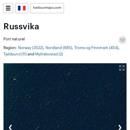
harbourmaps.com
Russvika
Port naturel
Region:
Norway (3522)
,
Nordland (685)
,
Troms og Finnmark (454)
,
Tjeldsund (11)
and
Myklebostad (2)
❮
❯