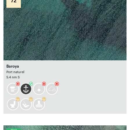
72
Baroya
Port naturel
5.4 nm S