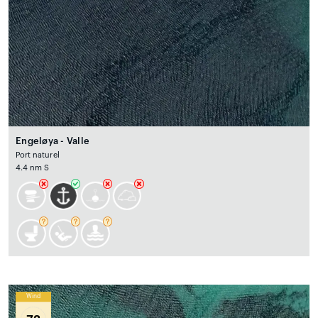
Engeløya - Valle
Port naturel
4.4 nm S
Wind