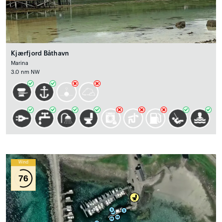
Kjærfjord Båthavn
Marina
3.0 nm NW
Wind
76