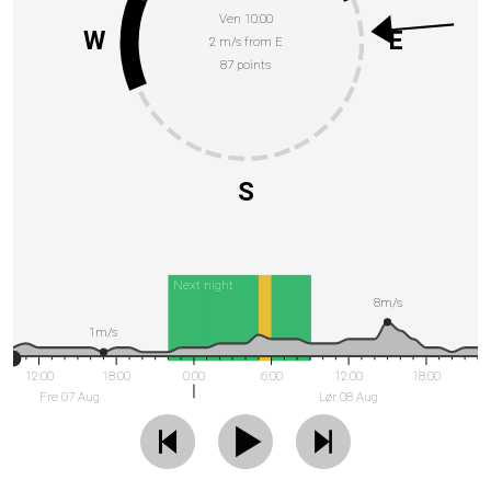
Ven 10:00
W
E
2 m/s from E
87 points
S
Next night
8m/s
1m/s
12:00
18:00
0:00
6:00
12:00
18:00
Fre 07 Aug
Lør 08 Aug