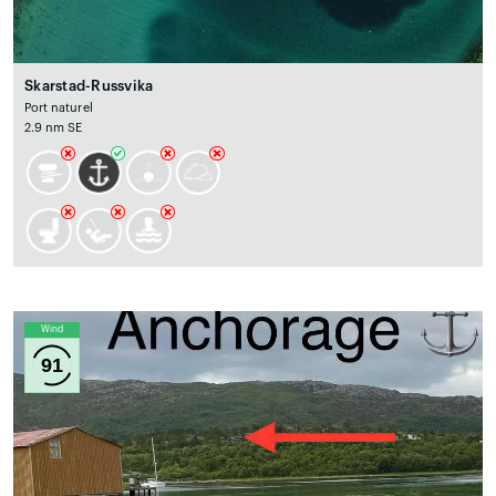
Skarstad-Russvika
Port naturel
2.9 nm SE
Wind
91