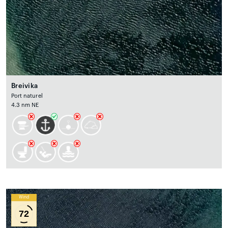
Breivika
Port naturel
4.3 nm NE
Wind
72