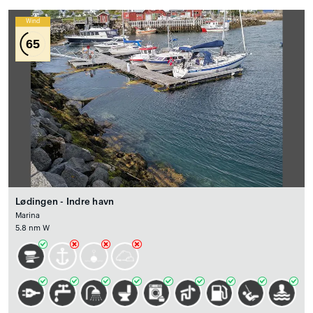
Wind
65
Lødingen - Indre havn
Marina
5.8 nm W