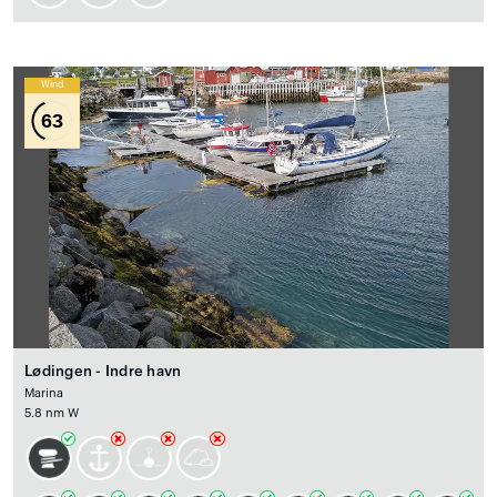
Wind
63
Lødingen - Indre havn
Marina
5.8 nm W