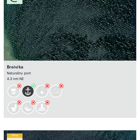
Breivika
Naturalny port
4.3 nm NE
Wind