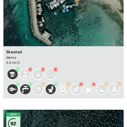
Skarstad
Marina
3.4 nm S
Wind
92