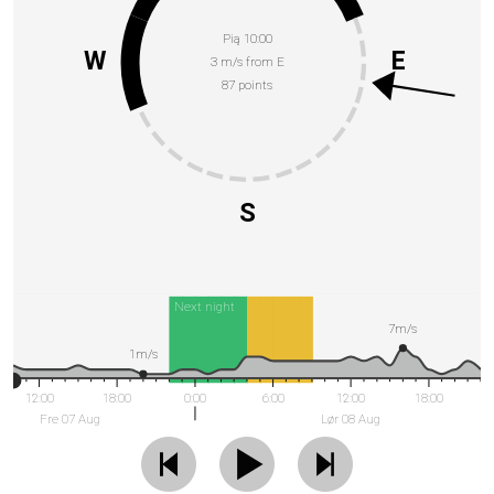
Pią 10:00
W
E
3 m/s from E
87 points
S
Next night
7m/s
1m/s
12:00
18:00
0:00
6:00
12:00
18:00
Fre 07 Aug
Lør 08 Aug