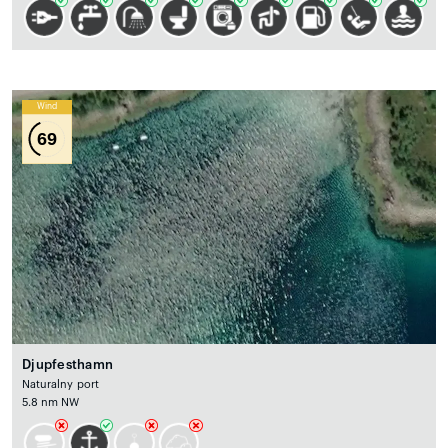
Wind
69
Djupfesthamn
Naturalny port
5.8 nm NW