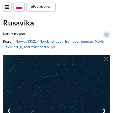
harbourmaps.com
Russvika
Naturalny port
Region:
Norway (3522)
,
Nordland (685)
,
Troms og Finnmark (454)
,
Tjeldsund (11)
and
Myklebostad (2)
❮
❯