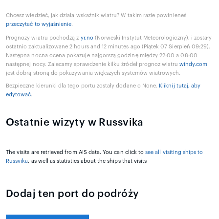
Chcesz wiedzieć, jak działa wskaźnik wiatru? W takim razie powinieneś
przeczytać to wyjaśnienie
.
Prognozy wiatru pochodzą z
yr.no
(Norweski Instytut Meteorologiczny), i zostały
ostatnio zaktualizowane 2 hours and 12 minutes ago (Piątek 07 Sierpień 09:29).
Następna nocna ocena pokazuje najgorszą godzinę między 22:00 a 08:00
następnej nocy. Zalecamy sprawdzenie kilku źródeł prognoz wiatru.
windy.com
jest dobrą stroną do pokazywania większych systemów wiatrowych.
Bezpieczne kierunki dla tego portu zostały dodane o None.
Kliknij tutaj, aby
edytować
.
Ostatnie wizyty w Russvika
The visits are retrieved from AIS data. You can click to
see all visiting ships to
Russvika
, as well as statistics about the ships that visits
Dodaj ten port do podróży