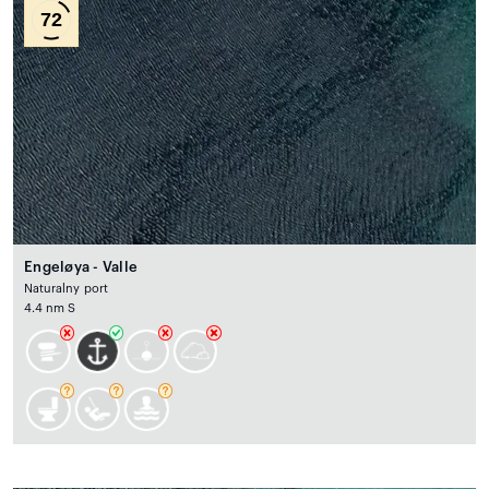
72
Engeløya - Valle
Naturalny port
4.4 nm S