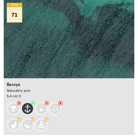
Wind
71
Baroya
Naturalny port
5.4 nm S