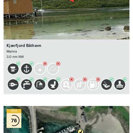
Kjærfjord Båthavn
Marina
3.0 nm NW
Wind
76