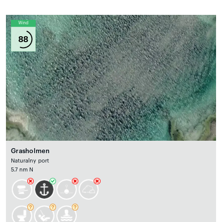
Wind
88
Grasholmen
Naturalny port
5.7 nm N