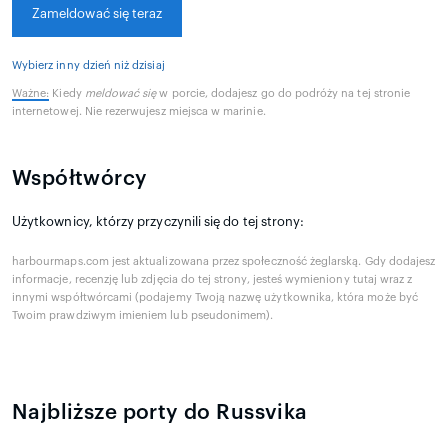
Zameldować się teraz
Wybierz inny dzień niż dzisiaj
Ważne:
Kiedy
meldować się
w porcie, dodajesz go do podróży na tej stronie
internetowej. Nie rezerwujesz miejsca w marinie.
Współtwórcy
Użytkownicy, którzy przyczynili się do tej strony:
harbourmaps.com jest aktualizowana przez społeczność żeglarską. Gdy dodajesz
informacje, recenzję lub zdjęcia do tej strony, jesteś wymieniony tutaj wraz z
innymi współtwórcami (podajemy Twoją nazwę użytkownika, która może być
Twoim prawdziwym imieniem lub pseudonimem).
Najbliższe porty do Russvika