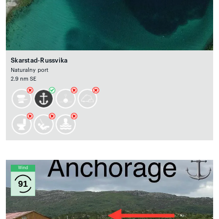
Skarstad-Russvika
Naturalny port
2.9 nm SE
Wind
91