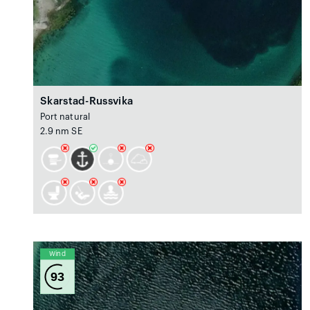
Skarstad-Russvika
Port natural
2.9 nm SE
Wind
93