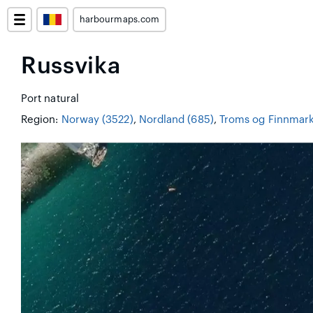
harbourmaps.com
Russvika
Port natural
Region:
Norway (3522)
,
Nordland (685)
,
Troms og Finnmark