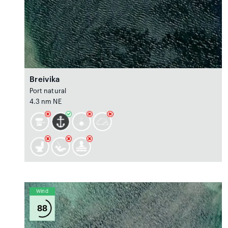
Breivika
Port natural
4.3 nm NE
Wind
88