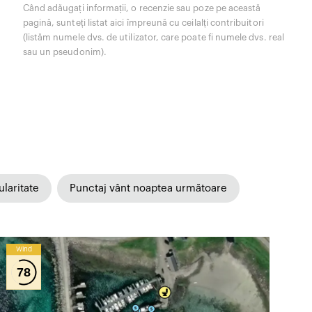
Când adăugați informații, o recenzie sau poze pe această
pagină, sunteți listat aici împreună cu ceilalți contribuitori
(listăm numele dvs. de utilizator, care poate fi numele dvs. real
sau un pseudonim).
laritate
Punctaj vânt noaptea următoare
Wind
78