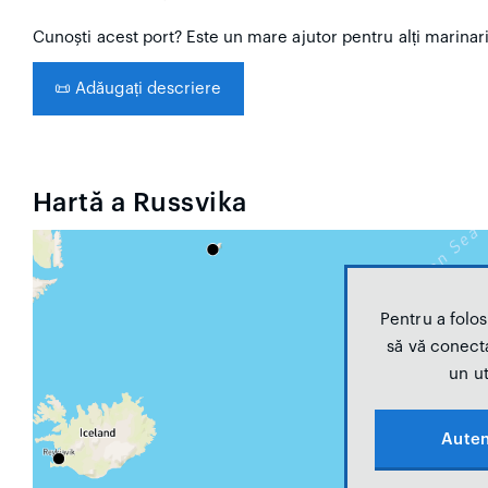
Cunoști acest port? Este un mare ajutor pentru alți marinar
📜
Adăugați descriere
Hartă a Russvika
Pentru a folosi
să vă conecta
un ut
Auten