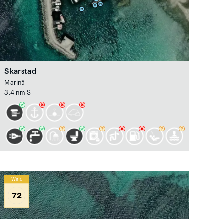
Skarstad
Marină
3.4 nm S
Wind
72