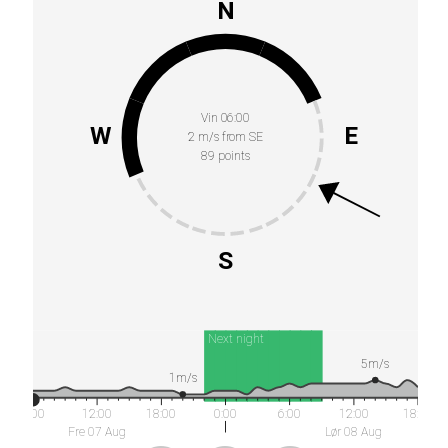
N
Vin 06:00
W
E
2 m/s from SE
89 points
S
Next night
5m/s
1m/s
6:00
12:00
18:00
0:00
6:00
12:00
18:00
Fre 07 Aug
Lør 08 Aug