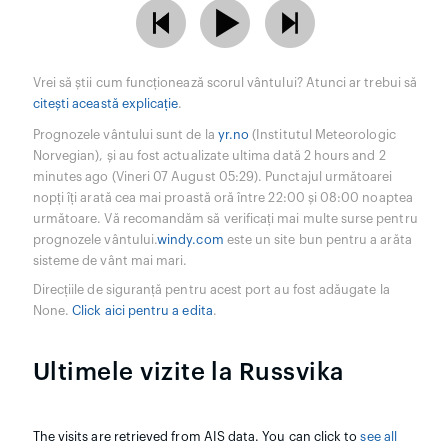
Vrei să știi cum funcționează scorul vântului? Atunci ar trebui să
citești această explicație
.
Prognozele vântului sunt de la
yr.no
(Institutul Meteorologic
Norvegian), și au fost actualizate ultima dată 2 hours and 2
minutes ago (Vineri 07 August 05:29). Punctajul următoarei
nopți îți arată cea mai proastă oră între 22:00 și 08:00 noaptea
următoare. Vă recomandăm să verificați mai multe surse pentru
prognozele vântului.
windy.com
este un site bun pentru a arăta
sisteme de vânt mai mari.
Direcțiile de siguranță pentru acest port au fost adăugate la
None.
Click aici pentru a edita
.
Ultimele vizite la Russvika
The visits are retrieved from AIS data. You can click to
see all