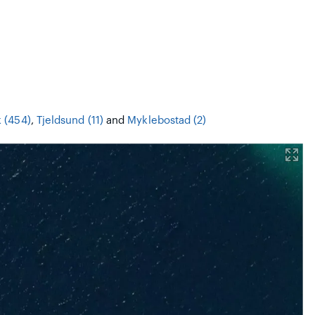
 (454)
,
Tjeldsund (11)
and
Myklebostad (2)