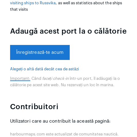
visiting ships to Russvika
, as well as statistics about the ships
that visits
Adaugă acest port la o călătorie
Înregistrează-te acum
Alegeți o altă dată decât cea de astăzi
Important:
Când
faceți check-in
într-un port, îl adăugați la o
călătorie pe acest site web. Nu rezervați un loc în marina.
Contribuitori
Utilizatori care au contribuit la această pagină:
harbourmaps.com este actualizat de comunitatea nautică.