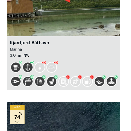
Kjærfjord Båthavn
Marină
3.0 nm NW
Wind
74