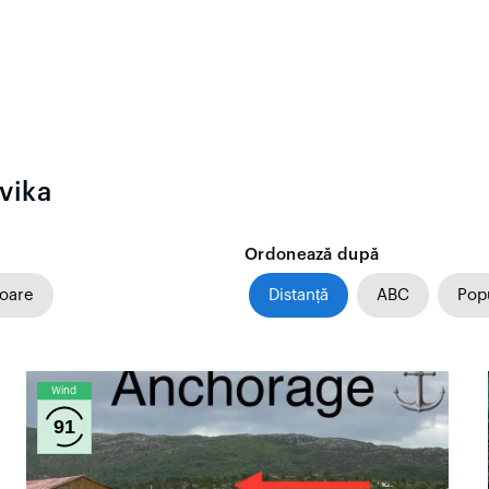
vika
Ordonează după
toare
Distanță
ABC
Popu
Wind
91