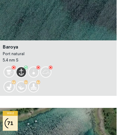
Baroya
Port natural
5.4 nm S
Wind
71