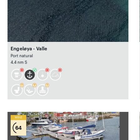
Engeløya - Valle
Port natural
4.4 nm S
Wind
64