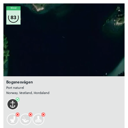
Wind
83
Bogsnesvågen
Port naturel
Norway, Vestland, Hordaland