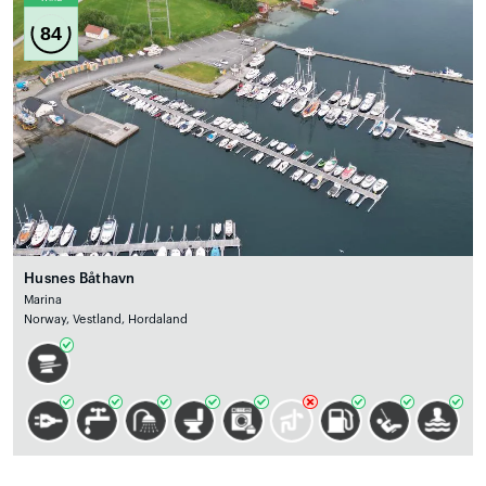
84
Husnes Båthavn
Marina
Norway, Vestland, Hordaland