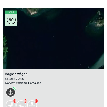
Wind
90
Bogsnesvågen
Natūrali uostas
Norway, Vestland, Hordaland