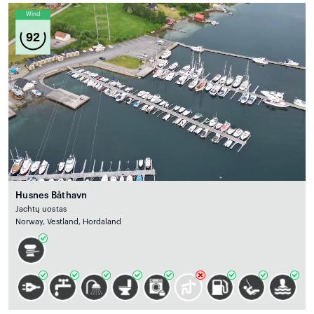
Wind
92
Husnes Båthavn
Jachtų uostas
Norway, Vestland, Hordaland