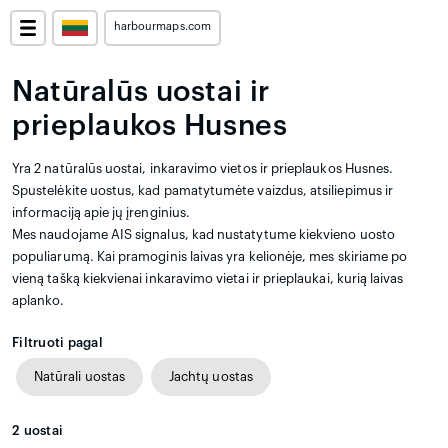
harbourmaps.com
Natūralūs uostai ir
prieplaukos Husnes
Yra 2 natūralūs uostai, inkaravimo vietos ir prieplaukos Husnes.
Spustelėkite uostus, kad pamatytumėte vaizdus, atsiliepimus ir
informaciją apie jų įrenginius.
Mes naudojame AIS signalus, kad nustatytume kiekvieno uosto
populiarumą. Kai pramoginis laivas yra kelionėje, mes skiriame po
vieną tašką kiekvienai inkaravimo vietai ir prieplaukai, kurią laivas
aplanko.
Filtruoti pagal
Natūrali uostas
Jachtų uostas
2
uostai