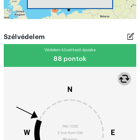
Szélvédelem
Védelem következő éjszaka
88 pontok
N
Pén 10:00
W
E
2 m/s from NW
89 points