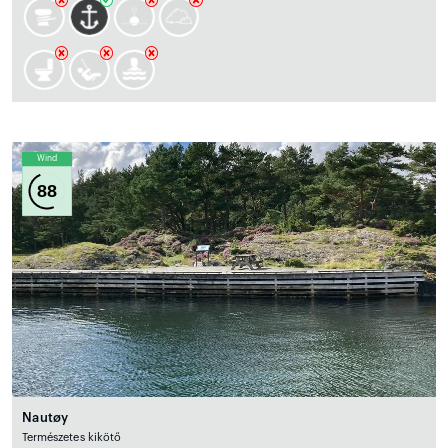
Wind
88
Nautøy
Természetes kikötő