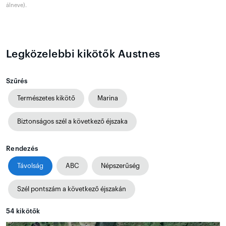
álneve).
Legközelebbi kikötők Austnes
Szűrés
Természetes kikötő
Marina
Biztonságos szél a következő éjszaka
Rendezés
Távolság
ABC
Népszerűség
Szél pontszám a következő éjszakán
54
kikötők