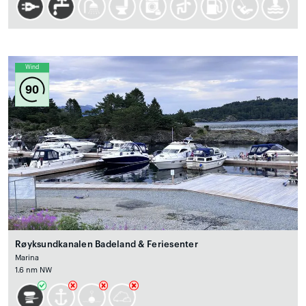
Wind
90
Røyksundkanalen Badeland & Feriesenter
Marina
1.6 nm NW