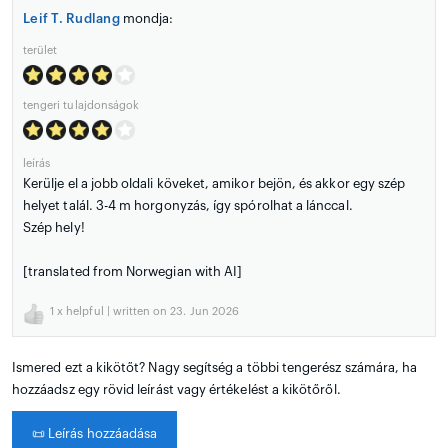
Leif T. Rudlang
mondja:
terület
tengeri tulajdonságok
leírás
Kerülje el a jobb oldali köveket, amikor bejön, és akkor egy szép
helyet talál. 3-4 m horgonyzás, így spórolhat a lánccal.
Szép hely!
[translated from Norwegian with AI]
1
x helpful | written on 23. Jun 2026
Ismered ezt a kikötőt? Nagy segítség a többi tengerész számára, ha
hozzáadsz egy rövid leírást vagy értékelést a kikötőről.
📜
Leírás hozzáadása