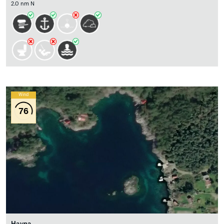
2.0 nm N
Wind
76
Havna