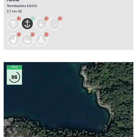
Természetes kikötő
2.7 nm SE
Wind
86