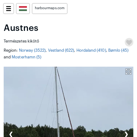
harbourmaps.com
Austnes
Természetes kikötő
Region:
Norway (3522)
,
Vestland (622)
,
Hordaland (410)
,
Bømlo (45)
and
Mosterhamn (5)
❮
❯