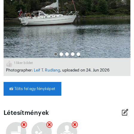
1
liker bildet
Photographer:
Leif T. Rudlang
, uploaded on 24. Jun 2026
📸
Tölts fel egy fényképet
Létesítmények