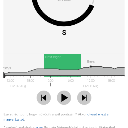
S
Next night
8m/s
2m/s
12:00
18:00
0:00
6:00
12:00
18:00
Fre 07 Aug
Lør 08 Aug
Szeretnéd tudni, hogy működik a szél pontszám? Akkor
olvasd el ezt a
magyarázatot
.
A szél-előrejelzések a
yr.no
(Norvég Meteorológiai Intézet) szolgáltatásából