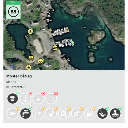
Wind
88
Moster båtlag
Marina
800 meter S