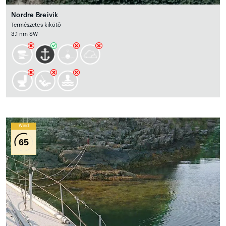
Nordre Breivik
Természetes kikötő
3.1 nm SW
Wind
65