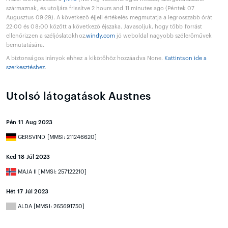
származnak, és utoljára frissítve 2 hours and 11 minutes ago (Péntek 07
Augusztus 09:29). A következő éjjeli értékelés megmutatja a legrosszabb órát
22:00 és 08:00 között a következő éjszaka. Javasoljuk, hogy több forrást
ellenőrizzen a széljóslatokhoz.
windy.com
jó weboldal nagyobb szélerőművek
bemutatására.
A biztonságos irányok ehhez a kikötőhöz hozzáadva None.
Kattintson ide a
szerkesztéshez
.
Utolsó látogatások Austnes
Pén 11 Aug 2023
GERSVIND [MMSI: 211246620]
Ked 18 Júl 2023
MAJA II [MMSI: 257122210]
Hét 17 Júl 2023
ALDA [MMSI: 265691750]