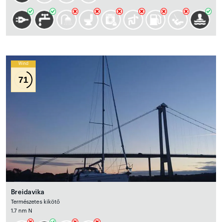
Wind
71
Breidavika
Természetes kikötő
1.7 nm N