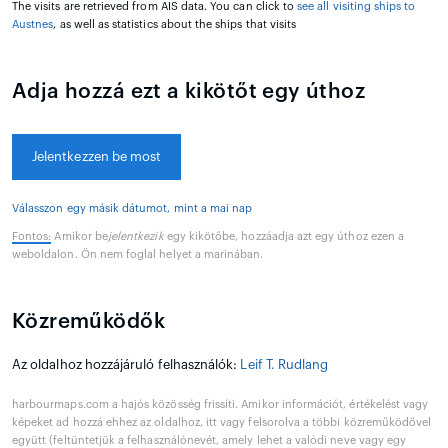
The visits are retrieved from AIS data. You can click to
see all visiting ships to
Austnes
, as well as statistics about the ships that visits
Adja hozzá ezt a kikötőt egy úthoz
Jelentkezzen be most
Válasszon egy másik dátumot, mint a mai nap
Fontos:
Amikor be
jelentkezik
egy kikötőbe, hozzáadja azt egy úthoz ezen a
weboldalon. Ön nem foglal helyet a marinában.
Közreműködők
Az oldalhoz hozzájáruló felhasználók:
Leif T. Rudlang
harbourmaps.com a hajós közösség frissíti. Amikor információt, értékelést vagy
képeket ad hozzá ehhez az oldalhoz, itt vagy felsorolva a többi közreműködővel
együtt (feltüntetjük a felhasználónevét, amely lehet a valódi neve vagy egy