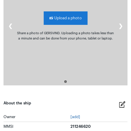
📸
Upload a photo
❮
❯
Share a photo of GERSVIND. Uploading a photo takes less than
a minute and can be done from your phone, tablet or laptop.
About the ship
Owner
[add]
MMSI
211246620