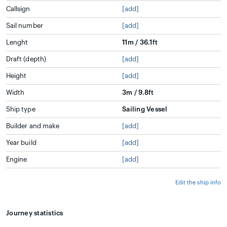
Callsign
[add]
Sail number
[add]
Lenght
11m / 36.1ft
Draft (depth)
[add]
Height
[add]
Width
3m / 9.8ft
Ship type
Sailing Vessel
Builder and make
[add]
Year build
[add]
Engine
[add]
Edit the ship info
Journey statistics