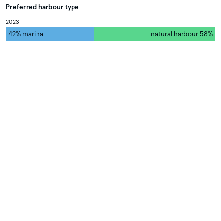
Preferred harbour type
2023
42% marina
natural harbour 58%