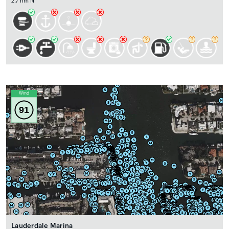
2.7 nm N
Wind
91
Lauderdale Marina