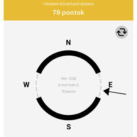
Védelem következő éjszaka
79 pontok
N
Pén 12:00
W
E
6 m/s from E
70 points
S