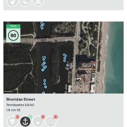
Wind
90
Sheridan Street
Természetes kikötő
1.9 nm SE