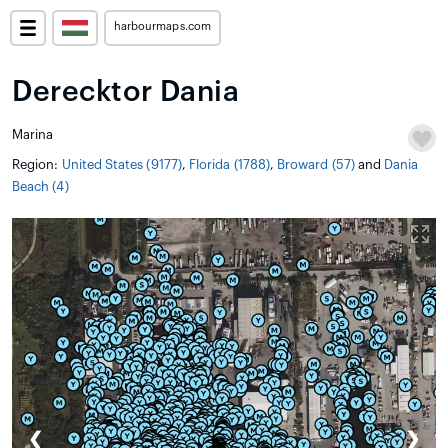
harbourmaps.com
Derecktor Dania
Marina
Region:
United States (9177)
,
Florida (1788)
,
Broward (57)
and
Dania
Beach (4)
❮
❯