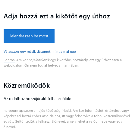
Adja hozzá ezt a kikötőt egy úthoz
Jelentkezzen be most
Válasszon egy másik dátumot, mint a mai nap
Fontos:
Amikor be
jelentkezik
egy kikötőbe, hozzáadja azt egy úthoz ezen a
weboldalon. Ön nem foglal helyet a marinában.
Közreműködők
Az oldalhoz hozzájáruló felhasználók:
harbourmaps.com a hajós közösség frissíti. Amikor információt, értékelést vagy
képeket ad hozzá ehhez az oldalhoz, itt vagy felsorolva a többi közreműködővel
együtt (feltüntetjük a felhasználónevét, amely lehet a valódi neve vagy egy
álneve).