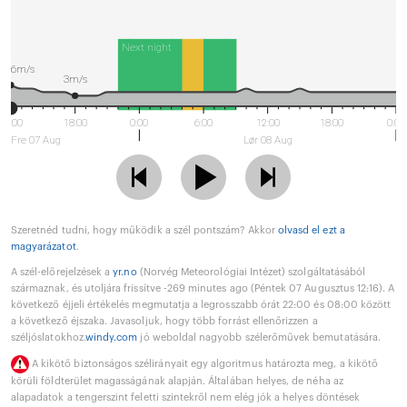
Next night
6m/s
3m/s
12:00
18:00
0:00
6:00
12:00
18:00
0:00
Fre 07 Aug
Lør 08 Aug
Szeretnéd tudni, hogy működik a szél pontszám? Akkor
olvasd el ezt a
magyarázatot
.
A szél-előrejelzések a
yr.no
(Norvég Meteorológiai Intézet) szolgáltatásából
származnak, és utoljára frissítve -269 minutes ago (Péntek 07 Augusztus 12:16). A
következő éjjeli értékelés megmutatja a legrosszabb órát 22:00 és 08:00 között
a következő éjszaka. Javasoljuk, hogy több forrást ellenőrizzen a
széljóslatokhoz.
windy.com
jó weboldal nagyobb szélerőművek bemutatására.
A kikötő biztonságos szélirányait egy algoritmus határozta meg, a kikötő
körüli földterület magasságának alapján. Általában helyes, de néha az
alapadatok a tengerszint feletti szintekről nem elég jók a helyes döntések