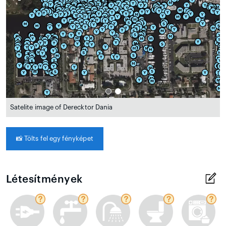
Satelite image of Derecktor Dania
📸
Tölts fel egy fényképet
Létesítmények