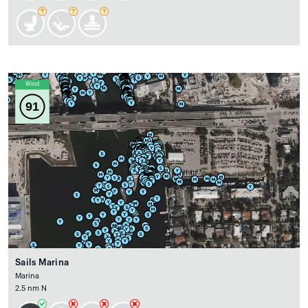
Wind
91
Sails Marina
Marina
2.5 nm N