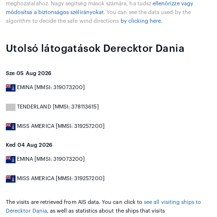
meghozatalához. Nagy segítség mások számára, ha tudsz
ellenőrizze vagy
módosítsa a biztonságos szélirányokat
. You can see the data used by the
algorithm to decide the safe wind directions
by clicking here
.
Utolsó látogatások Derecktor Dania
Sze 05 Aug 2026
EMINA [MMSI: 319073200]
TENDERLAND [MMSI: 378113615]
MISS AMERICA [MMSI: 319257200]
Ked 04 Aug 2026
EMINA [MMSI: 319073200]
MISS AMERICA [MMSI: 319257200]
The visits are retrieved from AIS data. You can click to
see all visiting ships to
Derecktor Dania
, as well as statistics about the ships that visits