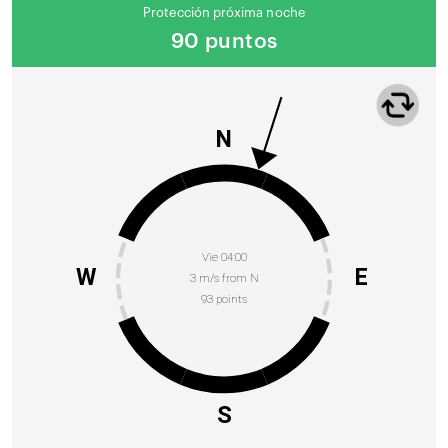
Protección próxima noche
90 puntos
N
Vie 04:00
W
E
3 m/s from N
93 points
S