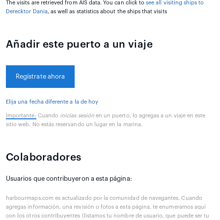
The visits are retrieved from AIS data. You can click to
see all visiting ships to
Derecktor Dania
, as well as statistics about the ships that visits
Añadir este puerto a un viaje
Regístrate ahora
Elija una fecha diferente a la de hoy
Importante:
Cuando
inicias sesión
en un puerto, lo agregas a un viaje en este
sitio web. No estás reservando un lugar en la marina.
Colaboradores
Usuarios que contribuyeron a esta página:
harbourmaps.com es actualizado por la comunidad de navegantes. Cuando
agregas información, una revisión o fotos a esta página, te enumeramos aquí
con los otros contribuyentes (listamos tu nombre de usuario, que puede ser tu