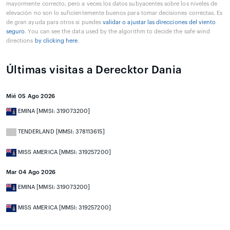
mayormente correcto, pero a veces los datos subyacentes sobre los niveles de
elevación no son lo suficientemente buenos para tomar decisiones correctas. Es
de gran ayuda para otros si puedes
validar o ajustar las direcciones del viento
seguro
. You can see the data used by the algorithm to decide the safe wind
directions
by clicking here
.
Últimas visitas a Derecktor Dania
Mié 05 Ago 2026
EMINA [MMSI: 319073200]
TENDERLAND [MMSI: 378113615]
MISS AMERICA [MMSI: 319257200]
Mar 04 Ago 2026
EMINA [MMSI: 319073200]
MISS AMERICA [MMSI: 319257200]