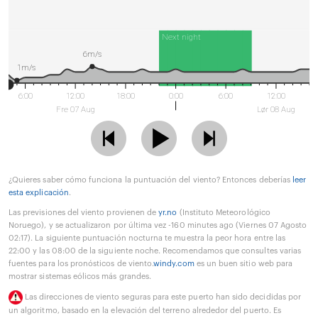
Next night
6m/s
1m/s
6:00
12:00
18:00
0:00
6:00
12:00
Fre 07 Aug
Lør 08 Aug
¿Quieres saber cómo funciona la puntuación del viento? Entonces deberías
leer
esta explicación
.
Las previsiones del viento provienen de
yr.no
(Instituto Meteorológico
Noruego), y se actualizaron por última vez -160 minutes ago (Viernes 07 Agosto
02:17). La siguiente puntuación nocturna te muestra la peor hora entre las
22:00 y las 08:00 de la siguiente noche. Recomendamos que consultes varias
fuentes para los pronósticos de viento.
windy.com
es un buen sitio web para
mostrar sistemas eólicos más grandes.
Las direcciones de viento seguras para este puerto han sido decididas por
un algoritmo, basado en la elevación del terreno alrededor del puerto. Es