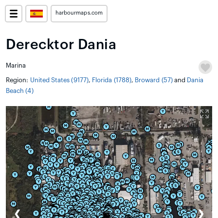
harbourmaps.com
Derecktor Dania
Marina
Region:
United States (9177)
,
Florida (1788)
,
Broward (57)
and
Dania
Beach (4)
❮
❯