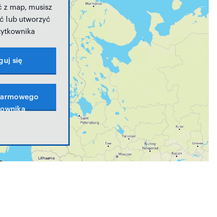
ć z map, musisz
ć lub utworzyć
żytkownika
guj się
darmowego
kownika