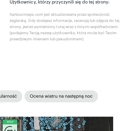
Użytkownicy, którzy przyczynili się do tej strony:
harbourmaps.com jest aktualizowana przez społeczność
żeglarską. Gdy dodajesz informacje, recenzję lub zdjęcia do tej
strony, jesteś wymieniony tutaj wraz z innymi współtwórcami
(podajemy Twoją nazwę użytkownika, która może być Twoim
prawdziwym imieniem lub pseudonimem).
ularność
Ocena wiatru na następną noc
Wind