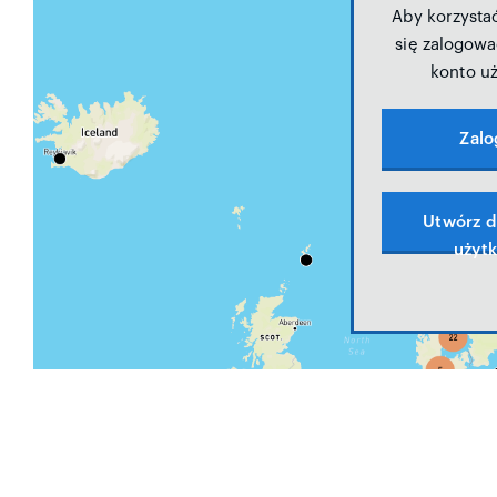
Aby korzysta
się zalogowa
konto u
Zalo
Utwórz 
użyt