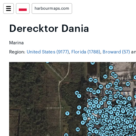
harbourmaps.com
Derecktor Dania
Marina
Region:
United States (9177)
,
Florida (1788)
,
Broward (57)
a