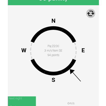
N
Pią 22:00
W
E
3 m/s from SE
94 points
S
Next night
6m/s