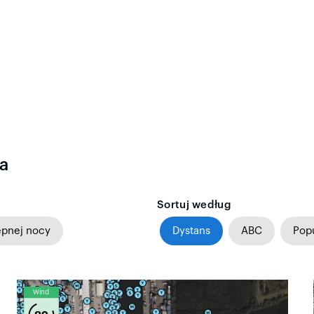
ia
Sortuj według
ępnej nocy
Dystans
ABC
Pop
Wind