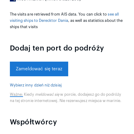
The visits are retrieved from AIS data. You can click to
see all
visiting ships to Derecktor Dania
, as well as statistics about the
ships that visits
Dodaj ten port do podróży
Zameldować się teraz
Wybierz inny dzień niż dzisiaj
Ważne:
Kiedy
meldować się
w porcie, dodajesz go do podróży
na tej stronie internetowej. Nie rezerwujesz miejsca w marinie.
Współtwórcy