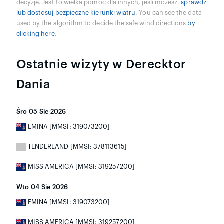
decyzje. Jest to wielka pomoc dla innych, jeśli możesz.
sprawdź
lub dostosuj bezpieczne kierunki wiatru
. You can see the data
used by the algorithm to decide the safe wind directions
by
clicking here
.
Ostatnie wizyty w Derecktor
Dania
Śro 05 Sie 2026
EMINA [MMSI: 319073200]
TENDERLAND [MMSI: 378113615]
MISS AMERICA [MMSI: 319257200]
Wto 04 Sie 2026
EMINA [MMSI: 319073200]
MISS AMERICA [MMSI: 319257200]