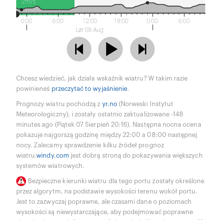
2m/s
0:00
6:00
12:00
18:00
0:00
6:00
Lør 08 Aug
Chcesz wiedzieć, jak działa wskaźnik wiatru? W takim razie
powinieneś
przeczytać to wyjaśnienie
.
Prognozy wiatru pochodzą z
yr.no
(Norweski Instytut
Meteorologiczny), i zostały ostatnio zaktualizowane -148
minutes ago (Piątek 07 Sierpień 20:16). Następna nocna ocena
pokazuje najgorszą godzinę między 22:00 a 08:00 następnej
nocy. Zalecamy sprawdzenie kilku źródeł prognoz
wiatru.
windy.com
jest dobrą stroną do pokazywania większych
systemów wiatrowych.
Bezpieczne kierunki wiatru dla tego portu zostały określone
przez algorytm, na podstawie wysokości terenu wokół portu.
Jest to zazwyczaj poprawne, ale czasami dane o poziomach
wysokości są niewystarczające, aby podejmować poprawne