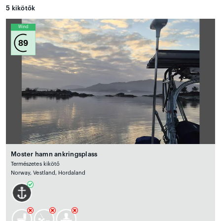
5
kikötők
Wind
89
Moster hamn ankringsplass
Természetes kikötő
Norway, Vestland, Hordaland