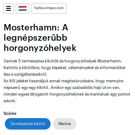
harbourmaps.com
Mosterhamn: A
legnépszerűbb
horgonyzóhelyek
Vannak 5 természetes kikötők és horgonyzóhelyek Mosterhamn.
Kattints a kikötőkre, hogy képeket, véleményeket és információkat
láss a szolgáltatásaikról.
Az AIS jeleket használjuk annak meghatározására, hogy mennyire
népszerű egy-egy kikötő. Amikor egy szabadidős hajó úton van,
minden egyes látogatott horgonyzóhelynek és marinának egy pontot
adunk.
Szűrés
Természetes kikötő
Marina