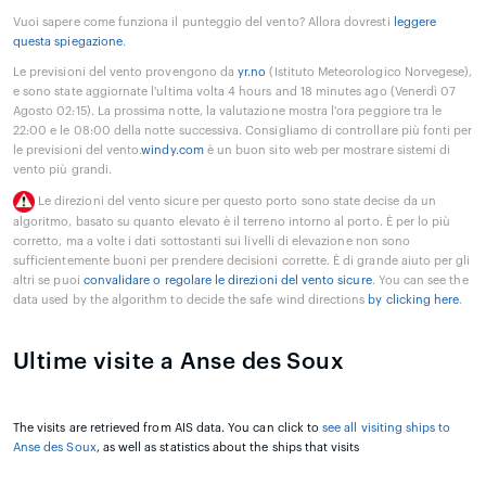
Vuoi sapere come funziona il punteggio del vento? Allora dovresti
leggere
questa spiegazione
.
Le previsioni del vento provengono da
yr.no
(Istituto Meteorologico Norvegese),
e sono state aggiornate l'ultima volta 4 hours and 18 minutes ago (Venerdì 07
Agosto 02:15). La prossima notte, la valutazione mostra l'ora peggiore tra le
22:00 e le 08:00 della notte successiva. Consigliamo di controllare più fonti per
le previsioni del vento.
windy.com
è un buon sito web per mostrare sistemi di
vento più grandi.
Le direzioni del vento sicure per questo porto sono state decise da un
algoritmo, basato su quanto elevato è il terreno intorno al porto. È per lo più
corretto, ma a volte i dati sottostanti sui livelli di elevazione non sono
sufficientemente buoni per prendere decisioni corrette. È di grande aiuto per gli
altri se puoi
convalidare o regolare le direzioni del vento sicure
. You can see the
data used by the algorithm to decide the safe wind directions
by clicking here
.
Ultime visite a Anse des Soux
The visits are retrieved from AIS data. You can click to
see all visiting ships to
Anse des Soux
, as well as statistics about the ships that visits