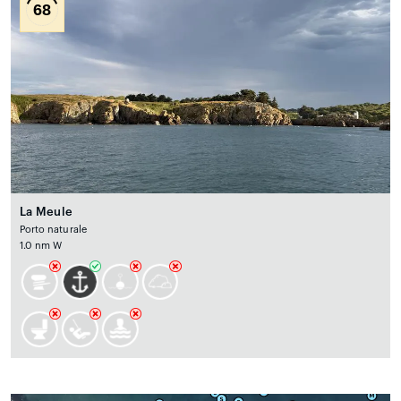
68
La Meule
Porto naturale
1.0 nm W