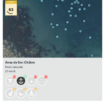
Wind
63
Anse de Ker Châlon
Porto naturale
2.1 nm N