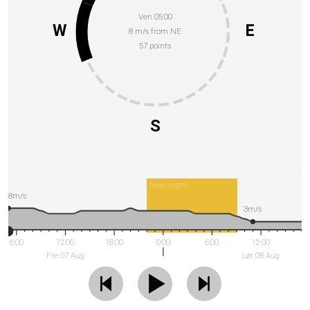
Ven 05:00
W
E
8 m/s from NE
57 points
S
Next night
8m/s
3m/s
6:00
12:00
18:00
0:00
6:00
12:00
Fre 07 Aug
Lør 08 Aug