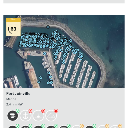
Wind
63
Port Joinville
Marina
2.4 nm NW