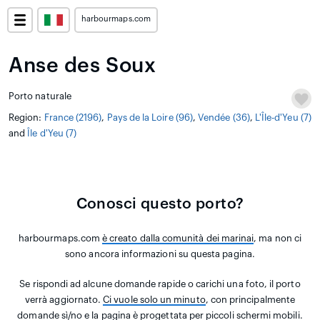
harbourmaps.com
Anse des Soux
Porto naturale
Region:
France (2196)
,
Pays de la Loire (96)
,
Vendée (36)
,
L'Île-d'Yeu (7)
and
Île d'Yeu (7)
Conosci questo porto?
harbourmaps.com
è creato dalla comunità dei marinai
, ma non ci
sono ancora informazioni su questa pagina.
Se rispondi ad alcune domande rapide o carichi una foto, il porto
verrà aggiornato.
Ci vuole solo un minuto
, con principalmente
domande sì/no e la pagina è progettata per piccoli schermi mobili.