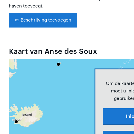
haven toevoegt.
📜
Beschrijving toevoegen
Kaart van Anse des Soux
Om de kaarte
moet u inl
gebruike
Inl