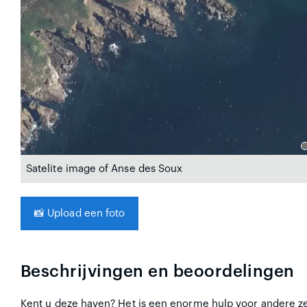
Satelite image of Anse des Soux
📸
Upload een foto
Beschrijvingen en beoordelingen
Kent u deze haven? Het is een enorme hulp voor andere zei