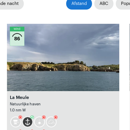
nde nacht
Afstand
ABC
Popu
Wind
86
La Meule
Natuurlijke haven
1.0 nm W