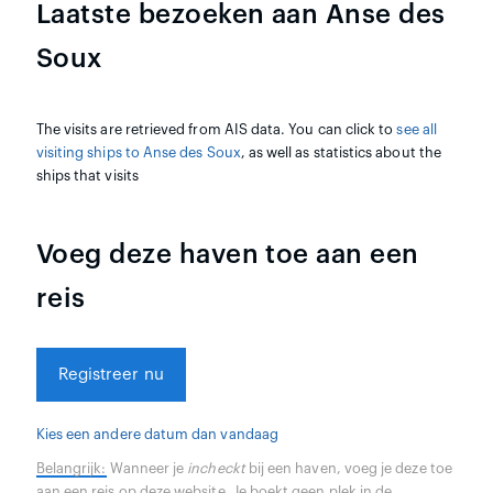
Laatste bezoeken aan Anse des
Soux
The visits are retrieved from AIS data. You can click to
see all
visiting ships to Anse des Soux
, as well as statistics about the
ships that visits
Voeg deze haven toe aan een
reis
Registreer nu
Kies een andere datum dan vandaag
Belangrijk:
Wanneer je
incheckt
bij een haven, voeg je deze toe
aan een reis op deze website. Je boekt geen plek in de