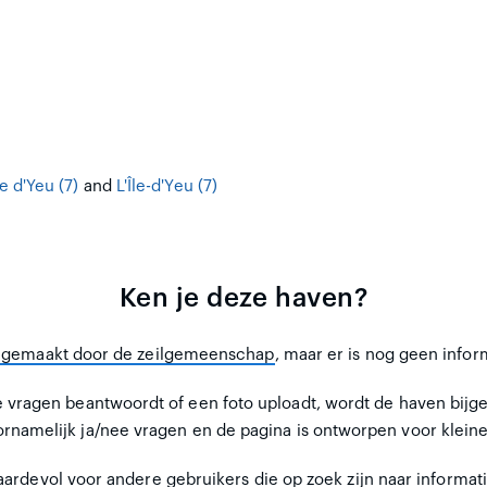
le d'Yeu (7)
and
L'Île-d'Yeu (7)
Ken je deze haven?
s gemaakt door de zeilgemeenschap
, maar er is nog geen infor
le vragen beantwoordt of een foto uploadt, wordt de haven bijg
ornamelijk ja/nee vragen en de pagina is ontworpen voor klei
waardevol voor andere gebruikers
die op zoek zijn naar informat