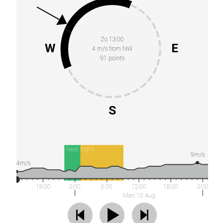
Zo 13:00
W
E
4 m/s from NW
91 points
S
Next night
9m/s
4m/s
18:00
0:00
6:00
12:00
18:00
0:00
Man 10 Aug