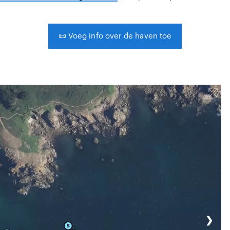
📜
Voeg info over de haven toe
❯