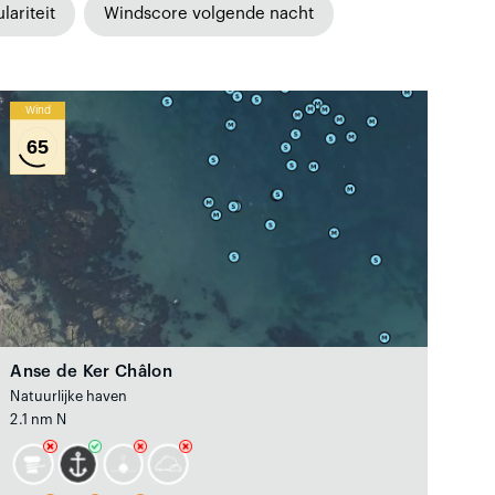
lariteit
Windscore volgende nacht
Wind
65
Anse de Ker Châlon
Natuurlijke haven
2.1 nm N