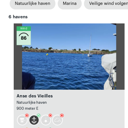
Natuurlijke haven
Marina
Veilige wind volge
6
havens
Wind
86
Anse des Vieilles
Natuurlijke haven
900 meter E