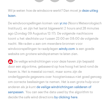
Wil je weten hoe de windscore werkt? Dan moet je
deze uitleg
lezen
.
De windvoorspellingen komen van
yr.no
(Noors Meteorologisch
Instituut), en zijn het laatst bijgewerkt 2 hours and 28 minutes
ago (Zondag 09 Augustus 12:17). De volgende nachtscore
toont u het slechtste uur tussen 22:00 en 08:00 de volgende
nacht. We raden u aan om meerdere bronnen voor
windvoorspellingen te raadplegen.
windy.com
is een goede
website om grotere windsystemen te laten zien.
De veilige windrichtingen voor deze haven zijn bepaald
door een algoritme, gebaseerd op hoe hoog het land rond de
haven is. Het is meestal correct, maar soms zijn de
onderliggende gegevens over hoogteniveaus niet goed genoeg
om correcte beslissingen te nemen. Het is een grote hulp voor
anderen als je kunt
de veilige windrichtingen valideren of
aanpassen
. You can see the data used by the algorithm to
decide the safe wind directions
by clicking here
.