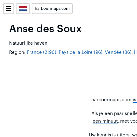
harbourmaps.com
Anse des Soux
Natuurlijke haven
Region:
France (2196)
,
Pays de la Loire (96)
,
Vendée (36)
,
Î
harbourmaps.com
i
Als je een paar snel
een minuut
, met vo
Uw kennis is uiterst 