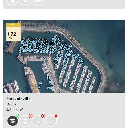
Wind
72
Port Joinville
Marina
2.4 nm NW