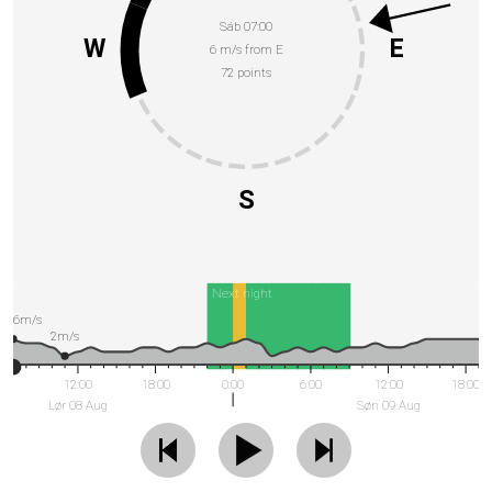
Sáb 07:00
W
E
6 m/s from E
72 points
S
Next night
6m/s
2m/s
12:00
18:00
0:00
6:00
12:00
18:00
Lør 08 Aug
Søn 09 Aug