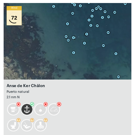
Wind
72
Anse de Ker Châlon
Puerto natural
2.1 nm N