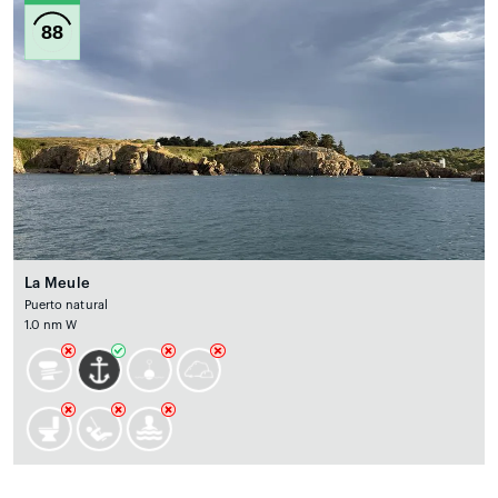
88
La Meule
Puerto natural
1.0 nm W