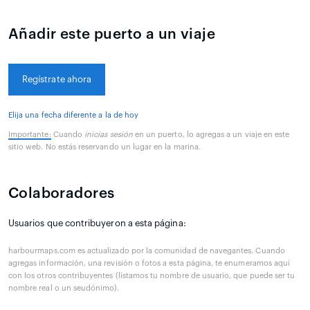
Añadir este puerto a un viaje
Regístrate ahora
Elija una fecha diferente a la de hoy
Importante:
Cuando
inicias sesión
en un puerto, lo agregas a un viaje en este
sitio web. No estás reservando un lugar en la marina.
Colaboradores
Usuarios que contribuyeron a esta página:
harbourmaps.com es actualizado por la comunidad de navegantes. Cuando
agregas información, una revisión o fotos a esta página, te enumeramos aquí
con los otros contribuyentes (listamos tu nombre de usuario, que puede ser tu
nombre real o un seudónimo).