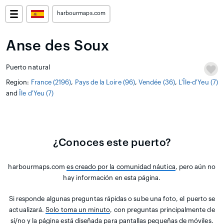
harbourmaps.com
Anse des Soux
Puerto natural
Region:
France (2196)
,
Pays de la Loire (96)
,
Vendée (36)
,
L'Île-d'Yeu (7)
and
Île d'Yeu (7)
¿Conoces este puerto?
harbourmaps.com
es creado por la comunidad náutica
, pero aún no
hay información en esta página.
Si responde algunas preguntas rápidas o sube una foto, el puerto se
actualizará.
Solo toma un minuto
, con preguntas principalmente de
sí/no y la página está diseñada para pantallas pequeñas de móviles.