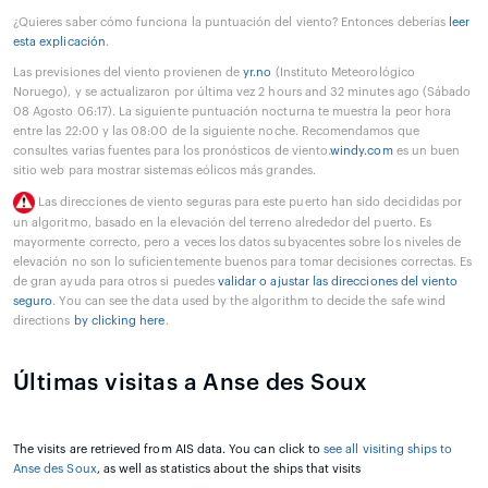
¿Quieres saber cómo funciona la puntuación del viento? Entonces deberías
leer
esta explicación
.
Las previsiones del viento provienen de
yr.no
(Instituto Meteorológico
Noruego), y se actualizaron por última vez 2 hours and 32 minutes ago (Sábado
08 Agosto 06:17). La siguiente puntuación nocturna te muestra la peor hora
entre las 22:00 y las 08:00 de la siguiente noche. Recomendamos que
consultes varias fuentes para los pronósticos de viento.
windy.com
es un buen
sitio web para mostrar sistemas eólicos más grandes.
Las direcciones de viento seguras para este puerto han sido decididas por
un algoritmo, basado en la elevación del terreno alrededor del puerto. Es
mayormente correcto, pero a veces los datos subyacentes sobre los niveles de
elevación no son lo suficientemente buenos para tomar decisiones correctas. Es
de gran ayuda para otros si puedes
validar o ajustar las direcciones del viento
seguro
. You can see the data used by the algorithm to decide the safe wind
directions
by clicking here
.
Últimas visitas a Anse des Soux
The visits are retrieved from AIS data. You can click to
see all visiting ships to
Anse des Soux
, as well as statistics about the ships that visits