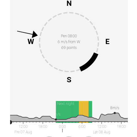
N
Pen 08:00
W
E
6 m/s from W
69 points
S
Next night
8m/s
2m/s
12:00
18:00
0:00
6:00
12:00
18:00
Fre 07 Aug
Lør 08 Aug