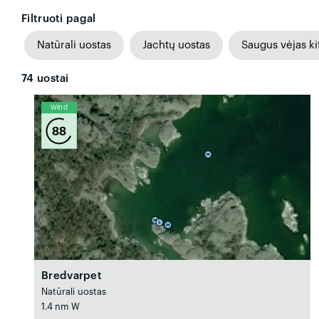
Filtruoti pagal
Natūrali uostas
Jachtų uostas
Saugus vėjas ki
74
uostai
Wind
88
Bredvarpet
Natūrali uostas
1.4 nm W