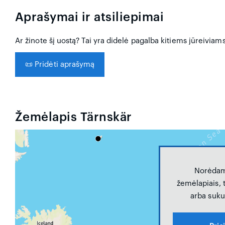
Aprašymai ir atsiliepimai
Ar žinote šį uostą? Tai yra didelė pagalba kitiems jūreiviam
📜
Pridėti aprašymą
Žemėlapis Tärnskär
Norėdam
žemėlapiais, t
arba sukur