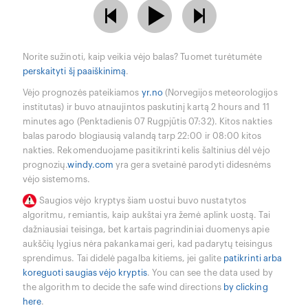
Norite sužinoti, kaip veikia vėjo balas? Tuomet turėtumėte
perskaityti šį paaiškinimą
.
Vėjo prognozės pateikiamos
yr.no
(Norvegijos meteorologijos
institutas) ir buvo atnaujintos paskutinį kartą 2 hours and 11
minutes ago (Penktadienis 07 Rugpjūtis 07:32). Kitos nakties
balas parodo blogiausią valandą tarp 22:00 ir 08:00 kitos
nakties. Rekomenduojame pasitikrinti kelis šaltinius dėl vėjo
prognozių.
windy.com
yra gera svetainė parodyti didesnėms
vėjo sistemoms.
Saugios vėjo kryptys šiam uostui buvo nustatytos
algoritmu, remiantis, kaip aukštai yra žemė aplink uostą. Tai
dažniausiai teisinga, bet kartais pagrindiniai duomenys apie
aukščių lygius nėra pakankamai geri, kad padarytų teisingus
sprendimus. Tai didelė pagalba kitiems, jei galite
patikrinti arba
koreguoti saugias vėjo kryptis
. You can see the data used by
the algorithm to decide the safe wind directions
by clicking
here
.