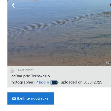
❮
1
liker bildet
Lagūna prie Ternskerio.
Photographer:
P Bodin
, uploaded on 3. Jul 2025
📸
Įkelkite nuotrauką