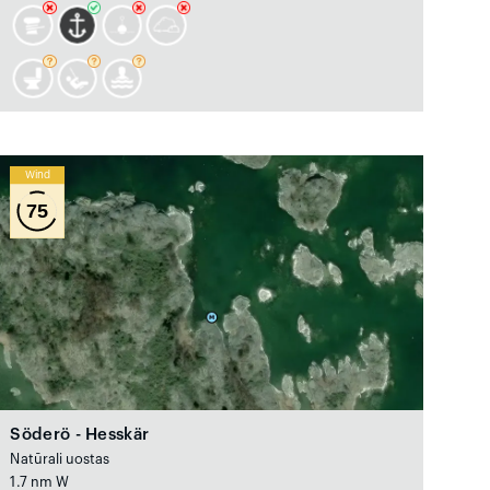
Wind
75
Söderö - Hesskär
Natūrali uostas
1.7 nm W