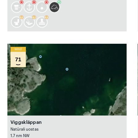
Wind
71
Viggskläppan
Natūrali uostas
1.7 nm NW