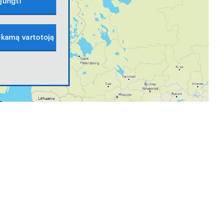
ijungti
kamą vartotoją