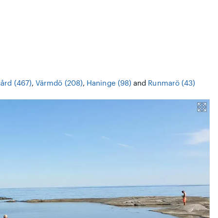
ård (467)
,
Värmdö (208)
,
Haninge (98)
and
Runmarö (43)