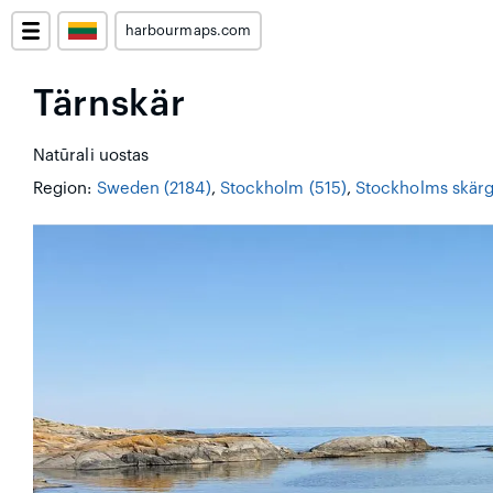
harbourmaps.com
Tärnskär
Natūrali uostas
Region:
Sweden (2184)
,
Stockholm (515)
,
Stockholms skärg