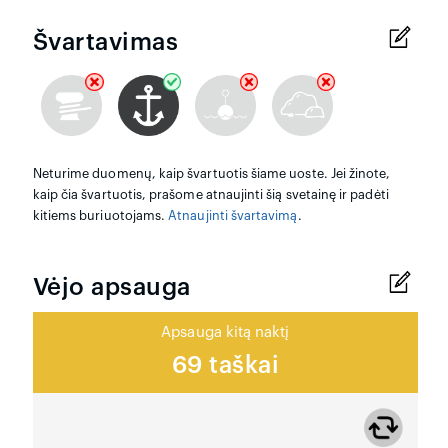
Švartavimas
Neturime duomenų, kaip švartuotis šiame uoste. Jei žinote,
kaip čia švartuotis, prašome atnaujinti šią svetainę ir padėti
kitiems buriuotojams.
Atnaujinti švartavimą
.
Vėjo apsauga
Apsauga kitą naktį
69 taškai