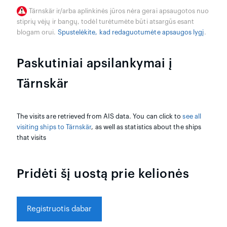
Tärnskär ir/arba aplinkinės jūros nėra gerai apsaugotos nuo
stiprių vėjų ir bangų, todėl turėtumėte būti atsargūs esant
blogam orui.
Spustelėkite, kad redaguotumėte apsaugos lygį
.
Paskutiniai apsilankymai į
Tärnskär
The visits are retrieved from AIS data. You can click to
see all
visiting ships to Tärnskär
, as well as statistics about the ships
that visits
Pridėti šį uostą prie kelionės
Registruotis dabar