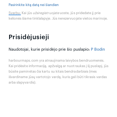
Pasirinkite kitą datą nei šiandien
Svarbu:
Kai jūs
užsiregistruojate
uoste, jūs pridedate jį prie
kelionės šiame tinklalapyje. Jūs nerezervuojate vietos marinoje.
Prisidėjusieji
Naudotojai, kurie prisidėjo prie šio puslapio:
P Bodin
harbourmaps.com yra atnaujinama laivybos bendruomenės.
Kai pridėsite informaciją, apžvalgą ar nuotraukas į šį puslapį, jūs
būsite paminėtas čia kartu su kitais bendradarbiais (mes
išvardiname jūsų vartotojo vardą, kuris gali būti tikrasis vardas
arba slapyvardis).