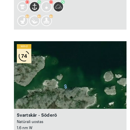
Wind
74
Svartskär - Söderö
Natūrali uostas
1.6 nm W