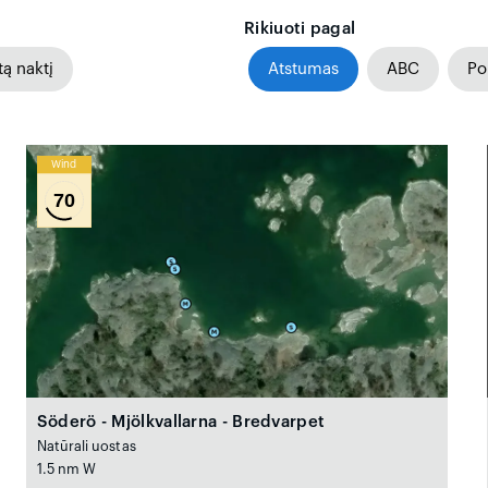
Rikiuoti pagal
tą naktį
Atstumas
ABC
Po
Wind
70
Söderö - Mjölkvallarna - Bredvarpet
Natūrali uostas
1.5 nm W