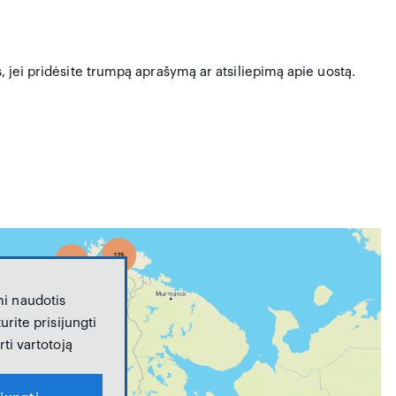
s, jei pridėsite trumpą aprašymą ar atsiliepimą apie uostą.
i naudotis
urite prisijungti
ti vartotoją