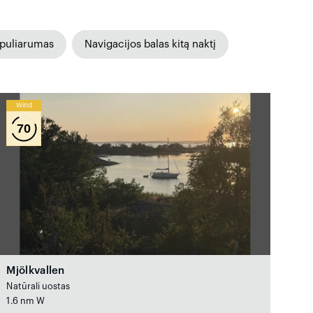
puliarumas
Navigacijos balas kitą naktį
Wind
70
Mjölkvallen
Natūrali uostas
1.6 nm W