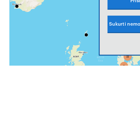
Pris
Sukurti nemo