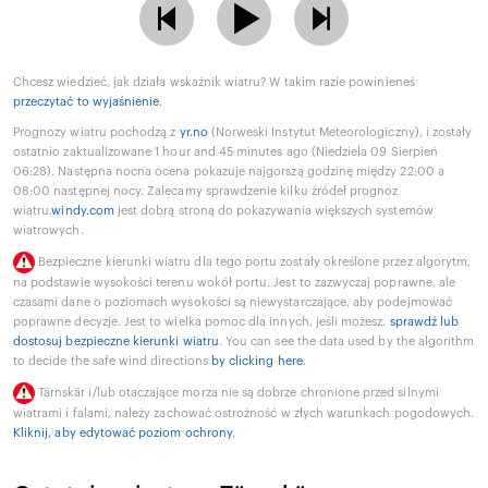
Chcesz wiedzieć, jak działa wskaźnik wiatru? W takim razie powinieneś
przeczytać to wyjaśnienie
.
Prognozy wiatru pochodzą z
yr.no
(Norweski Instytut Meteorologiczny), i zostały
ostatnio zaktualizowane 1 hour and 45 minutes ago (Niedziela 09 Sierpień
06:28). Następna nocna ocena pokazuje najgorszą godzinę między 22:00 a
08:00 następnej nocy. Zalecamy sprawdzenie kilku źródeł prognoz
wiatru.
windy.com
jest dobrą stroną do pokazywania większych systemów
wiatrowych.
Bezpieczne kierunki wiatru dla tego portu zostały określone przez algorytm,
na podstawie wysokości terenu wokół portu. Jest to zazwyczaj poprawne, ale
czasami dane o poziomach wysokości są niewystarczające, aby podejmować
poprawne decyzje. Jest to wielka pomoc dla innych, jeśli możesz.
sprawdź lub
dostosuj bezpieczne kierunki wiatru
. You can see the data used by the algorithm
to decide the safe wind directions
by clicking here
.
Tärnskär i/lub otaczające morza nie są dobrze chronione przed silnymi
wiatrami i falami, należy zachować ostrożność w złych warunkach pogodowych.
Kliknij, aby edytować poziom ochrony
.