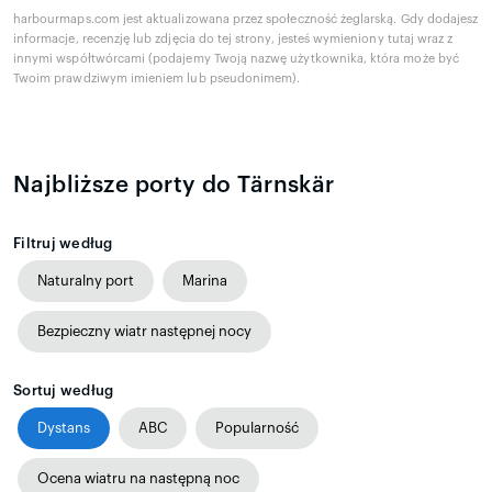
harbourmaps.com jest aktualizowana przez społeczność żeglarską. Gdy dodajesz
informacje, recenzję lub zdjęcia do tej strony, jesteś wymieniony tutaj wraz z
innymi współtwórcami (podajemy Twoją nazwę użytkownika, która może być
Twoim prawdziwym imieniem lub pseudonimem).
Najbliższe porty do Tärnskär
Filtruj według
Naturalny port
Marina
Bezpieczny wiatr następnej nocy
Sortuj według
Dystans
ABC
Popularność
Ocena wiatru na następną noc