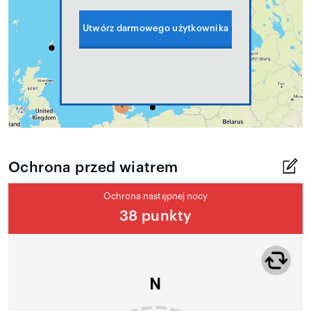
Utwórz darmowego użytkownika
Ochrona przed wiatrem
Ochrona następnej nocy
38 punkty
N