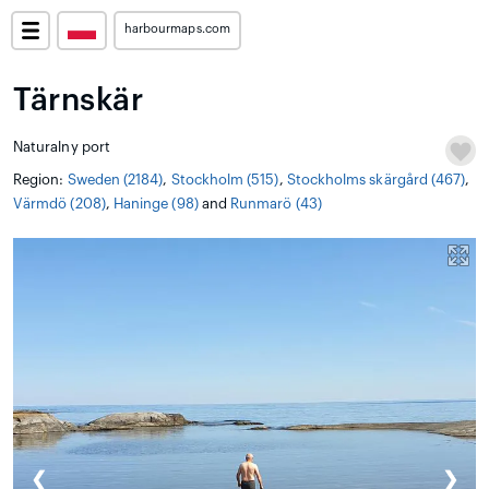
harbourmaps.com
Tärnskär
Naturalny port
Region:
Sweden (2184)
,
Stockholm (515)
,
Stockholms skärgård (467)
,
Värmdö (208)
,
Haninge (98)
and
Runmarö (43)
❮
❯