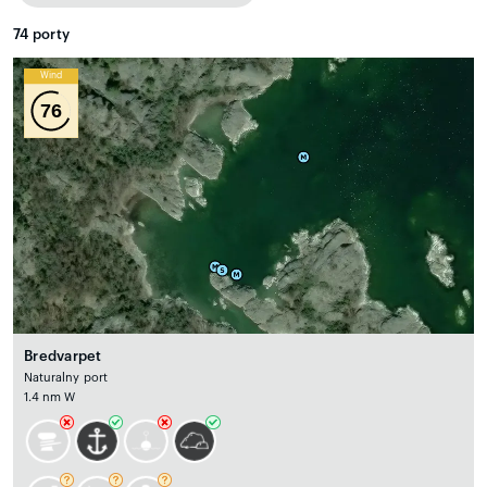
74
porty
Wind
76
Bredvarpet
Naturalny port
1.4 nm W