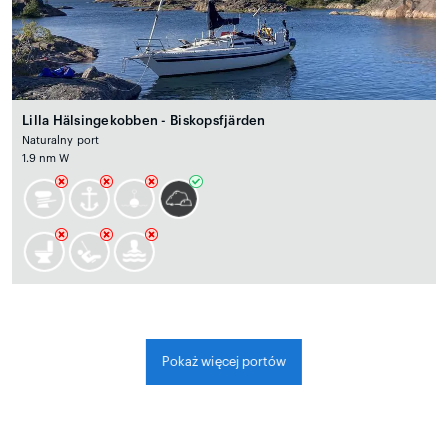
Lilla Hälsingekobben - Biskopsfjärden
Naturalny port
1.9 nm W
Pokaż więcej portów