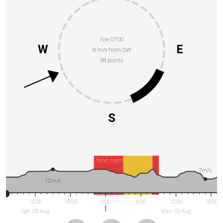
Nie 07:00
W
E
8 m/s from SW
58 points
S
Next night
7m/s
12m/s
12:00
18:00
0:00
6:00
12:00
18:00
Søn 09 Aug
Man 10 Aug