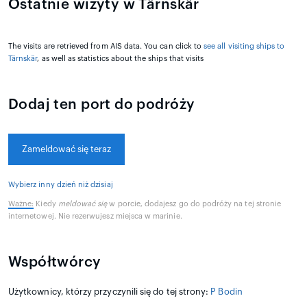
Ostatnie wizyty w Tärnskär
The visits are retrieved from AIS data. You can click to
see all visiting ships to
Tärnskär
, as well as statistics about the ships that visits
Dodaj ten port do podróży
Zameldować się teraz
Wybierz inny dzień niż dzisiaj
Ważne:
Kiedy
meldować się
w porcie, dodajesz go do podróży na tej stronie
internetowej. Nie rezerwujesz miejsca w marinie.
Współtwórcy
Użytkownicy, którzy przyczynili się do tej strony:
P Bodin