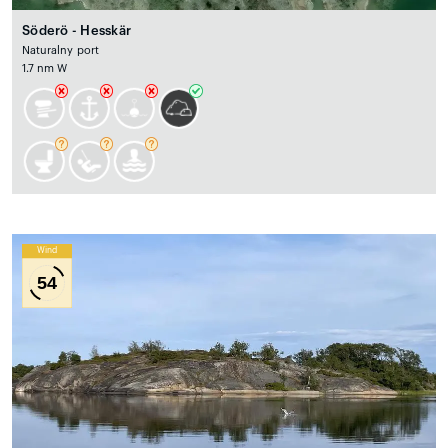
Söderö - Hesskär
Naturalny port
1.7 nm W
Wind
54