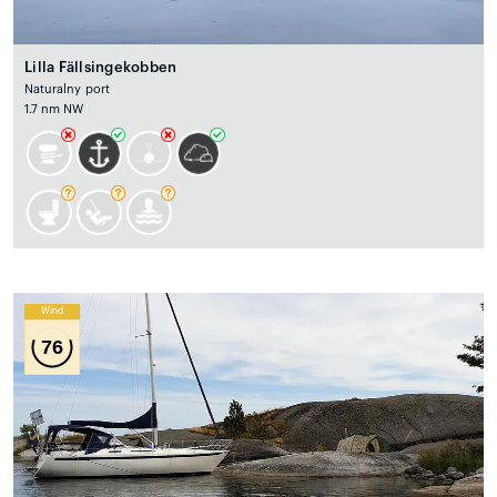
Lilla Fällsingekobben
Naturalny port
1.7 nm NW
Wind
76