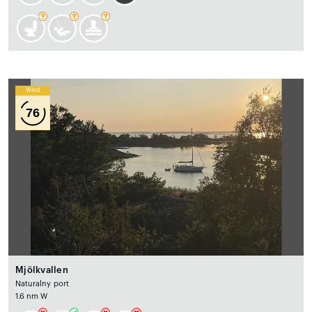
Wind
76
Mjölkvallen
Naturalny port
1.6 nm W