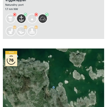
Viggskläppan
Naturalny port
1.7 nm NW
Wind
76