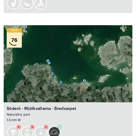
Wind
76
Söderö - Mjölkvallarna - Bredvarpet
Naturalny port
1.5 nm W