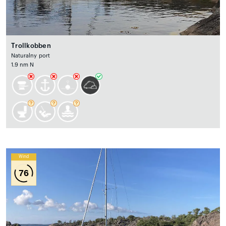
Trollkobben
Naturalny port
1.9 nm N
Wind
76