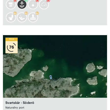
Wind
76
Svartskär - Söderö
Naturalny port