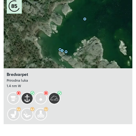
85
Bredvarpet
Prirodna luka
1.4 nm W