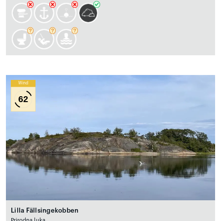
Wind
62
Lilla Fällsingekobben
Prirodna luka