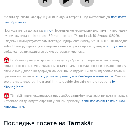
Желите да знате како функционише оцена ветра? Онда би требало да
прочитате
ово објашњење
.
Прогнозе ветра долазе са
yr.no
(Норвешки метеоролошки институт), и последњи
пут су ажуриране 1 hour and 39 minutes ago (Ponedeljak 10 Avgust 05:29).
Следећи ноћни резултат вам показује најгори сат између 22:00 и 08:00 наредне
ноћи. Препоручујемо да проверите више извора за прогнозу ветра.
windy.com
је
добар сајт за приказивање већих ветровних система.
Безбедни правци ветра за ову луку одређени су алгоритмом, на основу
висине терена око луке. Углавном је тачан, али понекад основни подаци о нивоу
висине нису довољно добри да доносе тачне одлуке. Било би од велике помоћи
другима ако можете.
потврдити или прилагодити безбедне правце ветра
. You can
see the data used by the algorithm to decide the safe wind directions
by
clicking here
.
Tärnskär и/или околна мора нису добро заштићени од јаких ветрова и таласа,
и требало би да будете опрезни у лошем времену.
Кликните да бисте изменили
ниво заштите
.
Последње посете на Tärnskär