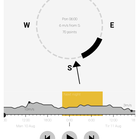
Pon 06:00
W
E
6 m/s from S
70 points
S
Next night
3m/s
10m/s
6:00
12:00
18:00
0:00
6:00
12:00
18:0
Man 10 Aug
Tir 11 Aug