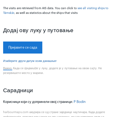
The visits are retrieved from AIS data. You can click to
see all visiting ships to
Tärnskär
, as well as statistics about the ships that visits
Додај ову луку у путовање
Пријавите се сада
Изаберите други датум осим данашњег
Важно:
Када се
пријавите
у луку, додате је у путовање на овом сајту. Не
резервишете место у марини.
Сарадници
Корисници који су допринели овој страници:
P Bodin
harbourmaps.com ажурира се од стране заједнице наутичара. Када додате
информације, преглед или слике на ову страницу, ви сте наведени овде са