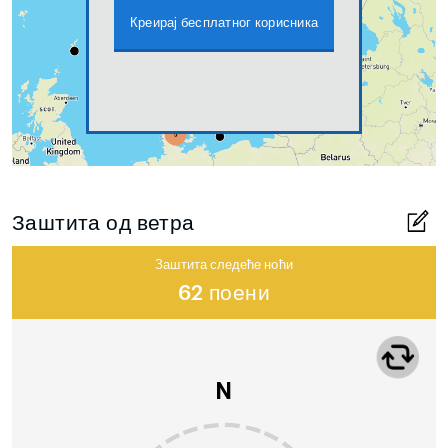
Креирај бесплатног корисника
Заштита од ветра
Заштита следеће ноћи
62 поени
N