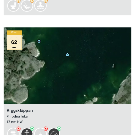
Wind
62
Viggskläppan
Prirodna luka
1.7 nm NW