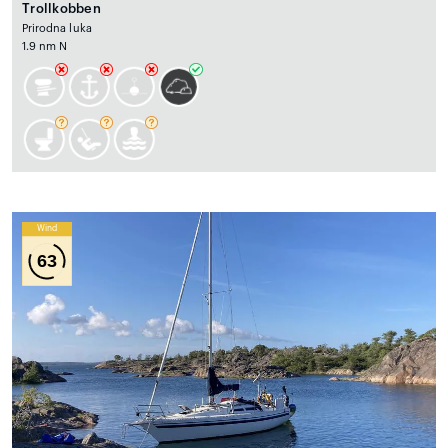
Trollkobben
Prirodna luka
1.9 nm N
Wind
63