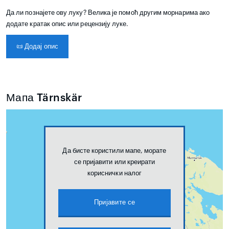
Да ли познајете ову луку? Велика је помоћ другим морнарима ако
додате кратак опис или рецензију луке.
📜
Додај опис
Мапа Tärnskär
Да бисте користили мапе, морате
се пријавити или креирати
кориснички налог
Пријавите се