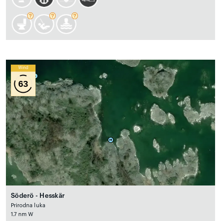
Wind
63
Söderö - Hesskär
Prirodna luka
1.7 nm W