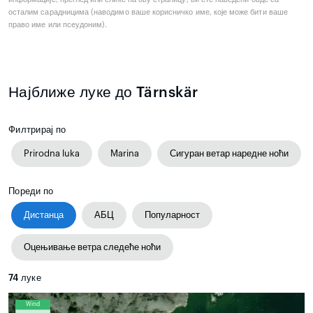
осталим сарадницима (наводимо ваше корисничко име, које може бити ваше
право име или псеудоним).
Најближе луке до Tärnskär
Филтрирај по
Prirodna luka
Marina
Сигуран ветар наредне ноћи
Пореди по
Дистанца
АБЦ
Популарност
Оцењивање ветра следеће ноћи
74
луке
Wind