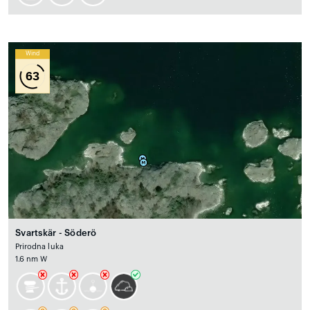
Wind
63
Svartskär - Söderö
Prirodna luka
1.6 nm W