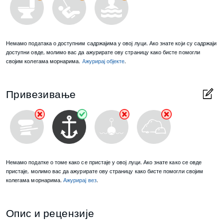
Немамо података о доступним садржајима у овој луци. Ако знате који су садржаји
доступни овде, молимо вас да ажурирате ову страницу како бисте помогли
својим колегама морнарима.
Aжурирај објекте
.
Привезивање
Немамо податке о томе како се пристаје у овој луци. Ако знате како се овде
пристаје, молимо вас да ажурирате ову страницу како бисте помогли својим
колегама морнарима.
Ажурирај вез
.
Опис и рецензије