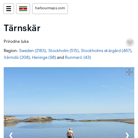
harbourmaps.com
Tärnskär
Prirodna luka
Region:
Sweden (2183)
,
Stockholm (515)
,
Stockholms skärgård (467)
,
Värmdö (208)
,
Haninge (98)
and
Runmarö (43)
❮
❯