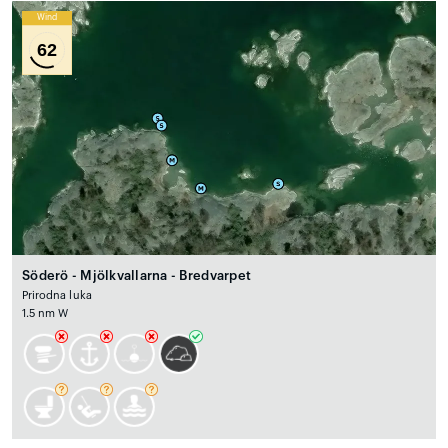
Wind
62
Söderö - Mjölkvallarna - Bredvarpet
Prirodna luka
1.5 nm W