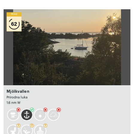
Wind
62
Mjölkvallen
Prirodna luka
1.6 nm W