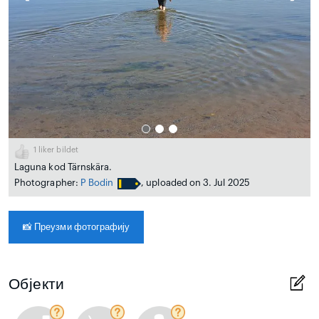
1
liker bildet
Laguna kod Tärnskära.
Photographer:
P Bodin
, uploaded on 3. Jul 2025
📸
Преузми фотографију
Објекти