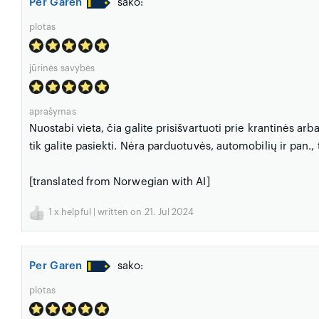
Per Garen
sako:
plotas
jūrinės savybės
aprašymas
Nuostabi vieta, čia galite prisišvartuoti prie krantinės arba į
tik galite pasiekti. Nėra parduotuvės, automobilių ir pan., 
[translated from Norwegian with AI]
1
x helpful | written on 21. Jul 2024
Per Garen
sako:
plotas