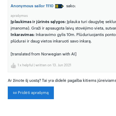
Anonymous sailor 1110
sako:
aprašymas
Įplaukimas ir jūrinės sąlygos:
Įplauka turi daugybę seklumų
įmanoma). Graži ir apsaugota laivų stovėjimo vieta, sutva
Inkaravimas:
Inkaravimo gylis 10m. Plūduriuojantis ponto
plūdurai ir daug vietos inkaruoti savo inkarą.
[translated from Norwegian with AI]
1
x helpful | written on 13. Jun 2021
Ar žinote šį uostą? Tai yra didelė pagalba kitiems jūreiviam
📜
Pridėti aprašymą