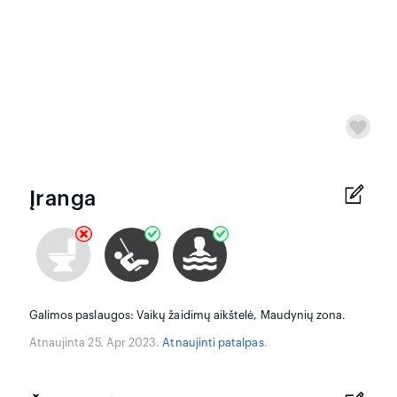
Įranga
Galimos paslaugos: Vaikų žaidimų aikštelė, Maudynių zona.
Atnaujinta 25. Apr 2023.
Atnaujinti patalpas
.