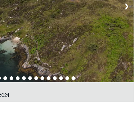
❯
 2024