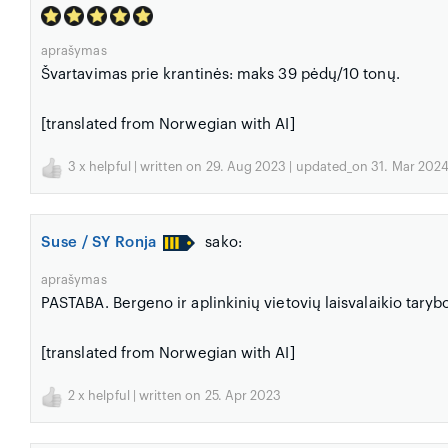
aprašymas
Švartavimas prie krantinės: maks 39 pėdų/10 tonų.
[translated from Norwegian with AI]
3
x helpful | written on 29. Aug 2023 | updated_on 31. Mar 202
Suse / SY Ronja
sako:
aprašymas
PASTABA. Bergeno ir aplinkinių vietovių laisvalaikio taryb
[translated from Norwegian with AI]
2
x helpful | written on 25. Apr 2023