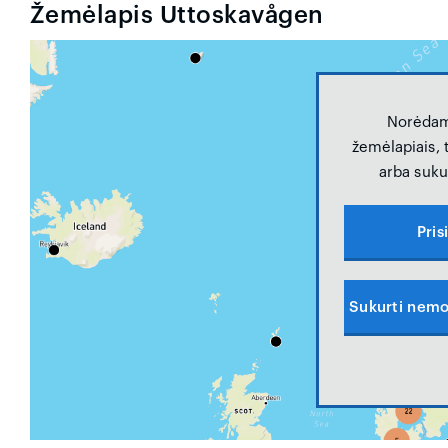
Žemėlapis Uttoskavågen
Norėdam
žemėlapiais, t
arba sukur
Pris
Sukurti nemo