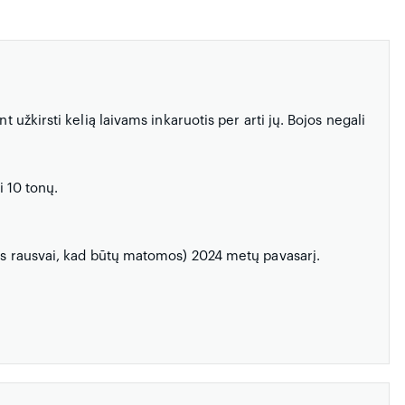
t užkirsti kelią laivams inkaruotis per arti jų. Bojos negali
i 10 tonų.
tos rausvai, kad būtų matomos) 2024 metų pavasarį.