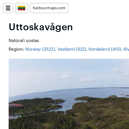
harbourmaps.com
Uttoskavågen
Natūrali uostas
Region:
Norway (3522)
,
Vestland (622)
,
Hordaland (410)
,
Al