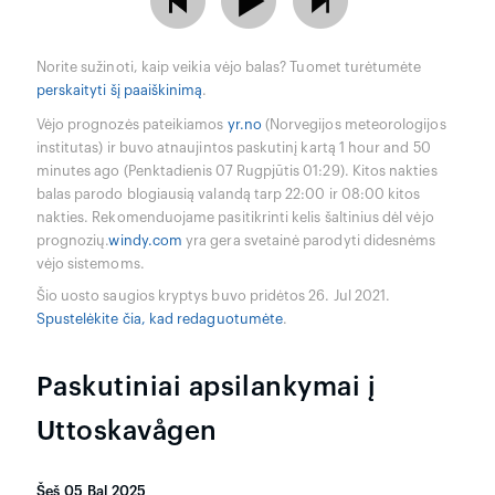
Norite sužinoti, kaip veikia vėjo balas? Tuomet turėtumėte
perskaityti šį paaiškinimą
.
Vėjo prognozės pateikiamos
yr.no
(Norvegijos meteorologijos
institutas) ir buvo atnaujintos paskutinį kartą 1 hour and 50
minutes ago (Penktadienis 07 Rugpjūtis 01:29). Kitos nakties
balas parodo blogiausią valandą tarp 22:00 ir 08:00 kitos
nakties. Rekomenduojame pasitikrinti kelis šaltinius dėl vėjo
prognozių.
windy.com
yra gera svetainė parodyti didesnėms
vėjo sistemoms.
Šio uosto saugios kryptys buvo pridėtos 26. Jul 2021.
Spustelėkite čia, kad redaguotumėte
.
Paskutiniai apsilankymai į
Uttoskavågen
Šeš 05 Bal 2025