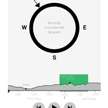
Pen 02:00
W
E
6 m/s from NW
88 points
S
Next night
9m/s
2m/s
6:00
12:00
18:00
0:00
6:00
12:00
Fre 07 Aug
Lør 08 Aug