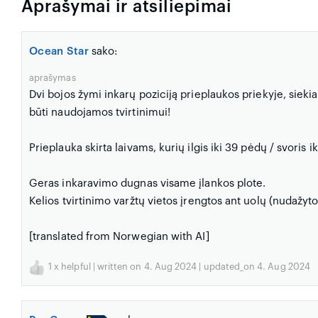
Aprašymai ir atsiliepimai
Ocean Star
sako:
aprašymas
Dvi bojos žymi inkarų poziciją prieplaukos priekyje, siekian
būti naudojamos tvirtinimui!
Prieplauka skirta laivams, kurių ilgis iki 39 pėdų / svoris ik
Geras inkaravimo dugnas visame įlankos plote.
Kelios tvirtinimo varžtų vietos įrengtos ant uolų (nudažy
[translated from Norwegian with AI]
1
x helpful | written on 4. Aug 2024 | updated_on 4. Aug 2024