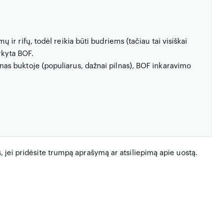
 ir rifų, todėl reikia būti budriems (tačiau tai visiškai
rkyta BOF.
nas buktoje (populiarus, dažnai pilnas), BOF inkaravimo
s, jei pridėsite trumpą aprašymą ar atsiliepimą apie uostą.