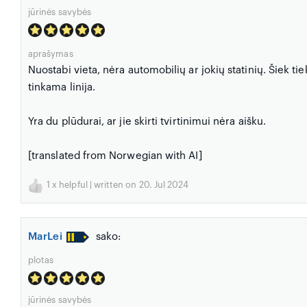
jūrinės savybės
aprašymas
Nuostabi vieta, nėra automobilių ar jokių statinių. Šiek tiek
tinkama linija.
Yra du plūdurai, ar jie skirti tvirtinimui nėra aišku.
[translated from Norwegian with AI]
1
x helpful | written on 20. Jul 2024
MarLei
sako:
plotas
jūrinės savybės