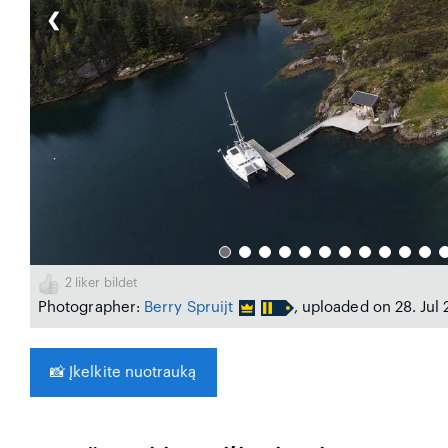
❮
2
liker bildet
Photographer:
Berry Spruijt
, uploaded on 28. Jul
📸
Įkelkite nuotrauką