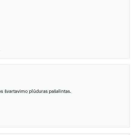
4
os švartavimo plūduras pašalintas.