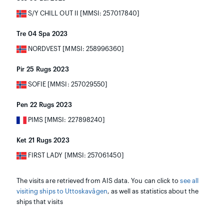
S/Y CHILL OUT II [MMSI: 257017840]
Tre 04 Spa 2023
NORDVEST [MMSI: 258996360]
Pir 25 Rugs 2023
SOFIE [MMSI: 257029550]
Pen 22 Rugs 2023
PIMS [MMSI: 227898240]
Ket 21 Rugs 2023
FIRST LADY [MMSI: 257061450]
The visits are retrieved from AIS data. You can click to
see all
visiting ships to Uttoskavågen
, as well as statistics about the
ships that visits