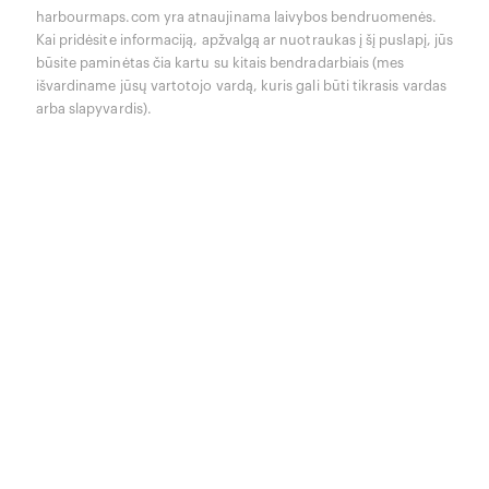
harbourmaps.com yra atnaujinama laivybos bendruomenės.
Kai pridėsite informaciją, apžvalgą ar nuotraukas į šį puslapį, jūs
būsite paminėtas čia kartu su kitais bendradarbiais (mes
išvardiname jūsų vartotojo vardą, kuris gali būti tikrasis vardas
arba slapyvardis).