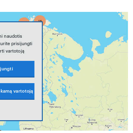
i naudotis
urite prisijungti
ti vartotoją
ijungti
kamą vartotoją