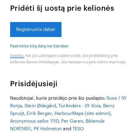
Pridėti šį uostą prie kelionės
Registruotis dabar
Pasirinkite kitą datą nei šiandien
Svarbu:
Kai jūs
užsiregistruojate
uoste, jūs pridedate jį prie
kelionės šiame tinklalapyje. Jūs nerezervuojate vietos marinoje.
Prisidėjusieji
Naudotojai, kurie prisidėjo prie šio puslapio:
Suse / SY
Ronja
,
Stein Ødegård
,
TurAnders - SY Koia
,
Berry
Spruijt
,
Eirik Berger
,
HarbourMaps (site admin)
,
Anonymous sailor 1110
,
Per Garen
,
Båtenvår
NOR11651
,
PK Holmetun
and
TESO