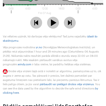
0:00
6:00
12:00
18:00
0:00
6:00
Fre 07 Aug
Vai vēlaties uzzināt, kā darbojas vēja vērtējums? Tad jums vajadzētu
izlasīt šo
skaidrojumu
.
Vēja prognozes nodrošina
yr.no
(Norvēģijas Meteoroloģiskais Institūts), un
pēdējo reizi atjauninātas 1 hour and 29 minutes ago (Ceturtdiena 06 Augusts
21:29). Nākamās nakts rezultāti parāda sliktāko stundu starp 22:00 un 08:00
nākamajā naktī. Mēs iesakām pārbaudīt vairākus avotus vēja
prognozēm.
windy.com
ir laba vietne, lai parādītu lielākas vēja sistēmas.
Drošie vēja virzieni šajā ostā ir noteikti ar algoritmu, pamatojoties uz to, cik
augsta ir zeme ap ostu. Tas pārsvarā ir precīzs, bet dažreiz pamatdati par
augstuma līmeņiem nav pietiekami labi, lai pieņemtu pareizus lēmumus. Tas ir
liels palīgs citiem, ja jūs varat
pārbaudīt vai pielāgot drošos vēja virzienus
. You
can see the data used by the algorithm to decide the safe wind directions
by
clicking here
.