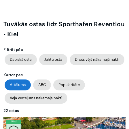
Tuvākās ostas līdz Sporthafen Reventlou
- Kiel
Filtrēt pēc
Dabiskā osta
Jahtu osta
Drošs vējš nākamajā naktī
Kārtot pēc
Attālums
ABC
Popularitāte
Vēja vērtējums nākamajā naktī
22
ostas
Wind