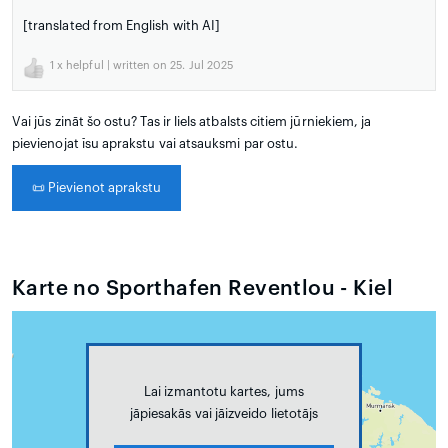
[translated from English with AI]
1
x helpful | written on 25. Jul 2025
Vai jūs zināt šo ostu? Tas ir liels atbalsts citiem jūrniekiem, ja
pievienojat īsu aprakstu vai atsauksmi par ostu.
📜
Pievienot aprakstu
Karte no Sporthafen Reventlou - Kiel
Lai izmantotu kartes, jums
jāpiesakās vai jāizveido lietotājs