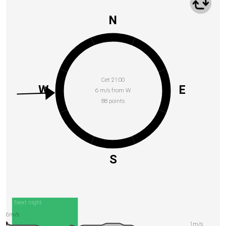
N
Cet 21:00
W
E
6 m/s from W
88 points
S
Next night
6m/s
1m/s