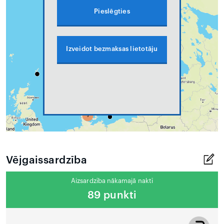
Pieslēgties
Izveidot bezmaksas lietotāju
Vējgaissardzība
Aizsardzība nākamajā naktī
89 punkti