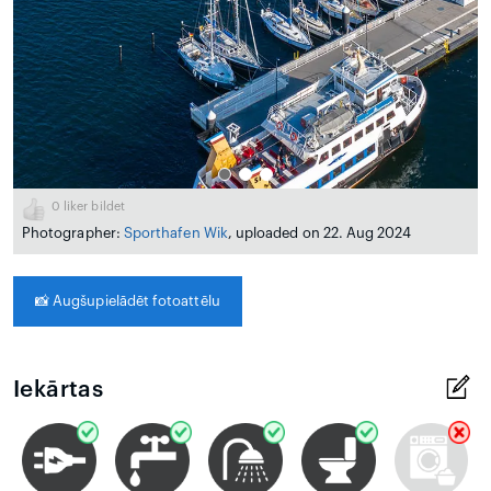
0
liker bildet
Photographer:
Sporthafen Wik
, uploaded on 22. Aug 2024
📸
Augšupielādēt fotoattēlu
Iekārtas