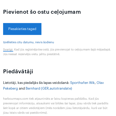
Pievienot šo ostu ceļojumam
Piesakieties tagad
Izvēlieties citu datumu, nevis šodienu
Svarīgi:
Kad jūs
reģistrējaties
ostā, jūs pievienojat to ceļojumam šajā mājaslapā.
Jūs neesat rezervējis vietu jahtu piestātnē.
Piedāvātāji
Lietotāji, kas piedalījās šīs lapas veidošanā:
Sporthafen Wik
,
Olav
Pekeberg
and
Bernhard (GER,autotranslate)
harbourmaps.com tiek atjaunināts ar laivu kopienas palīdzību. Kad jūs
pievienojat informāciju, atsauksmi vai bildes šai lapai, jūsu vārds tiek parādīts
šeit kopā ar citiem veidotājiem (mēs norādām jūsu lietotājvārdu, kurš var būt
jūsu īstais vārds vai pseidonīms).