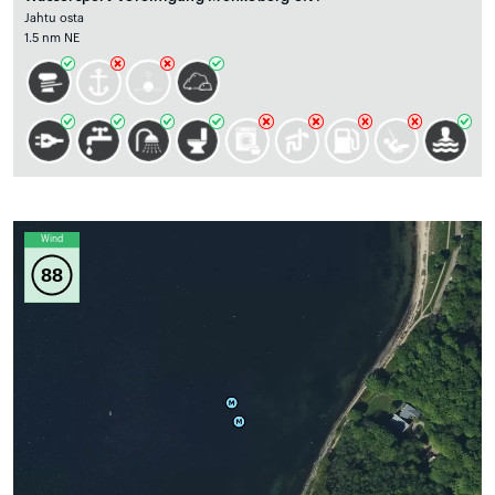
Jahtu osta
1.5 nm NE
Wind
88