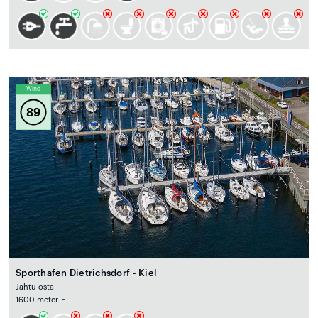
Wind
89
Sporthafen Dietrichsdorf - Kiel
Jahtu osta
1600 meter E