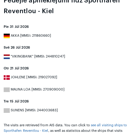
Pēdējie apmeklējumi līdz Sporthafen
Reventlou - Kiel
Pie 31 Jūl 2026
AKKA [MMSI: 211860660]
Svē 26 Jūl 2026
"VIKINGBANK" [MMSI: 244810247]
Otr 21 Jūl 2026
JOHLENE [MMSI: 219027092]
MAUNA LOA [MMSI: 270909000]
Tre 15 Jūl 2026
SUNENS [MMSI: 244003683]
The visits are retrieved from AIS data. You can click to
see all visiting ships to
Sporthafen Reventlou - Kiel
, as well as statistics about the ships that visits