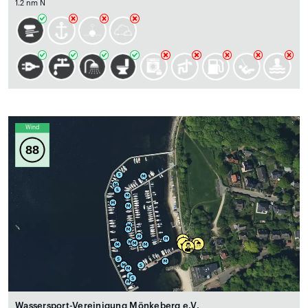
1.2 nm N
Wind
88
Wassersport-Vereinigung Mönkeberg e.V.