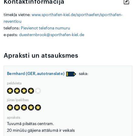
Kontaktinformācija
tīmekļa vietne:
www.sporthafen-kiel.de/sporthaefen/sporthafen-
reventlou
telefons:
Pievienot telefona numuru
e-pasts:
duesternbrook@sporthafen-kiel.de
Apraksti un atsauksmes
Bernhard (GER,autotranslate)
saka:
peldvieta
jūras īpašības
apraksts
Tuvumā pilsētas centram.
20 minūšu gājiena attālumā ir veikals