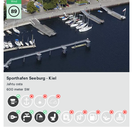
Wind
89
Sporthafen Seeburg - Kiel
Jahtu osta
600 meter SW