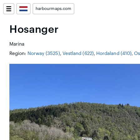
harbourmaps.com
Hosanger
Marina
Region:
Norway (3525)
,
Vestland (622)
,
Hordaland (410)
,
Os