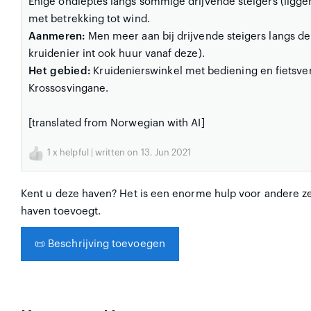
Enige ondieptes langs sommige drijvende steigers (ligge
met betrekking tot wind.
Aanmeren:
Men meer aan bij drijvende steigers langs de
kruidenier int ook huur vanaf deze).
Het gebied:
Kruidenierswinkel met bediening en fietsv
Krossosvingane.
[translated from Norwegian with AI]
1
x helpful | written on 13. Jun 2021
Kent u deze haven? Het is een enorme hulp voor andere zei
haven toevoegt.
📜
Beschrijving toevoegen