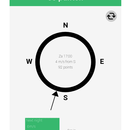
N
Za 17:00
W
E
4 m/s from S
92 points
S
Next night
6m/s