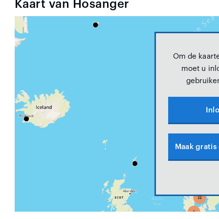
Kaart van Hosanger
Om de kaarte
moet u inl
gebruike
Inl
Maak gratis