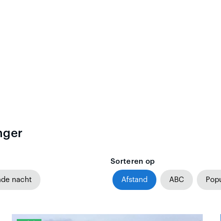
nger
Sorteren op
nde nacht
Afstand
ABC
Popu