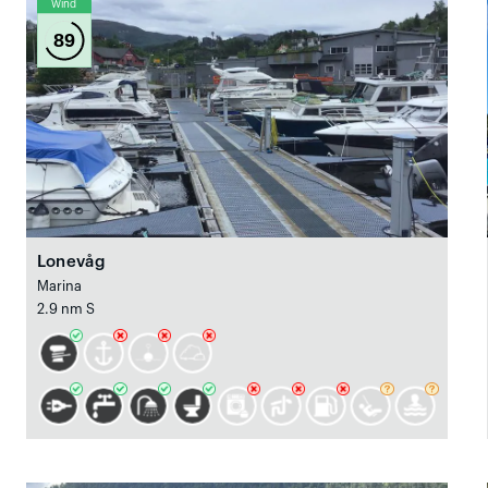
Wind
89
Lonevåg
Marina
2.9 nm S