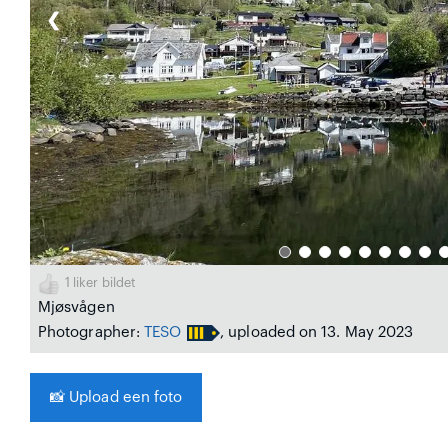
❮
1
liker bildet
Mjøsvågen
Photographer:
TESO
, uploaded on 13. May 2023
📸
Upload een foto