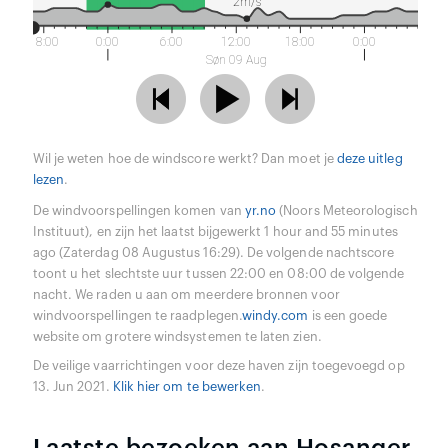
2m/s
18:00
0:00
6:00
12:00
18:00
0:00
Søn 09 Aug
Wil je weten hoe de windscore werkt? Dan moet je
deze uitleg
lezen
.
De windvoorspellingen komen van
yr.no
(Noors Meteorologisch
Instituut), en zijn het laatst bijgewerkt 1 hour and 55 minutes
ago (Zaterdag 08 Augustus 16:29). De volgende nachtscore
toont u het slechtste uur tussen 22:00 en 08:00 de volgende
nacht. We raden u aan om meerdere bronnen voor
windvoorspellingen te raadplegen.
windy.com
is een goede
website om grotere windsystemen te laten zien.
De veilige vaarrichtingen voor deze haven zijn toegevoegd op
13. Jun 2021.
Klik hier om te bewerken
.
Laatste bezoeken aan Hosanger