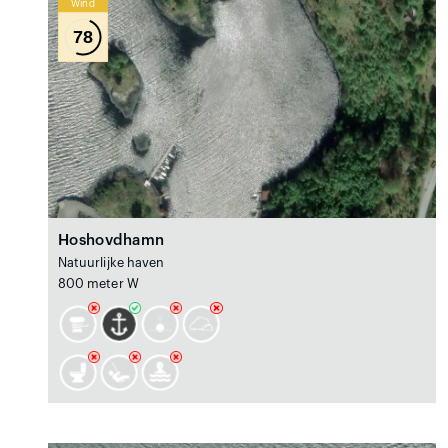
Wind
78
Hoshovdhamn
Natuurlijke haven
800 meter W