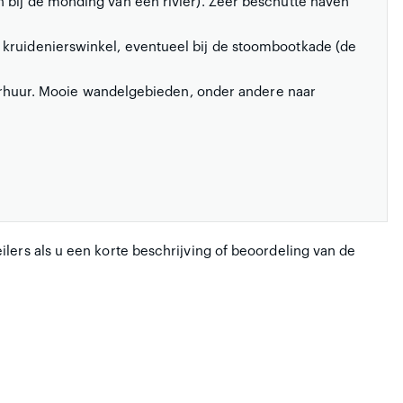
n bij de monding van een rivier). Zeer beschutte haven
 kruidenierswinkel, eventueel bij de stoombootkade (de
erhuur. Mooie wandelgebieden, onder andere naar
lers als u een korte beschrijving of beoordeling van de