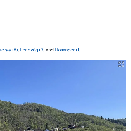
terøy (8)
,
Lonevåg (3)
and
Hosanger (1)