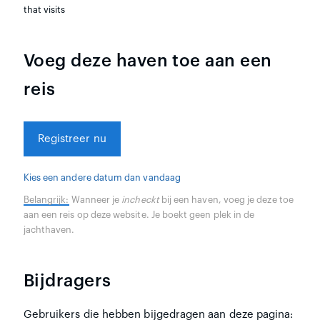
that visits
Voeg deze haven toe aan een
reis
Registreer nu
Kies een andere datum dan vandaag
Belangrijk:
Wanneer je
incheckt
bij een haven, voeg je deze toe
aan een reis op deze website. Je boekt geen plek in de
jachthaven.
Bijdragers
Gebruikers die hebben bijgedragen aan deze pagina: