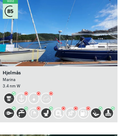
Wind
85
Hjelmås
Marina
3.4 nm W