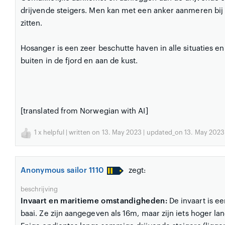
drijvende steigers. Men kan met een anker aanmeren bij h
zitten.
Hosanger is een zeer beschutte haven in alle situaties en
buiten in de fjord en aan de kust.
[translated from Norwegian with AI]
1
x helpful | written on 13. May 2023 | updated_on 13. May 2023
Anonymous sailor 1110
zegt:
beschrijving
Invaart en maritieme omstandigheden:
De invaart is e
baai. Ze zijn aangegeven als 16m, maar zijn iets hoger la