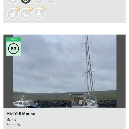
Wind
83
Mid Yell Marina
Marina
7.4 nm W