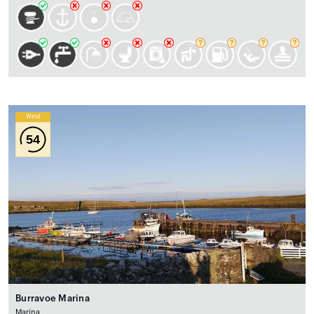
Wind
54
Burravoe Marina
Marina