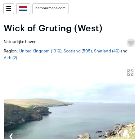
harbourmaps.com
Wick of Gruting (West)
Natuurlijke haven
Region:
United Kingdom (1319)
,
Scotland (505)
,
Shetland (49)
and
Aith (2)
❮
❯