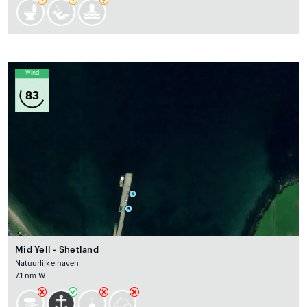
Wind
83
Mid Yell - Shetland
Natuurlijke haven
7.1 nm W