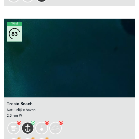
Wind
83
Tresta Beach
Natuurlijke haven
2.3 nm W