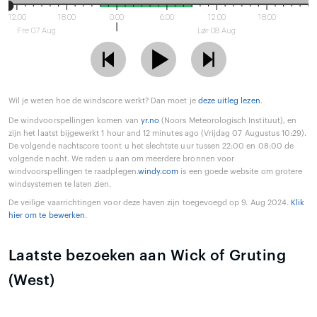
12:00
18:00
0:00
6:00
12:00
18:00
Fre 07 Aug
Lør 08 Aug
Wil je weten hoe de windscore werkt? Dan moet je
deze uitleg lezen
.
De windvoorspellingen komen van
yr.no
(Noors Meteorologisch Instituut), en
zijn het laatst bijgewerkt 1 hour and 12 minutes ago (Vrijdag 07 Augustus 10:29).
De volgende nachtscore toont u het slechtste uur tussen 22:00 en 08:00 de
volgende nacht. We raden u aan om meerdere bronnen voor
windvoorspellingen te raadplegen.
windy.com
is een goede website om grotere
windsystemen te laten zien.
De veilige vaarrichtingen voor deze haven zijn toegevoegd op 9. Aug 2024.
Klik
hier om te bewerken
.
Laatste bezoeken aan Wick of Gruting
(West)