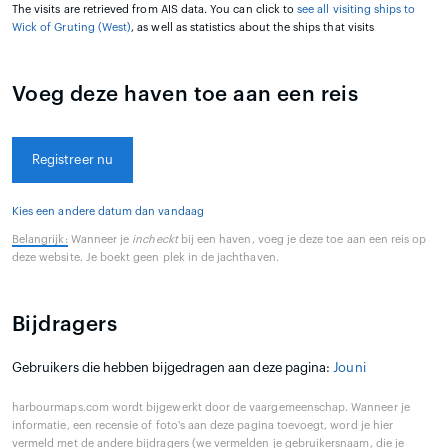
The visits are retrieved from AIS data. You can click to
see all visiting ships to
Wick of Gruting (West)
, as well as statistics about the ships that visits
Voeg deze haven toe aan een reis
Registreer nu
Kies een andere datum dan vandaag
Belangrijk:
Wanneer je
incheckt
bij een haven, voeg je deze toe aan een reis op
deze website. Je boekt geen plek in de jachthaven.
Bijdragers
Gebruikers die hebben bijgedragen aan deze pagina:
Jouni
harbourmaps.com wordt bijgewerkt door de vaargemeenschap. Wanneer je
informatie, een recensie of foto's aan deze pagina toevoegt, word je hier
vermeld met de andere bijdragers (we vermelden je gebruikersnaam, die je