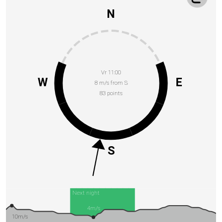
N
Vr 11:00
W
E
8 m/s from S
83 points
S
Next night
4m/s
10m/s