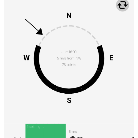
N
Jue 16:00
W
E
5 m/s from NW
73 points
S
Next night
8m/s