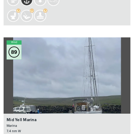
Wind
89
Mid Yell Marina
Marina
7.4 nm W