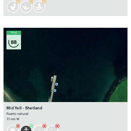
Wind
88
Mid Yell - Shetland
Puerto natural
7.1 nm W