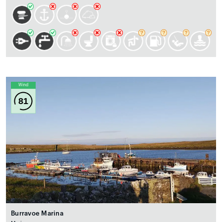
Wind
81
Burravoe Marina