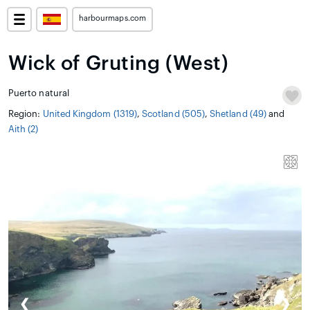
harbourmaps.com
Wick of Gruting (West)
Puerto natural
Region:
United Kingdom (1319)
,
Scotland (505)
,
Shetland (49)
and
Aith (2)
❮
❯