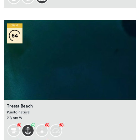
Wind
64
Tresta Beach
Puerto natural
2.3 nm W