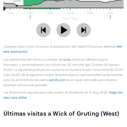
2m/s
18:00
0:00
6:00
12:00
18:00
0:00
Fre 07 Aug
¿Quieres saber cómo funciona la puntuación del viento? Entonces deberías
leer
esta explicación
.
Las previsiones del viento provienen de
yr.no
(Instituto Meteorológico
Noruego), y se actualizaron por última vez 38 minutes ago (Jueves 06 Agosto
15:29). La siguiente puntuación nocturna te muestra la peor hora entre las 22:00
y las 08:00 de la siguiente noche. Recomendamos que consultes varias fuentes
para los pronósticos de viento.
windy.com
es un buen sitio web para mostrar
sistemas eólicos más grandes.
Las direcciones seguras para este puerto se añadieron en 9. Aug 2024.
Haga clic
aquí para editar
.
Últimas visitas a Wick of Gruting (West)