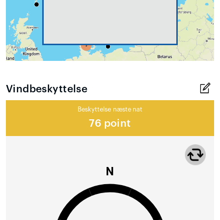
Vindbeskyttelse
Beskyttelse næste nat
76 point
N