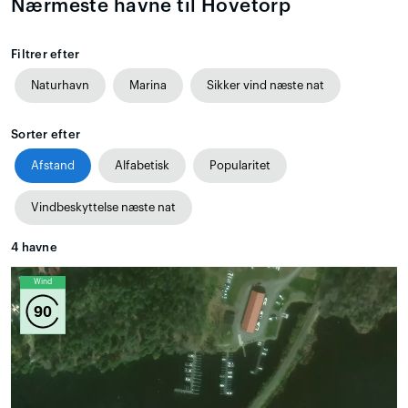
Nærmeste havne til Hovetorp
Filtrer efter
Naturhavn
Marina
Sikker vind næste nat
Sorter efter
Afstand
Alfabetisk
Popularitet
Vindbeskyttelse næste nat
4
havne
Wind
90