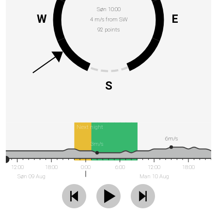
Søn 10:00
W
E
4 m/s from SW
92 points
S
Next night
6m/s
3m/s
12:00
18:00
0:00
6:00
12:00
18:00
Søn 09 Aug
Man 10 Aug