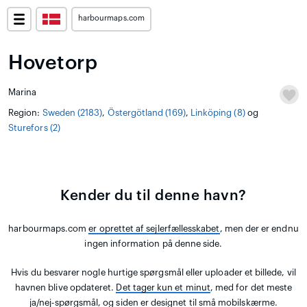
harbourmaps.com
Hovetorp
Marina
Region:
Sweden (2183)
,
Östergötland (169)
,
Linköping (8)
og
Sturefors (2)
Kender du til denne havn?
harbourmaps.com
er oprettet af sejlerfællesskabet
, men der er endnu
ingen information på denne side.
Hvis du besvarer nogle hurtige spørgsmål eller uploader et billede, vil
havnen blive opdateret.
Det tager kun et minut
, med for det meste
ja/nej-spørgsmål, og siden er designet til små mobilskærme.