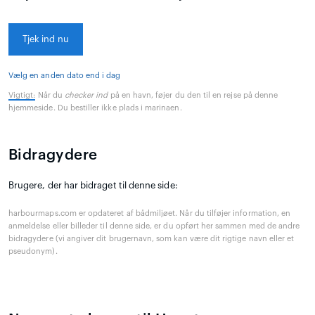
Tjek ind nu
Vælg en anden dato end i dag
Vigtigt:
Når du
checker ind
på en havn, føjer du den til en rejse på denne
hjemmeside. Du bestiller ikke plads i marinaen.
Bidragydere
Brugere, der har bidraget til denne side:
harbourmaps.com er opdateret af bådmiljøet. Når du tilføjer information, en
anmeldelse eller billeder til denne side, er du opført her sammen med de andre
bidragydere (vi angiver dit brugernavn, som kan være dit rigtige navn eller et
pseudonym).