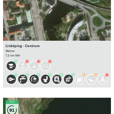
Linköping - Centrum
Marina
7.3 nm NW
Wind
91