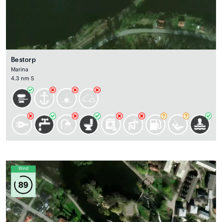
Bestorp
Marina
4.3 nm S
Wind
89