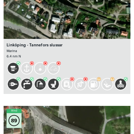
Linköping - Tannefors slussar
Marina
6.4 nm N
Wind
89