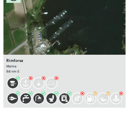
Rimforsa
Marina
9.6 nm S