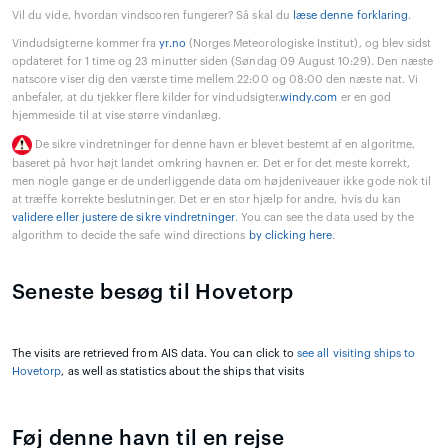
Vil du vide, hvordan vindscoren fungerer? Så skal du
læse denne forklaring
.
Vindudsigterne kommer fra
yr.no
(Norges Meteorologiske Institut), og blev sidst
opdateret for 1 time og 23 minutter siden (Søndag 09 August 10:29). Den næste
natscore viser dig den værste time mellem 22:00 og 08:00 den næste nat. Vi
anbefaler, at du tjekker flere kilder for vindudsigter.
windy.com
er en god
hjemmeside til at vise større vindanlæg.
De sikre vindretninger for denne havn er blevet bestemt af en algoritme,
baseret på hvor højt landet omkring havnen er. Det er for det meste korrekt,
men nogle gange er de underliggende data om højdeniveauer ikke gode nok til
at træffe korrekte beslutninger. Det er en stor hjælp for andre, hvis du kan
validere eller justere de sikre vindretninger
. You can see the data used by the
algorithm to decide the safe wind directions
by clicking here
.
Seneste besøg til Hovetorp
The visits are retrieved from AIS data. You can click to
see all visiting ships to
Hovetorp
, as well as statistics about the ships that visits
Føj denne havn til en rejse