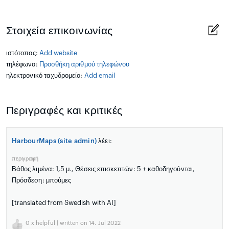
Στοιχεία επικοινωνίας
ιστότοπος:
Add website
τηλέφωνο:
Προσθήκη αριθμού τηλεφώνου
ηλεκτρονικό ταχυδρομείο:
Add email
Περιγραφές και κριτικές
HarbourMaps (site admin)
λέει:
περιγραφή
Βάθος λιμένα: 1,5 μ., Θέσεις επισκεπτών: 5 + καθοδηγούνται,
Πρόσδεση: μπούμες
[translated from Swedish with AI]
0
x helpful | written on 14. Jul 2022