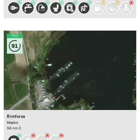
Wind
91
Rimforsa
Μαρίνα
9.6 nm S