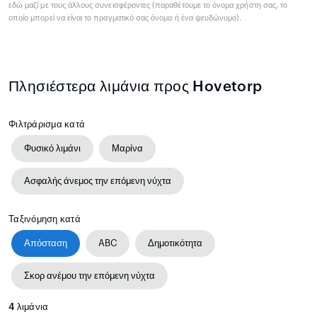
εδώ μαζί με τους άλλους συνεισφέροντες (παραθέτουμε το όνομα χρήστη σας, το
οποίο μπορεί να είναι το πραγματικό σας όνομα ή ένα ψευδώνυμο).
Πλησιέστερα λιμάνια προς Hovetorp
Φιλτράρισμα κατά
Φυσικό λιμάνι
Μαρίνα
Ασφαλής άνεμος την επόμενη νύχτα
Ταξινόμηση κατά
Απόσταση
ABC
Δημοτικότητα
Σκορ ανέμου την επόμενη νύχτα
4
λιμάνια