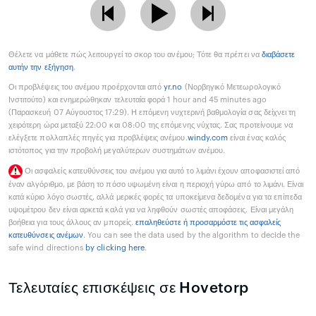
Θέλετε να μάθετε πώς λειτουργεί το σκορ του ανέμου; Τότε θα πρέπει να
διαβάσετε
αυτήν την εξήγηση
.
Οι προβλέψεις του ανέμου προέρχονται από
yr.no
(Νορβηγικό Μετεωρολογικό
Ινστιτούτο) και ενημερώθηκαν τελευταία φορά 1 hour and 45 minutes ago
(Παρασκευή 07 Αύγουστος 17:29). Η επόμενη νυχτερινή βαθμολογία σας δείχνει τη
χειρότερη ώρα μεταξύ 22:00 και 08:00 της επόμενης νύχτας. Σας προτείνουμε να
ελέγξετε πολλαπλές πηγές για προβλέψεις ανέμου.
windy.com
είναι ένας καλός
ιστότοπος για την προβολή μεγαλύτερων συστημάτων ανέμου.
Οι ασφαλείς κατευθύνσεις του ανέμου για αυτό το λιμάνι έχουν αποφασιστεί από
έναν αλγόριθμο, με βάση το πόσο υψωμένη είναι η περιοχή γύρω από το λιμάνι. Είναι
κατά κύριο λόγο σωστές, αλλά μερικές φορές τα υποκείμενα δεδομένα για τα επίπεδα
υψομέτρου δεν είναι αρκετά καλά για να ληφθούν σωστές αποφάσεις. Είναι μεγάλη
βοήθεια για τους άλλους αν μπορείς.
επαληθεύστε ή προσαρμόστε τις ασφαλείς
κατευθύνσεις ανέμων
. You can see the data used by the algorithm to decide the
safe wind directions
by clicking here
.
Τελευταίες επισκέψεις σε Hovetorp