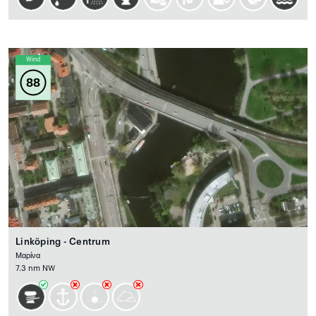
Wind
88
Linköping - Centrum
Μαρίνα
7.3 nm NW