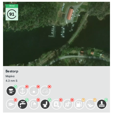
Wind
91
Bestorp
Μαρίνα
4.3 nm S