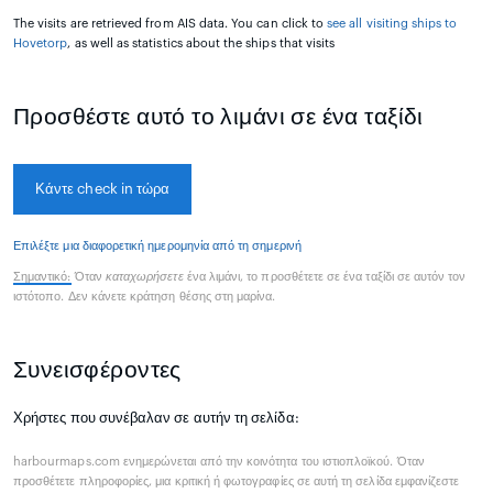
The visits are retrieved from AIS data. You can click to
see all visiting ships to
Hovetorp
, as well as statistics about the ships that visits
Προσθέστε αυτό το λιμάνι σε ένα ταξίδι
Κάντε check in τώρα
Επιλέξτε μια διαφορετική ημερομηνία από τη σημερινή
Σημαντικό:
Όταν
καταχωρήσετε
ένα λιμάνι, το προσθέτετε σε ένα ταξίδι σε αυτόν τον
ιστότοπο. Δεν κάνετε κράτηση θέσης στη μαρίνα.
Συνεισφέροντες
Χρήστες που συνέβαλαν σε αυτήν τη σελίδα:
harbourmaps.com ενημερώνεται από την κοινότητα του ιστιοπλοϊκού. Όταν
προσθέτετε πληροφορίες, μια κριτική ή φωτογραφίες σε αυτή τη σελίδα εμφανίζεστε