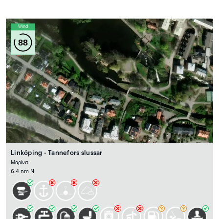
Wind
88
Linköping - Tannefors slussar
Μαρίνα
6.4 nm N