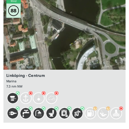
Wind
88
Linköping - Centrum
Marina
7.3 nm NW