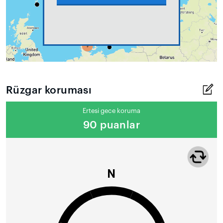
Rüzgar koruması
Ertesi gece koruma
90 puanlar
N