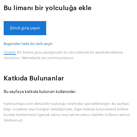
Bu limanı bir yolculuğa ekle
Şimdi giriş yapın
Bugünden farklı bir tarih seçin
Önemli:
Bir limana
giriş yaptığınızda
, bu site üzerinde bir seyahate eklemiş
olursunuz. Marinalarda yer ayırtmıyorsunuz.
Katkıda Bulunanlar
Bu sayfaya katkıda bulunan kullanıcılar:
harbourmaps.com denizcilik topluluğu tarafından güncellenmiştir. Bu sayfaya
bilgi, inceleme veya fotoğraf eklediğinizde, diğer katkıda bulunanlarla birlikte
burada listelenirsiniz (gerçek adınız veya takma adınız olabilen kullanıcı adınızı
listeliyoruz).