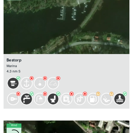
Bestorp
Marina
4.3 nm S
Wind