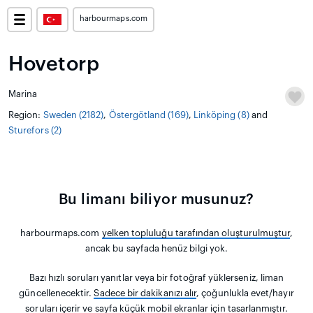
harbourmaps.com
Hovetorp
Marina
Region:
Sweden (2182)
,
Östergötland (169)
,
Linköping (8)
and
Sturefors (2)
Bu limanı biliyor musunuz?
harbourmaps.com
yelken topluluğu tarafından oluşturulmuştur
,
ancak bu sayfada henüz bilgi yok.
Bazı hızlı soruları yanıtlar veya bir fotoğraf yüklerseniz, liman
güncellenecektir.
Sadece bir dakikanızı alır
, çoğunlukla evet/hayır
soruları içerir ve sayfa küçük mobil ekranlar için tasarlanmıştır.