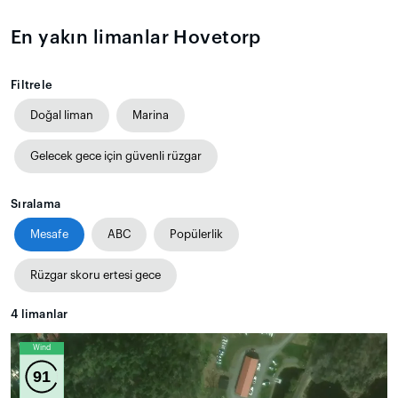
En yakın limanlar Hovetorp
Filtrele
Doğal liman
Marina
Gelecek gece için güvenli rüzgar
Sıralama
Mesafe
ABC
Popülerlik
Rüzgar skoru ertesi gece
4
limanlar
Wind
91