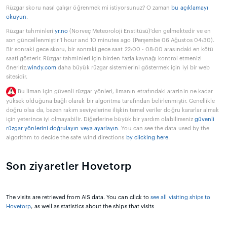
Rüzgar skoru nasıl çalışır öğrenmek mi istiyorsunuz? O zaman
bu açıklamayı
okuyun
.
Rüzgar tahminleri
yr.no
(Norveç Meteoroloji Enstitüsü)'den gelmektedir ve en
son güncellenmiştir 1 hour and 10 minutes ago (Perşembe 06 Ağustos 04:30).
Bir sonraki gece skoru, bir sonraki gece saat 22:00 - 08:00 arasındaki en kötü
saati gösterir. Rüzgar tahminleri için birden fazla kaynağı kontrol etmenizi
öneririz.
windy.com
daha büyük rüzgar sistemlerini göstermek için iyi bir web
sitesidir.
Bu liman için güvenli rüzgar yönleri, limanın etrafındaki arazinin ne kadar
yüksek olduğuna bağlı olarak bir algoritma tarafından belirlenmiştir. Genellikle
doğru olsa da, bazen rakım seviyelerine ilişkin temel veriler doğru kararlar almak
için yeterince iyi olmayabilir. Diğerlerine büyük bir yardım olabilirseniz
güvenli
rüzgar yönlerini doğrulayın veya ayarlayın
. You can see the data used by the
algorithm to decide the safe wind directions
by clicking here
.
Son ziyaretler Hovetorp
The visits are retrieved from AIS data. You can click to
see all visiting ships to
Hovetorp
, as well as statistics about the ships that visits