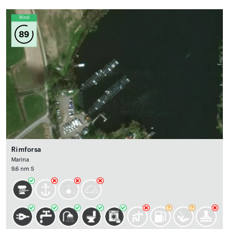
Wind
89
Rimforsa
Marina
9.6 nm S