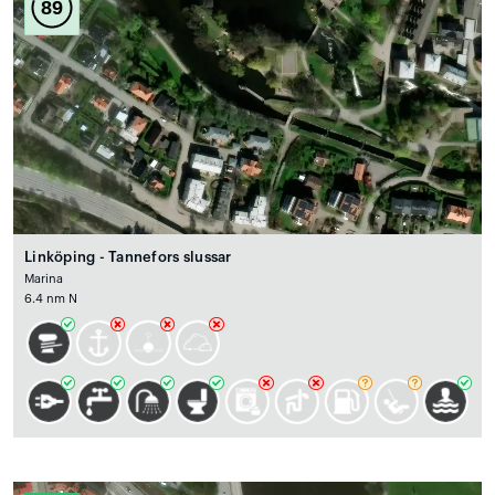
89
Linköping - Tannefors slussar
Marina
6.4 nm N