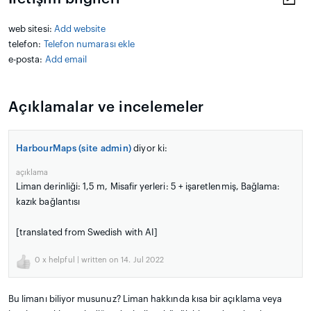
web sitesi:
Add website
telefon:
Telefon numarası ekle
e-posta:
Add email
Açıklamalar ve incelemeler
HarbourMaps (site admin)
diyor ki:
açıklama
Liman derinliği: 1,5 m, Misafir yerleri: 5 + işaretlenmiş, Bağlama:
kazık bağlantısı
[translated from Swedish with AI]
0
x helpful | written on 14. Jul 2022
Bu limanı biliyor musunuz? Liman hakkında kısa bir açıklama veya