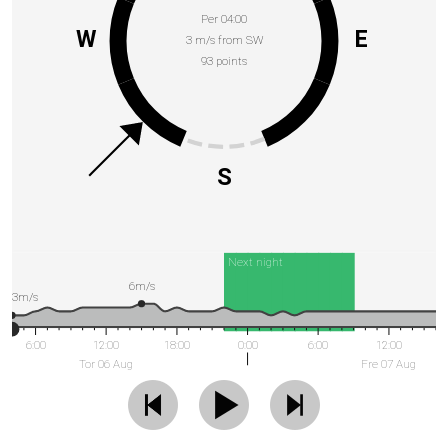
Per 04:00
W
E
3 m/s from SW
93 points
S
Next night
6m/s
3m/s
6:00
12:00
18:00
0:00
6:00
12:00
Tor 06 Aug
Fre 07 Aug