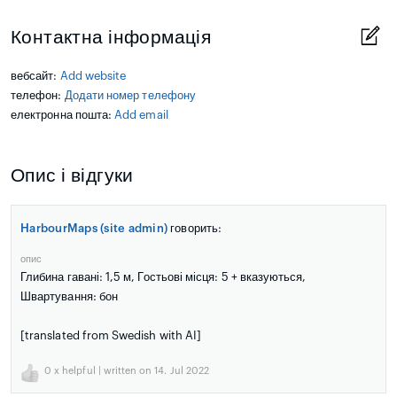
Контактна інформація
вебсайт:
Add website
телефон:
Додати номер телефону
електронна пошта:
Add email
Опис і відгуки
HarbourMaps (site admin)
говорить:
опис
Глибина гавані: 1,5 м, Гостьові місця: 5 + вказуються,
Швартування: бон
[translated from Swedish with AI]
0
x helpful | written on 14. Jul 2022