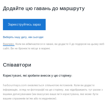
Додайте цю гавань до маршруту
Зареєструйтесь зараз
Виберіть іншу дату, ніж сьогодні
Важливо:
Коли ви
відмічаєтеся
в гавані, ви додаєте її до подорожі на цьому веб-
сайті. Ви не бронюєте місце в марині.
Співавтори
Користувачі, які зробили внесок у цю сторінку:
harbourmaps.com оновлюється спільнотою яхтсменів. Коли ви додаєте
інформацію, огляд чи фотографії на цю сторінку, вас відображають тут разом з
іншими дописувачами (ми вказуємо ваше ім’я користувача, яке може бути
вашим справжнім ім’ям або псевдонімом).