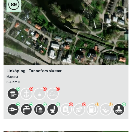
89
Linköping - Tannefors slussar
Марина
6.4 nm N