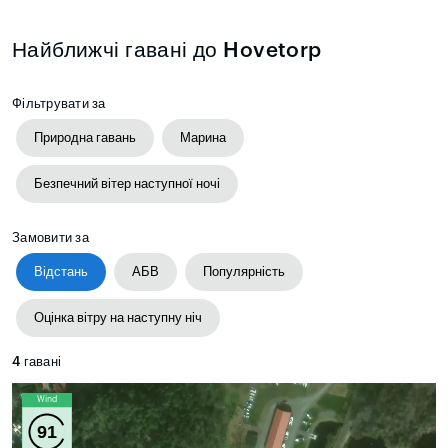
Найближчі гавані до Hovetorp
Фільтрувати за
Природна гавань
Марина
Безпечний вітер наступної ночі
Замовити за
Відстань
АБВ
Популярність
Оцінка вітру на наступну ніч
4
гавані
Wind
91