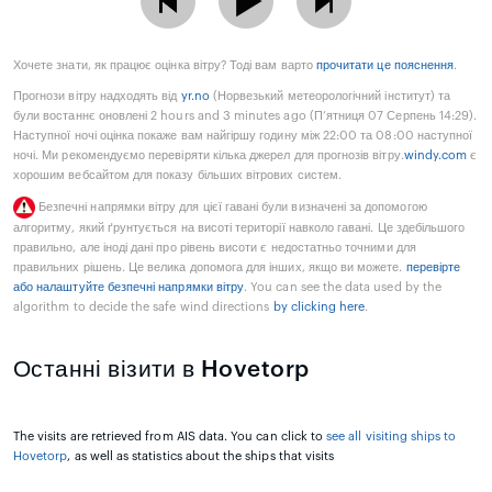
Хочете знати, як працює оцінка вітру? Тоді вам варто
прочитати це пояснення
.
Прогнози вітру надходять від
yr.no
(Норвезький метеорологічний інститут) та
були востаннє оновлені 2 hours and 3 minutes ago (П’ятниця 07 Серпень 14:29).
Наступної ночі оцінка покаже вам найгіршу годину між 22:00 та 08:00 наступної
ночі. Ми рекомендуємо перевіряти кілька джерел для прогнозів вітру.
windy.com
є
хорошим вебсайтом для показу більших вітрових систем.
Безпечні напрямки вітру для цієї гавані були визначені за допомогою
алгоритму, який ґрунтується на висоті території навколо гавані. Це здебільшого
правильно, але іноді дані про рівень висоти є недостатньо точними для
правильних рішень. Це велика допомога для інших, якщо ви можете.
перевірте
або налаштуйте безпечні напрямки вітру
. You can see the data used by the
algorithm to decide the safe wind directions
by clicking here
.
Останні візити в Hovetorp
The visits are retrieved from AIS data. You can click to
see all visiting ships to
Hovetorp
, as well as statistics about the ships that visits