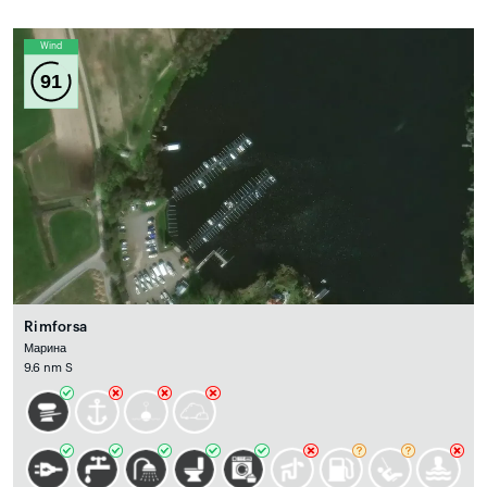
Wind
91
Rimforsa
Марина
9.6 nm S