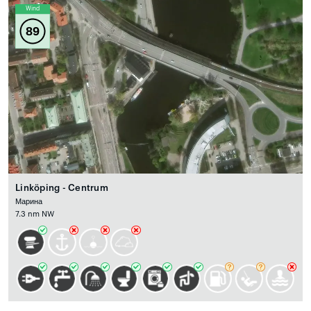
Wind
89
Linköping - Centrum
Марина
7.3 nm NW