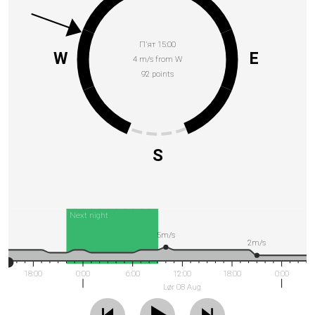
П’ят 15:00
W
E
4 m/s from W
92 points
S
Next night
5m/s
2m/s
18:00
0:00
6:00
12:00
18:00
0:00
Lør 08 Aug