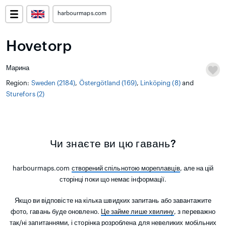
harbourmaps.com
Hovetorp
Марина
Region:
Sweden (2184)
,
Östergötland (169)
,
Linköping (8)
and
Sturefors (2)
Чи знаєте ви цю гавань?
harbourmaps.com
створений спільнотою мореплавців
, але на цій
сторінці поки що немає інформації.
Якщо ви відповісте на кілька швидких запитань або завантажите
фото, гавань буде оновлено.
Це займе лише хвилину
, з переважно
так/ні запитаннями, і сторінка розроблена для невеликих мобільних