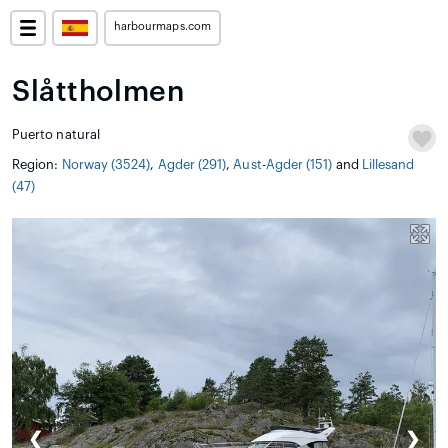
harbourmaps.com
Slåttholmen
Puerto natural
Region:
Norway (3524)
,
Agder (291)
,
Aust-Agder (151)
and
Lillesand
(47)
❮
❯