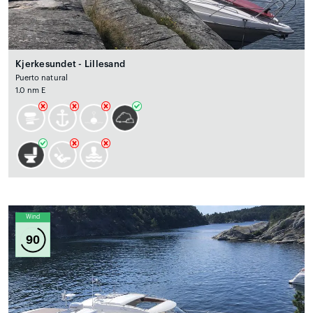
Kjerkesundet - Lillesand
Puerto natural
1.0 nm E
Wind
90