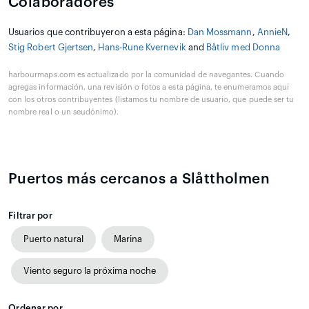
Colaboradores
Usuarios que contribuyeron a esta página:
Dan Mossmann
,
AnnieN
,
Stig Robert Gjertsen
,
Hans-Rune Kvernevik
and
Båtliv med Donna
harbourmaps.com es actualizado por la comunidad de navegantes. Cuando
agregas información, una revisión o fotos a esta página, te enumeramos aquí
con los otros contribuyentes (listamos tu nombre de usuario, que puede ser tu
nombre real o un seudónimo).
Puertos más cercanos a Slåttholmen
Filtrar por
Puerto natural
Marina
Viento seguro la próxima noche
Ordenar por