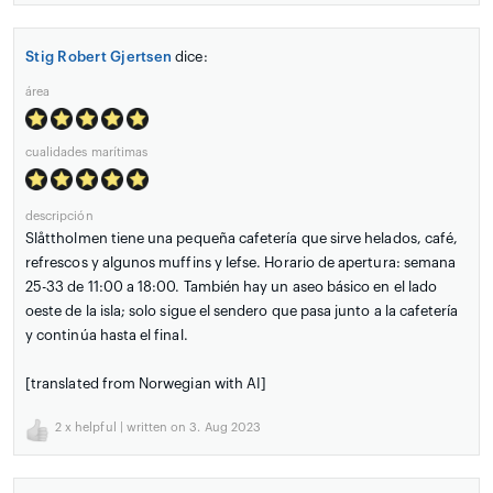
Stig Robert Gjertsen
dice:
área
cualidades marítimas
descripción
Slåttholmen tiene una pequeña cafetería que sirve helados, café,
refrescos y algunos muffins y lefse. Horario de apertura: semana
25-33 de 11:00 a 18:00. También hay un aseo básico en el lado
oeste de la isla; solo sigue el sendero que pasa junto a la cafetería
y continúa hasta el final.
[translated from Norwegian with AI]
2
x helpful | written on 3. Aug 2023