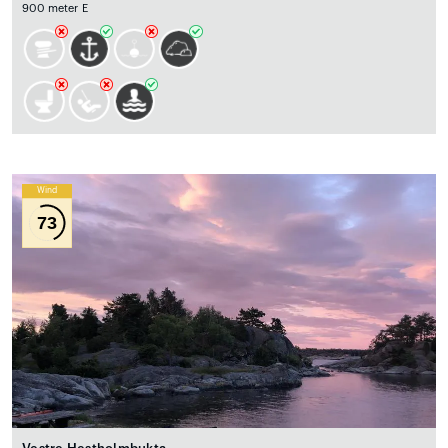
900 meter E
Wind
73