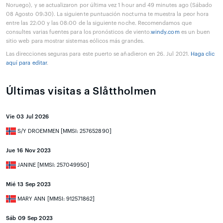
Noruego), y se actualizaron por última vez 1 hour and 49 minutes ago (Sábado
08 Agosto 09:30). La siguiente puntuación nocturna te muestra la peor hora
entre las 22:00 y las 08:00 de la siguiente noche. Recomendamos que
consultes varias fuentes para los pronósticos de viento.
windy.com
es un buen
sitio web para mostrar sistemas eólicos más grandes.
Las direcciones seguras para este puerto se añadieron en 26. Jul 2021.
Haga clic
aquí para editar
.
Últimas visitas a Slåttholmen
Vie 03 Jul 2026
S/Y DROEMMEN [MMSI: 257652890]
Jue 16 Nov 2023
JANINE [MMSI: 257049950]
Mié 13 Sep 2023
MARY ANN [MMSI: 912571862]
Sáb 09 Sep 2023