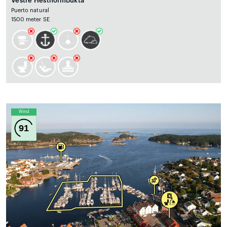
Vestre Hestholmbukta
Puerto natural
1500 meter SE
Wind
91