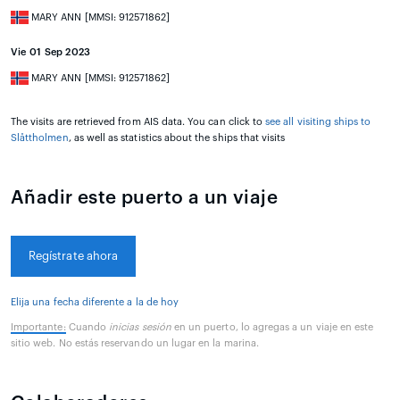
MARY ANN [MMSI: 912571862]
Vie 01 Sep 2023
MARY ANN [MMSI: 912571862]
The visits are retrieved from AIS data. You can click to
see all visiting ships to
Slåttholmen
, as well as statistics about the ships that visits
Añadir este puerto a un viaje
Regístrate ahora
Elija una fecha diferente a la de hoy
Importante:
Cuando
inicias sesión
en un puerto, lo agregas a un viaje en este
sitio web. No estás reservando un lugar en la marina.