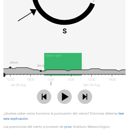
S
Next night
6m/s
3m/s
12:00
18:00
0:00
6:00
12:00
18:00
Lør 08 Aug
Søn 09 Aug
¿Quieres saber cómo funciona la puntuación del viento? Entonces deberías
leer
esta explicación
.
Las previsiones del viento provienen de
yr.no
(Instituto Meteorológico