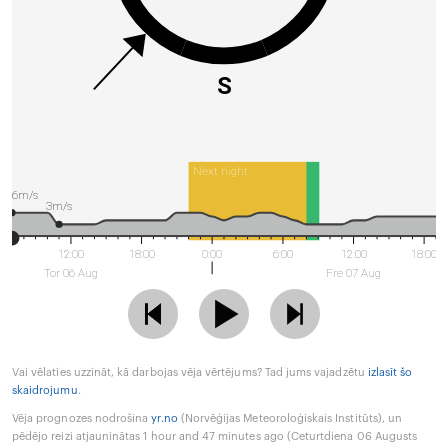
S
Next night
6m/s
3m/s
12:00
18:00
0:00
6:00
12:00
18:00
Tor 06 Aug
Fre 07 Aug
Vai vēlaties uzzināt, kā darbojas vēja vērtējums? Tad jums vajadzētu
izlasīt šo
skaidrojumu
.
Vēja prognozes nodrošina
yr.no
(Norvēģijas Meteoroloģiskais Institūts), un
pēdējo reizi atjauninātas 1 hour and 47 minutes ago (Ceturtdiena 06 Augusts