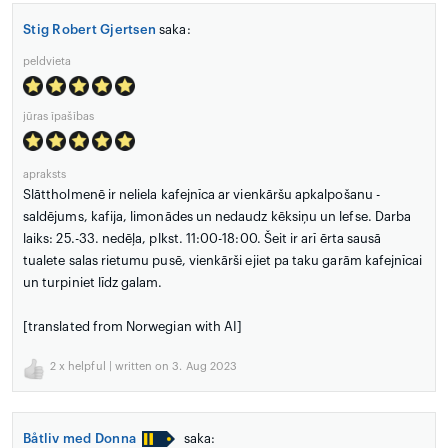
Stig Robert Gjertsen
saka:
peldvieta
jūras īpašības
apraksts
Slāttholmenē ir neliela kafejnīca ar vienkāršu apkalpošanu -
saldējums, kafija, limonādes un nedaudz kēksiņu un lefse. Darba
laiks: 25.-33. nedēļa, plkst. 11:00-18:00. Šeit ir arī ērta sausā
tualete salas rietumu pusē, vienkārši ejiet pa taku garām kafejnīcai
un turpiniet līdz galam.
[translated from Norwegian with AI]
2
x helpful | written on 3. Aug 2023
Båtliv med Donna
saka: