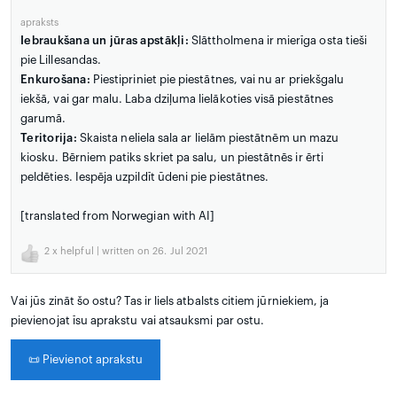
apraksts
Iebraukšana un jūras apstākļi:
Slāttholmena ir mierīga osta tieši
pie Lillesandas.
Enkurošana:
Piestipriniet pie piestātnes, vai nu ar priekšgalu
iekšā, vai gar malu. Laba dziļuma lielākoties visā piestātnes
garumā.
Teritorija:
Skaista neliela sala ar lielām piestātnēm un mazu
kiosku. Bērniem patiks skriet pa salu, un piestātnēs ir ērti
peldēties. Iespēja uzpildīt ūdeni pie piestātnes.
[translated from Norwegian with AI]
2
x helpful | written on 26. Jul 2021
Vai jūs zināt šo ostu? Tas ir liels atbalsts citiem jūrniekiem, ja
pievienojat īsu aprakstu vai atsauksmi par ostu.
📜
Pievienot aprakstu