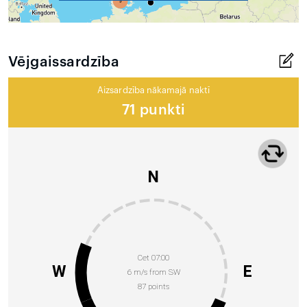
Vējgaissardzība
Aizsardzība nākamajā naktī
71 punkti
N
Cet 07:00
W
E
6 m/s from SW
87 points