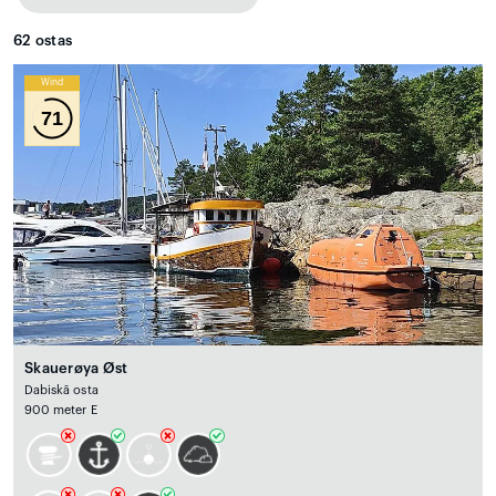
62
ostas
Wind
71
Skauerøya Øst
Dabiskā osta
900 meter E