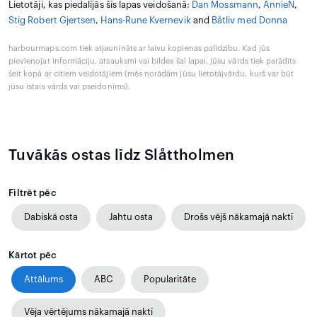
Lietotāji, kas piedalījās šīs lapas veidošanā:
Dan Mossmann
,
AnnieN
,
Stig Robert Gjertsen
,
Hans-Rune Kvernevik
and
Båtliv med Donna
harbourmaps.com tiek atjaunināts ar laivu kopienas palīdzību. Kad jūs
pievienojat informāciju, atsauksmi vai bildes šai lapai, jūsu vārds tiek parādīts
šeit kopā ar citiem veidotājiem (mēs norādām jūsu lietotājvārdu, kurš var būt
jūsu īstais vārds vai pseidonīms).
Tuvākās ostas līdz Slåttholmen
Filtrēt pēc
Dabiskā osta
Jahtu osta
Drošs vējš nākamajā naktī
Kārtot pēc
Attālums
ABC
Popularitāte
Vēja vērtējums nākamajā naktī