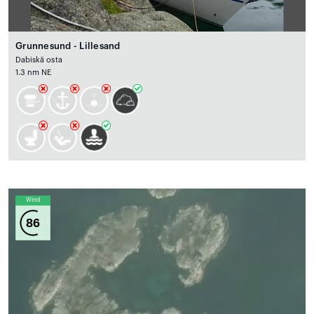
Grunnesund - Lillesand
Dabiskā osta
1.3 nm NE
Wind
86