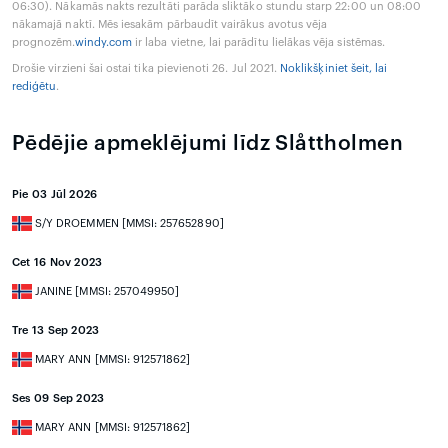
06:30). Nākamās nakts rezultāti parāda sliktāko stundu starp 22:00 un 08:00
nākamajā naktī. Mēs iesakām pārbaudīt vairākus avotus vēja
prognozēm.
windy.com
ir laba vietne, lai parādītu lielākas vēja sistēmas.
Drošie virzieni šai ostai tika pievienoti 26. Jul 2021.
Noklikšķiniet šeit, lai
rediģētu
.
Pēdējie apmeklējumi līdz Slåttholmen
Pie 03 Jūl 2026
S/Y DROEMMEN [MMSI: 257652890]
Cet 16 Nov 2023
JANINE [MMSI: 257049950]
Tre 13 Sep 2023
MARY ANN [MMSI: 912571862]
Ses 09 Sep 2023
MARY ANN [MMSI: 912571862]