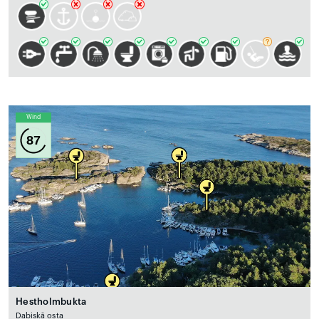
Wind
87
Hestholmbukta
Dabiskā osta