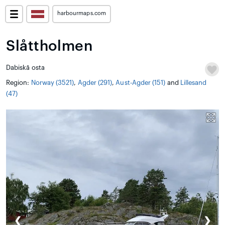
harbourmaps.com
Slåttholmen
Dabiskā osta
Region:
Norway (3521)
,
Agder (291)
,
Aust-Agder (151)
and
Lillesand
(47)
❮
❯