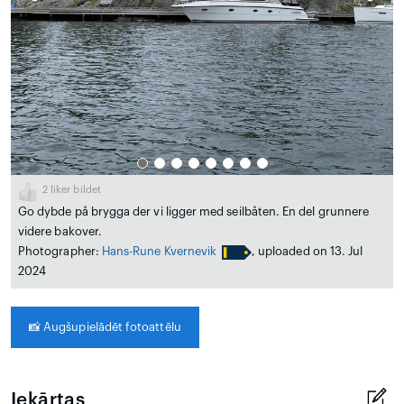
2
liker bildet
Go dybde på brygga der vi ligger med seilbåten. En del grunnere
videre bakover.
Photographer:
Hans-Rune Kvernevik
, uploaded on 13. Jul
2024
📸
Augšupielādēt fotoattēlu
Iekārtas