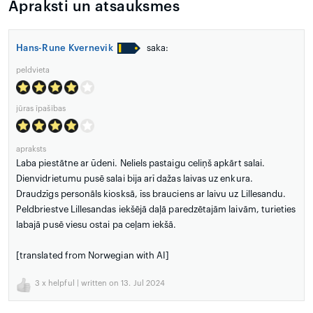
Apraksti un atsauksmes
Hans-Rune Kvernevik
saka:
peldvieta
jūras īpašības
apraksts
Laba piestātne ar ūdeni. Neliels pastaigu celiņš apkārt salai.
Dienvidrietumu pusē salai bija arī dažas laivas uz enkura.
Draudzīgs personāls kiosksā, īss brauciens ar laivu uz Lillesandu.
Peldbriestve Lillesandas iekšējā daļā paredzētajām laivām, turieties
labajā pusē viesu ostai pa ceļam iekšā.
[translated from Norwegian with AI]
3
x helpful | written on 13. Jul 2024