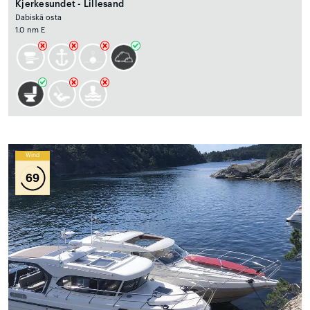
Kjerkesundet - Lillesand
Dabiskā osta
1.0 nm E
Wind
69