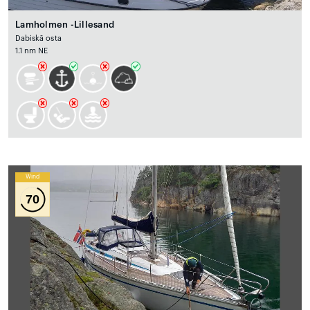
Lamholmen -Lillesand
Dabiskā osta
1.1 nm NE
Wind
70