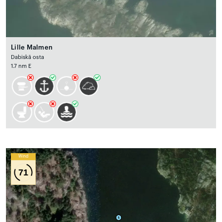
Lille Malmen
Dabiskā osta
1.7 nm E
Wind
71