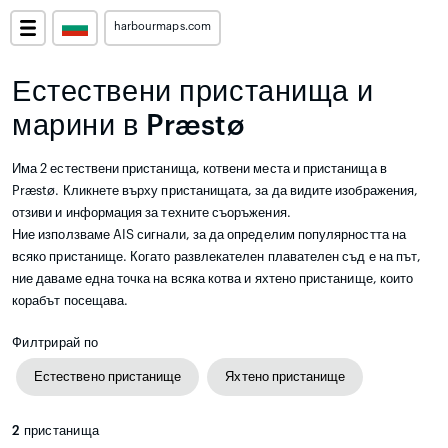
harbourmaps.com
Естествени пристанища и
марини в Præstø
Има 2 естествени пристанища, котвени места и пристанища в
Præstø. Кликнете върху пристанищата, за да видите изображения,
отзиви и информация за техните съоръжения.
Ние използваме AIS сигнали, за да определим популярността на
всяко пристанище. Когато развлекателен плавателен съд е на път,
ние даваме една точка на всяка котва и яхтено пристанище, които
корабът посещава.
Филтрирай по
Естествено пристанище
Яхтено пристанище
2
пристанища