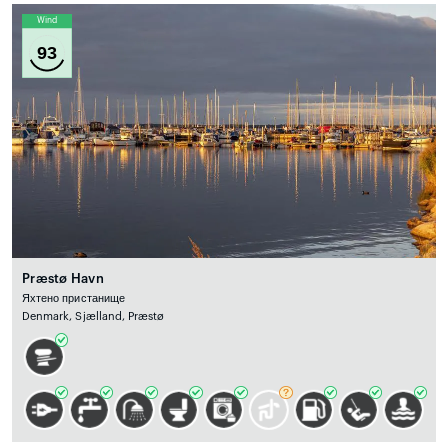
Wind
93
Præstø Havn
Яхтено пристанище
Denmark, Sjælland, Præstø