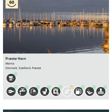
60
Præstø Havn
Marina
Denmark, Sjælland, Præstø