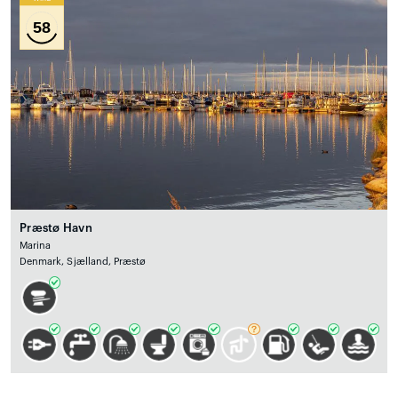
58
Præstø Havn
Marina
Denmark, Sjælland, Præstø