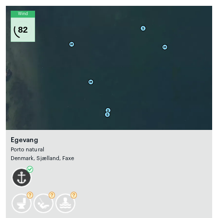
Wind
82
Egevang
Porto natural
Denmark, Sjælland, Faxe