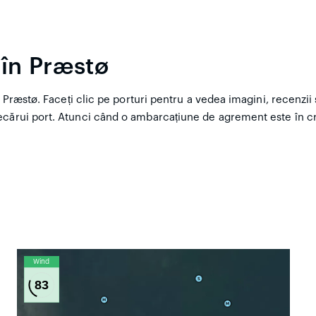
 în Præstø
Præstø. Faceți clic pe porturi pentru a vedea imagini, recenzii și 
ecărui port. Atunci când o ambarcațiune de agrement este în cr
Wind
83