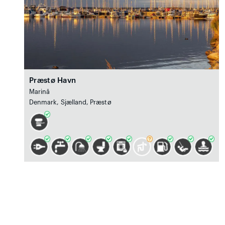
Præstø Havn
Marină
Denmark, Sjælland, Præstø