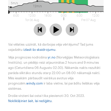
5m/s
12m/s
6:00
12:00
18:00
0:00
6:00
12:00
Tor 06 Aug
Fre 07 Aug
Vai vēlaties uzzināt, kā darbojas vēja vērtējums? Tad jums
vajadzētu
izlasīt šo skaidrojumu
.
Vēja prognozes nodrošina
yr.no
(Norvēģijas Meteoroloģiskais
Institūts), un pēdējo reizi atjauninātas 2 hours and 9 minutes
ago (Ceturtdiena 06 Augusts 02:30). Nākamās nakts rezultāti
parāda sliktāko stundu starp 22:00 un 08:00 nākamajā naktī.
Mēs iesakām pārbaudīt vairākus avotus vēja
prognozēm.
windy.com
ir laba vietne, lai parādītu lielākas vēja
sistēmas.
Drošie virzieni šai ostai tika pievienoti 30. Oct 2023.
Noklikšķiniet šeit, lai rediģētu
.