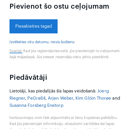
Pievienot šo ostu ceļojumam
Piesakieties tagad
Izvēlieties citu datumu, nevis šodienu
Svarīgi:
Kad jūs
reģistrējaties
ostā, jūs pievienojat to ceļojumam
šajā mājaslapā. Jūs neesat rezervējis vietu jahtu piestātnē.
Piedāvātāji
Lietotāji, kas piedalījās šīs lapas veidošanā:
Joerg
Riegner
,
PeGra64
,
Arjen Weber
,
Kim Glóin Thorøe
and
Susanna Forsberg Enetorp
harbourmaps.com tiek atjaunināts ar laivu kopienas palīdzību.
Kad jūs pievienojat informāciju, atsauksmi vai bildes šai lapai,