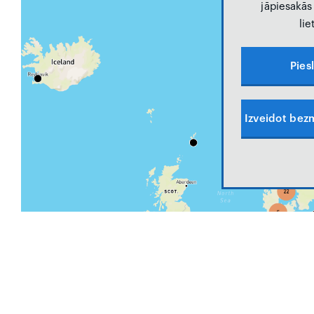
jāpiesakās 
lie
Pies
Izveidot bezm