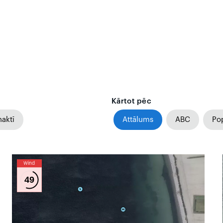
Kārtot pēc
naktī
Attālums
ABC
Pop
Wind
49