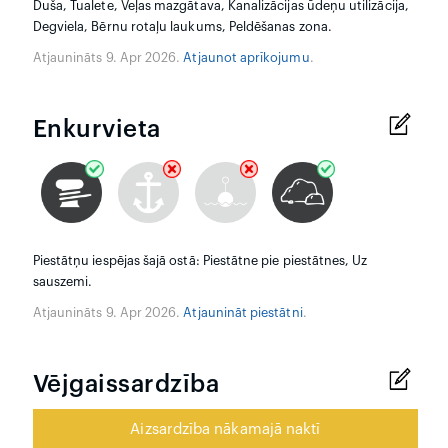
Duša, Tualete, Veļas mazgātava, Kanalizācijas ūdeņu utilizācija,
Degviela, Bērnu rotaļu laukums, Peldēšanas zona.
Atjaunināts 9. Apr 2026.
Atjaunot aprīkojumu
.
Enkurvieta
Piestātņu iespējas šajā ostā: Piestātne pie piestātnes, Uz
sauszemi.
Atjaunināts 9. Apr 2026.
Atjaunināt piestātni
.
Vējgaissardzība
Aizsardzība nākamajā naktī