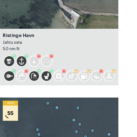
Ristinge Havn
Jahtu osta
5.0 nm N
Wind
55