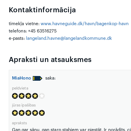
Kontaktinformācija
tīmekļa vietne:
www.havneguide.dk/havn/bagenkop-havn
telefons: +45 63516275
e-pasts:
langeland.havne@langelandkommune.dk
Apraksti un atsauksmes
MiaHono
saka:
peldvieta
jūras īpašības
apraksts
Gan gar sānu, gan starp stabiem var piestāt. Ir norādīts, c