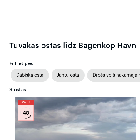
Tuvākās ostas līdz Bagenkop Havn
Filtrēt pēc
Dabiskā osta
Jahtu osta
Drošs vējš nākamajā 
9
ostas
Wind
48