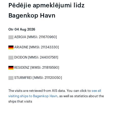
Pēdējie apmeklējumi līdz
Bagenkop Havn
Otr 04 Aug 2026
AERGIA [MMSI: 211670960]
ARIADNE [MMSI: 211343330]
DIODON [MMSI: 244007561]
RESIDENZ [MMSI: 211819590]
STURMFREI [MMSI: 211120050]
The visits are retrieved from AIS data. You can click to
see all
visiting ships to Bagenkop Havn
, as well as statistics about the
ships that visits