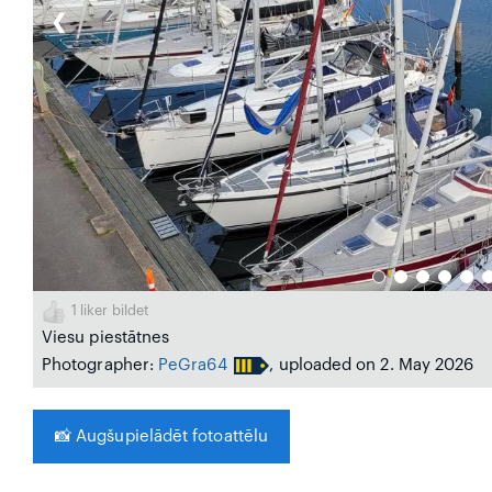
❮
1
liker bildet
Viesu piestātnes
Photographer:
PeGra64
, uploaded on 2. May 2026
📸
Augšupielādēt fotoattēlu