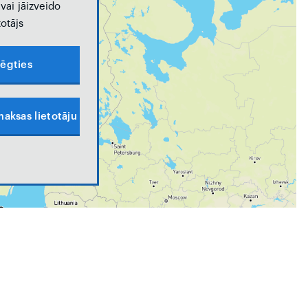
vai jāizveido
totājs
lēgties
aksas lietotāju