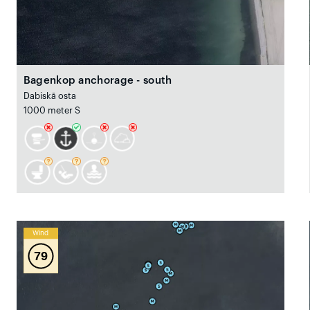
Bagenkop anchorage - south
Dabiskā osta
1000 meter S
Wind
79