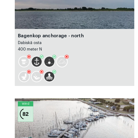
Bagenkop anchorage - north
Dabiskā osta
400 meter N
Wind
82