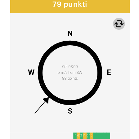
79 punkti
N
Cet 03:00
W
E
6 m/s from SW
88 points
S
Next night