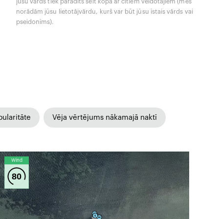
jūsu vārds tiek parādīts šeit kopā ar citiem veidotājiem (mēs
norādām jūsu lietotājvārdu, kurš var būt jūsu īstais vārds vai
pseidonīms).
ularitāte
Vēja vērtējums nākamajā naktī
Wind
80