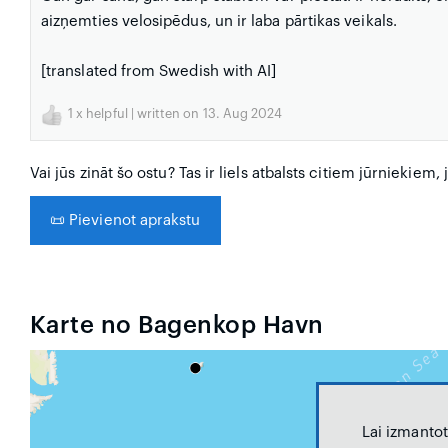
aizņemties velosipēdus, un ir laba pārtikas veikals.
[translated from Swedish with AI]
1
x helpful | written on 13. Aug 2024
Vai jūs zināt šo ostu? Tas ir liels atbalsts citiem jūrniekiem,
📜
Pievienot aprakstu
Karte no Bagenkop Havn
Lai izmantot