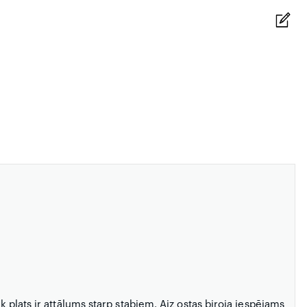
ik plats ir attālums starp stabiem. Aiz ostas biroja iespējams