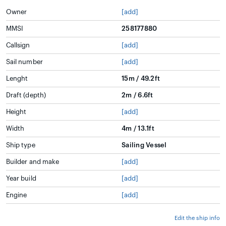
Owner
[add]
MMSI
258177880
Callsign
[add]
Sail number
[add]
Lenght
15m / 49.2ft
Draft (depth)
2m / 6.6ft
Height
[add]
Width
4m / 13.1ft
Ship type
Sailing Vessel
Builder and make
[add]
Year build
[add]
Engine
[add]
Edit the ship info