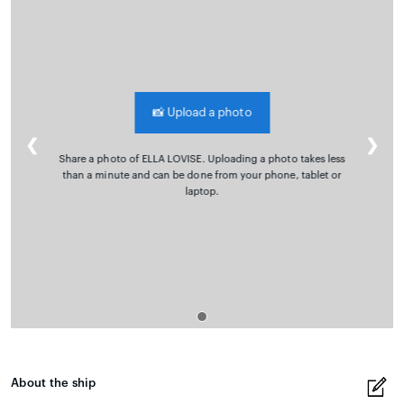
📸
Upload a photo
❮
❯
Share a photo of ELLA LOVISE. Uploading a photo takes less
than a minute and can be done from your phone, tablet or
laptop.
About the ship