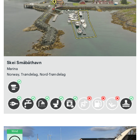
Skei Småbåthavn
Marina
Norway, Trøndelag, Nord-Trøndelag
Wind