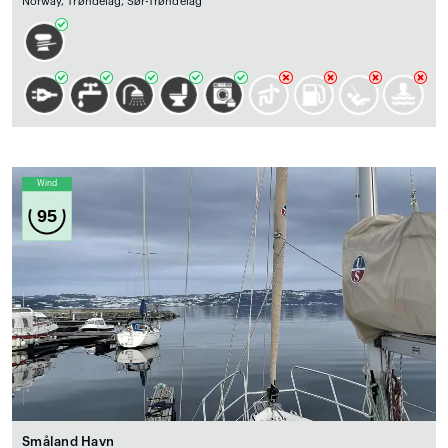
Norway, Trøndelag, Sør-Trøndelag
Wind
95
Småland Havn