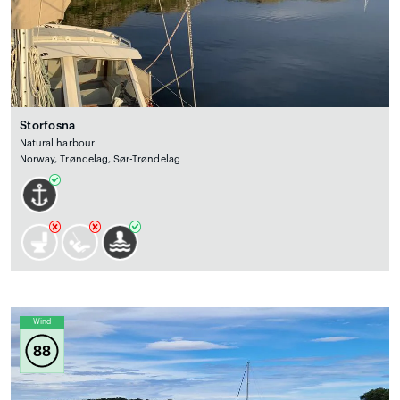
Storfosna
Natural harbour
Norway, Trøndelag, Sør-Trøndelag
Wind
88