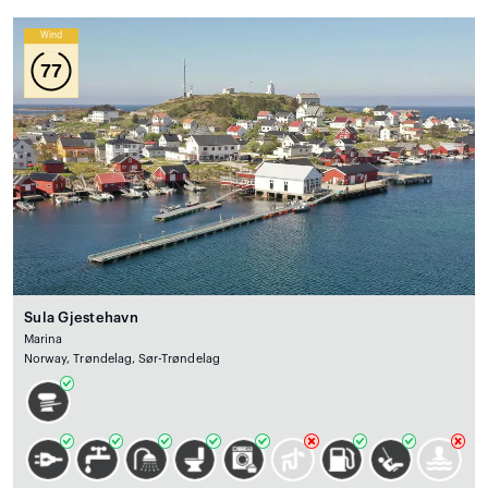
Wind
77
Sula Gjestehavn
Marina
Norway, Trøndelag, Sør-Trøndelag