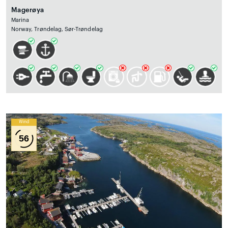
Magerøya
Marina
Norway, Trøndelag, Sør-Trøndelag
Wind
56