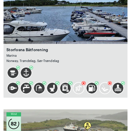
Storfosna Båtforening
Marina
Norway, Trøndelag, Sør-Trøndelag
Wind
82