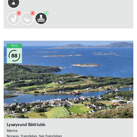
Wind
88
Lysøysund Båtklubb
Marina
Norway, Trøndelag, Sør-Trøndelag