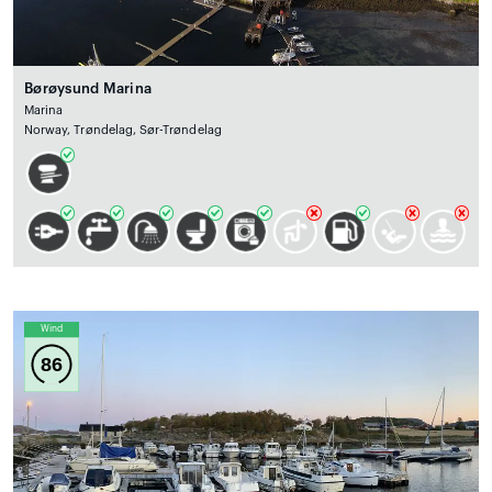
Børøysund Marina
Marina
Norway, Trøndelag, Sør-Trøndelag
Wind
86