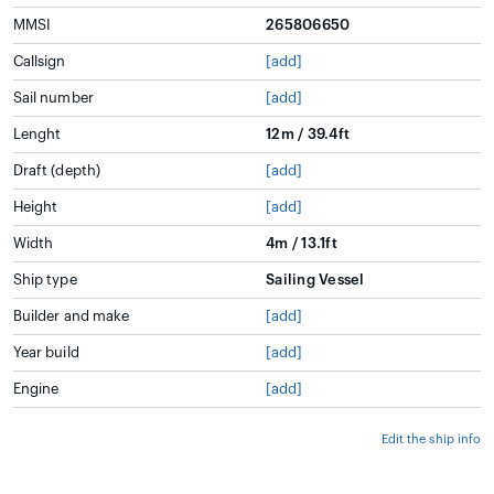
MMSI
265806650
Callsign
[add]
Sail number
[add]
Lenght
12m / 39.4ft
Draft (depth)
[add]
Height
[add]
Width
4m / 13.1ft
Ship type
Sailing Vessel
Builder and make
[add]
Year build
[add]
Engine
[add]
Edit the ship info