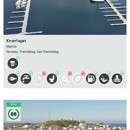
Knarrlaget
Marina
Norway, Trøndelag, Sør-Trøndelag
Wind
88