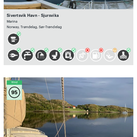
Sivertsvik Havn - Sjursvika
Marina
Norway, Trøndelag, Sør-Trøndelag
Wind
95