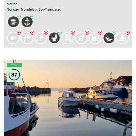
Marina
Norway, Trøndelag, Sør-Trøndelag
Wind
87