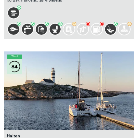
Norway, Trøndelag, Sør-Trøndelag
Wind
84
Halten