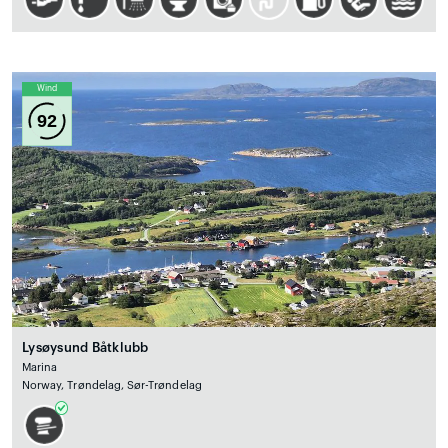
Wind
92
Lysøysund Båtklubb
Marina
Norway, Trøndelag, Sør-Trøndelag