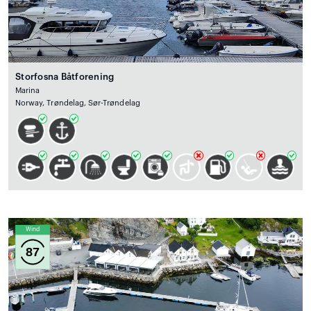
Storfosna Båtforening
Marina
Norway, Trøndelag, Sør-Trøndelag
Wind
87