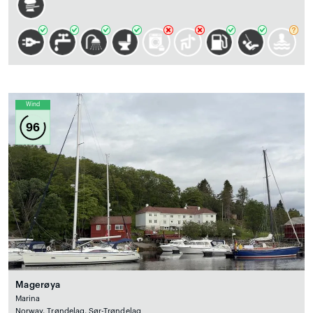
Wind
96
Magerøya
Marina
Norway, Trøndelag, Sør-Trøndelag