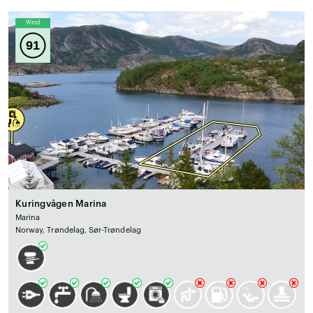
Wind
91
Kuringvågen Marina
Marina
Norway, Trøndelag, Sør-Trøndelag