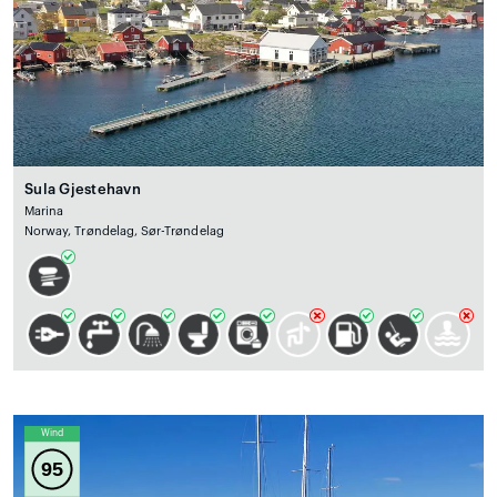
Sula Gjestehavn
Marina
Norway, Trøndelag, Sør-Trøndelag
Wind
95