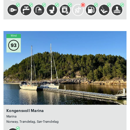
Wind
93
Kongensvoll Marina
Marina
Norway, Trøndelag, Sør-Trøndelag