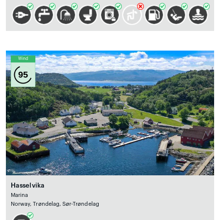
Wind
95
Hasselvika
Marina
Norway, Trøndelag, Sør-Trøndelag