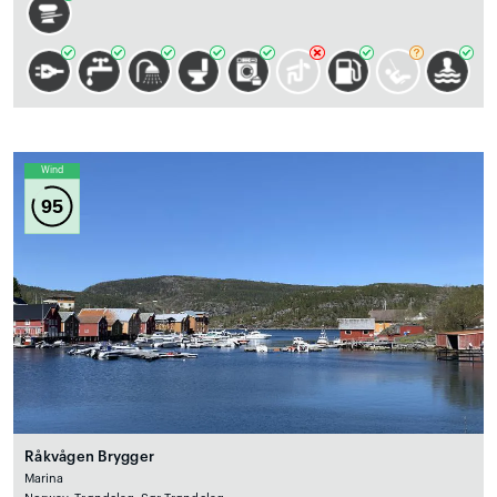
Wind
95
Råkvågen Brygger
Marina