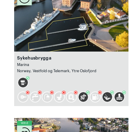
Sykehusbrygga
Marina
Norway, Vestfold og Telemark, Ytre Oslofjord
Wind