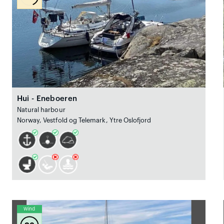
Hui - Eneboeren
Natural harbour
Norway, Vestfold og Telemark, Ytre Oslofjord
Wind