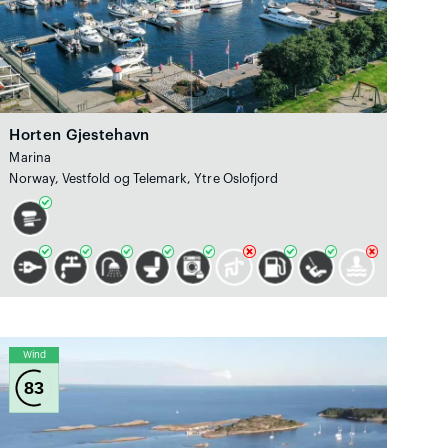
Horten Gjestehavn
Marina
Norway, Vestfold og Telemark, Ytre Oslofjord
Wind
83