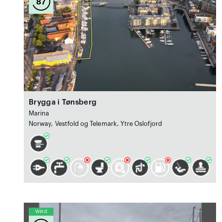
87
Brygga i Tønsberg
Marina
Norway, Vestfold og Telemark, Ytre Oslofjord
Wind