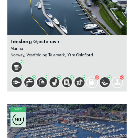
Tønsberg Gjestehavn
Marina
Norway, Vestfold og Telemark, Ytre Oslofjord
Wind
90