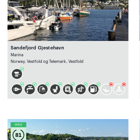
Sandefjord Gjestehavn
Marina
Norway, Vestfold og Telemark, Vestfold
Wind
81