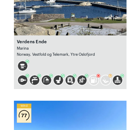
Verdens Ende
Marina
Norway, Vestfold og Telemark, Ytre Oslofjord
Wind
77