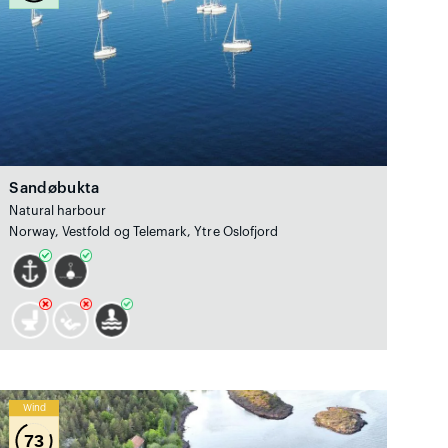
Sandøbukta
Natural harbour
Norway, Vestfold og Telemark, Ytre Oslofjord
Wind
73