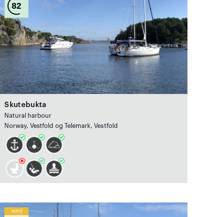
82
Skutebukta
Natural harbour
Norway, Vestfold og Telemark, Vestfold
Wind