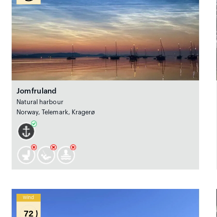
Jomfruland
Natural harbour
Norway, Telemark, Kragerø
Wind
72